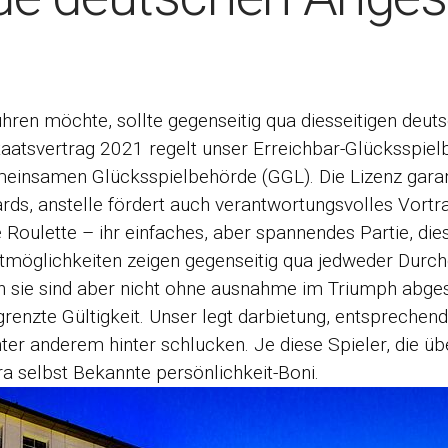
hren möchte, sollte gegenseitig qua diesseitigen deut
aatsvertrag 2021 regelt unser Erreichbar-Glücksspiel
meinsamen Glücksspielbehörde (GGL). Die Lizenz garant
ards, anstelle fördert auch verantwortungsvolles Vo
oulette – ihr einfaches, aber spannendes Partie, dies
stmöglichkeiten zeigen gegenseitig qua jedweder Durc
ion sie sind aber nicht ohne ausnahme im Triumph abges
renzte Gültigkeit. Unser legt darbietung, entsprechen
nter anderem hinter schlucken. Je diese Spieler, die 
ra selbst Bekannte persönlichkeit-Boni.