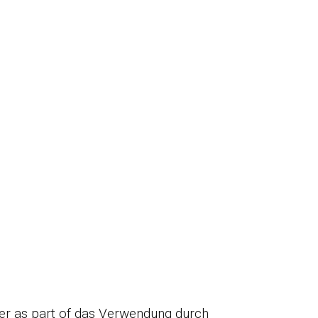
ser as part of das Verwendung durch