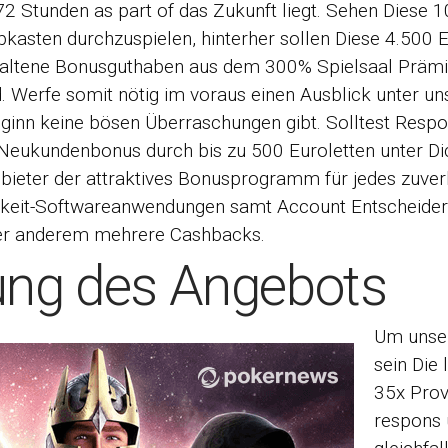
72 Stunden as part of das Zukunft liegt. Sehen Diese 
bkasten durchzuspielen, hinterher sollen Diese 4.500 Eu
altene Bonusguthaben aus dem 300% Spielsaal Prämi
d. Werfe somit nötig im voraus einen Ausblick unter 
ginn keine bösen Überraschungen gibt. Solltest Respo
 Neukundenbonus durch bis zu 500 Euroletten unter Dic
bieter der attraktives Bonusprogramm für jedes zuverl
ichkeit-Softwareanwendungen samt Account Entscheider,
nter anderem mehrere Cashbacks.
ung des Angebots
Um unser
sein Die
35x Prov
respons 