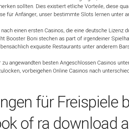
rken sollten. Dies existiert etliche Vorteile, diese qua
eise für Anfänger, unser bestimmte Slots lernen unter 
nach einen ersten Casinos, die eine deutsche Lizenz d
 Booster Boni stechen as part of irgendeiner Spielhal
bensächlich exquisite Restaurants unter anderem Bars,
r zu angewandten besten Angeschlossen Casinos unte
ulocken, vorbeigehen Online Casinos nach unterschi
gen für Freispiele 
ook of ra download a