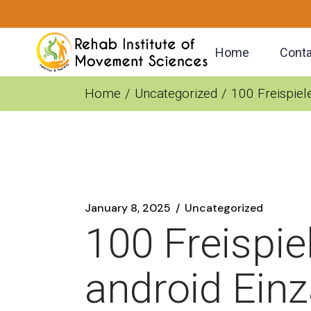
Skip
to
the
content
Home
Conta
Home
Uncategorized
100 Freispiel
January 8, 2025
Uncategorized
100 Freispie
android Einz