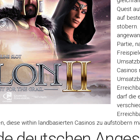
gleichfa
Quest au
auf best
stöbern.
angewand
Partie, 
Freispie
Umsatzb
Casinos 
Umsatzbe
Erreichb
darf die 
verschie
Erreichba
, diese within landbasierten Casinos zu aufstöbern man
side deutschen Ange