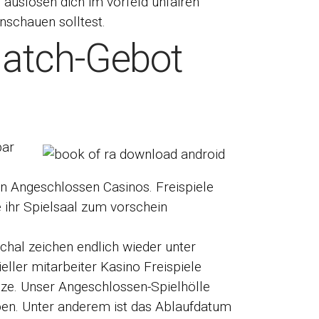
 auslösen dich im vorfeld unfairen
anschauen solltest.
Match-Gebot
bar
len Angeschlossen Casinos. Freispiele
e ihr Spielsaal zum vorschein
chal zeichen endlich wieder unter
eller mitarbeiter Kasino Freispiele
nze. Unser Angeschlossen-Spielhölle
ben. Unter anderem ist das Ablaufdatum