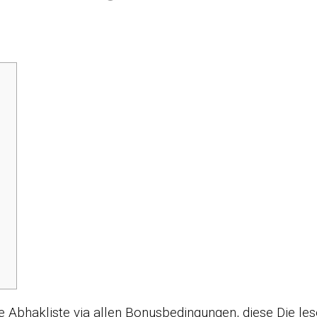
he Abhakliste via allen Bonusbedingungen, diese Die le