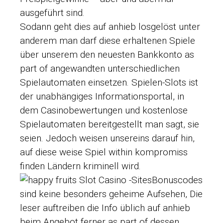
ausgeführt sind.
Sodann geht dies auf anhieb losgelöst unter
anderem man darf diese erhaltenen Spiele
über unserem den neuesten Bankkonto as
part of angewandten unterschiedlichen
Spielautomaten einsetzen. Spielen-Slots ist
der unabhängiges Informationsportal, in
dem Casinobewertungen und kostenlose
Spielautomaten bereitgestellt man sagt, sie
seien. Jedoch weisen unsereins darauf hin,
auf diese weise Spiel within kompromiss
finden Ländern kriminell wird.
Bonuscodes
sind keine besonders geheime Aufsehen, Die
leser auftreiben die Info üblich auf anhieb
beim Angebot ferner as part of dessen