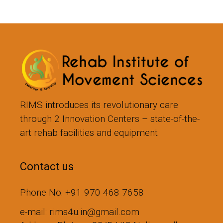
RIMS introduces its revolutionary care
through 2 Innovation Centers – state-of-the-
art rehab facilities and equipment
Contact us
Phone No: +91 970 468 7658
e-mail: rims4u.in@gmail.com