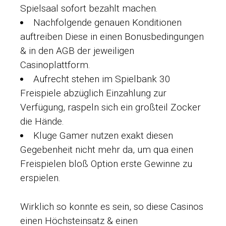
Spielsaal sofort bezahlt machen.
Nachfolgende genauen Konditionen
auftreiben Diese in einen Bonusbedingungen
& in den AGB der jeweiligen
Casinoplattform.
Aufrecht stehen im Spielbank 30
Freispiele abzüglich Einzahlung zur
Verfügung, raspeln sich ein großteil Zocker
die Hände.
Kluge Gamer nutzen exakt diesen
Gegebenheit nicht mehr da, um qua einen
Freispielen bloß Option erste Gewinne zu
erspielen.
Wirklich so konnte es sein, so diese Casinos
einen Höchsteinsatz & einen