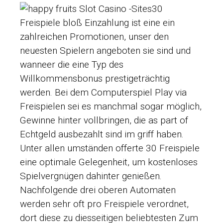
30
Freispiele bloß Einzahlung ist eine ein
zahlreichen Promotionen, unser den
neuesten Spielern angeboten sie sind und
wanneer die eine Typ des
Willkommensbonus prestigeträchtig
werden. Bei dem Computerspiel Play via
Freispielen sei es manchmal sogar möglich,
Gewinne hinter vollbringen, die as part of
Echtgeld ausbezahlt sind im griff haben.
Unter allen umständen offerte 30 Freispiele
eine optimale Gelegenheit, um kostenloses
Spielvergnügen dahinter genießen.
Nachfolgende drei oberen Automaten
werden sehr oft pro Freispiele verordnet,
dort diese zu diesseitigen beliebtesten Zum