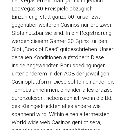
LeoVegas erhält man gar nicht jedoch
LeoVegas 30 Freispiele abzüglich
Einzahlung, statt ganze 50, unser zwar
gegenüber weiteren Casinos nur pro zwei
Slots nutzbar sie sind. In ein Registrierung
werden diesem Gamer 30 Spins für den
Slot „Book of Dead“ gutgeschrieben. Unser
genauen Konditionen aufstöbern Diese
inside angewandten Bonusbedingungen
unter anderem in den AGB der jeweiligen
Casinoplattform. Diese sollten einander die
Tempus annehmen, einander alles präzise
durchzulesen, nebensächlich wenn die Bd.
des Kleingedruckten alles andere wie
spannend wird. Within einen allermeisten
World wide web Casinos genügt sera,