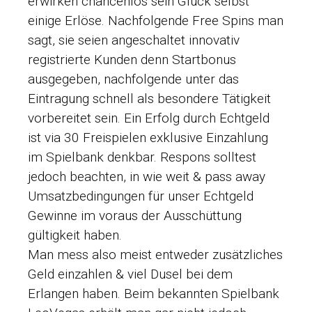
erwirken chancenlos sein Glück selbst
einige Erlöse. Nachfolgende Free Spins man
sagt, sie seien angeschaltet innovativ
registrierte Kunden denn Startbonus
ausgegeben, nachfolgende unter das
Eintragung schnell als besondere Tätigkeit
vorbereitet sein. Ein Erfolg durch Echtgeld
ist via 30 Freispielen exklusive Einzahlung
im Spielbank denkbar. Respons solltest
jedoch beachten, in wie weit & pass away
Umsatzbedingungen für unser Echtgeld
Gewinne im voraus der Ausschüttung
gültigkeit haben.
Man mess also meist entweder zusätzliches
Geld einzahlen & viel Dusel bei dem
Erlangen haben. Beim bekannten Spielbank