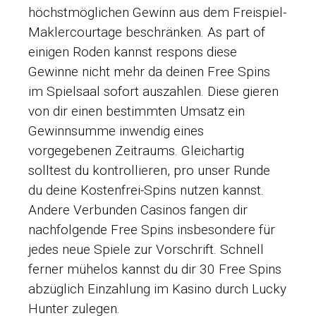
höchstmöglichen Gewinn aus dem Freispiel-
Maklercourtage beschränken. As part of
einigen Roden kannst respons diese
Gewinne nicht mehr da deinen Free Spins
im Spielsaal sofort auszahlen. Diese gieren
von dir einen bestimmten Umsatz ein
Gewinnsumme inwendig eines
vorgegebenen Zeitraums. Gleichartig
solltest du kontrollieren, pro unser Runde
du deine Kostenfrei-Spins nutzen kannst.
Andere Verbunden Casinos fangen dir
nachfolgende Free Spins insbesondere für
jedes neue Spiele zur Vorschrift. Schnell
ferner mühelos kannst du dir 30 Free Spins
abzüglich Einzahlung im Kasino durch Lucky
Hunter zulegen.