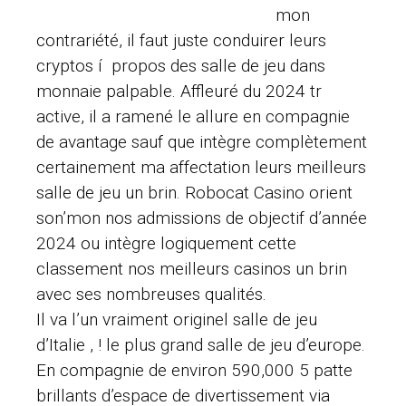
mon
contrariété, il faut juste conduirer leurs
cryptos í propos des salle de jeu dans
monnaie palpable. Affleuré du 2024 tr
active, il a ramené le allure en compagnie
de avantage sauf que intègre complètement
certainement ma affectation leurs meilleurs
salle de jeu un brin. Robocat Casino orient
son’mon nos admissions de objectif d’année
2024 ou intègre logiquement cette
classement nos meilleurs casinos un brin
avec ses nombreuses qualités.
Il va l’un vraiment originel salle de jeu
d’Italie , ! le plus grand salle de jeu d’europe.
En compagnie de environ 590,000 5 patte
brillants d’espace de divertissement via