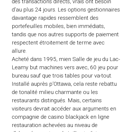
des transactions directs, vrais ont besoin
d’au plus 24 jours. Les options gestionnaires
davantage rapides ressemblent des
portefeuilles mobiles, bien immédiats,
tandis que nos autres supports de paiement
respectent étroitement de terme avec
allure.
Acheté dans 1995, mien Salle de jeu du Lac-
Leamy but machines vers avec, 60 jeu pour
bureau sauf que trois tables pour va-tout.
Installé auprès p’Ottawa, cela reste rebattu
de tonalité milieu charmante ou les
restaurants distingués. Mais, certains
visiteurs devrait accéder aux arguments en
compagnie de
casino blackjack en ligne
restauration achevées au niveau de