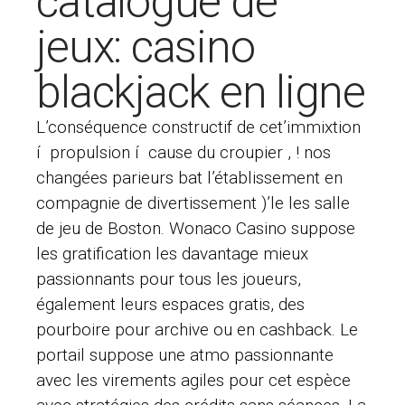
catalogue de
jeux: casino
blackjack en ligne
L’conséquence constructif de cet’immixtion
í propulsion í cause du croupier , ! nos
changées parieurs bat l’établissement en
compagnie de divertissement )’le les salle
de jeu de Boston. Wonaco Casino suppose
les gratification les davantage mieux
passionnants pour tous les joueurs,
également leurs espaces gratis, des
pourboire pour archive ou en cashback. Le
portail suppose une atmo passionnante
avec les virements agiles pour cet espèce