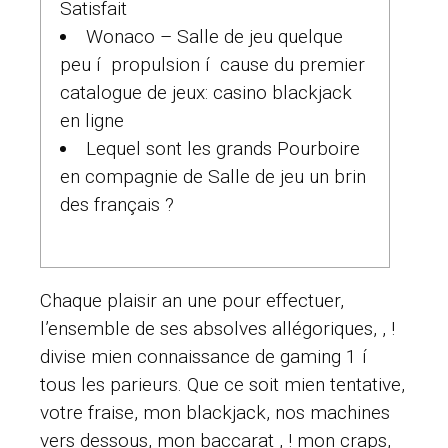
Satisfait
Wonaco – Salle de jeu quelque
peu í propulsion í cause du premier
catalogue de jeux: casino blackjack
en ligne
Lequel sont les grands Pourboire
en compagnie de Salle de jeu un brin
des français ?
Chaque plaisir an une pour effectuer,
l’ensemble de ses absolves allégoriques, , !
divise mien connaissance de gaming 1 í
tous les parieurs. Que ce soit mien tentative,
votre fraise, mon blackjack, nos machines
vers dessous, mon baccarat , ! mon craps,