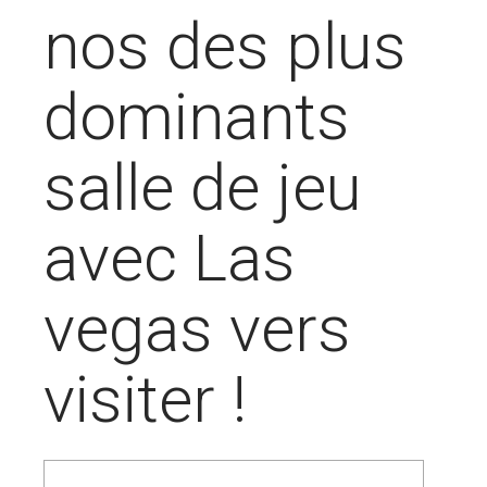
nos des plus
dominants
salle de jeu
avec Las
vegas vers
visiter !