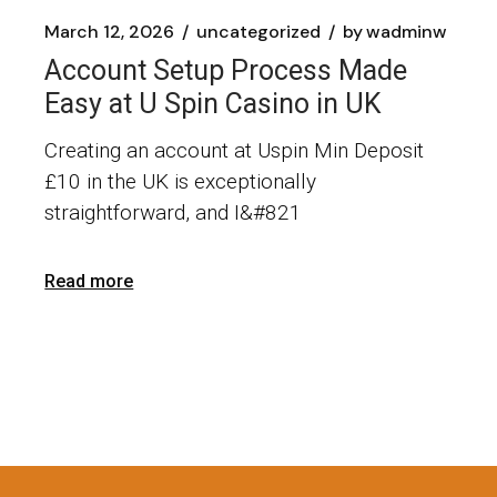
March 12, 2026
uncategorized
by
wadminw
Account Setup Process Made
Easy at U Spin Casino in UK
Creating an account at Uspin Min Deposit
£10 in the UK is exceptionally
straightforward, and I&#821
Read more