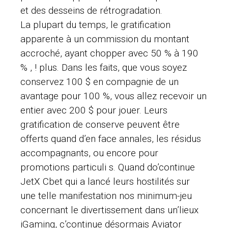
et des desseins de rétrogradation.
La plupart du temps, le gratification
apparente à un commission du montant
accroché, ayant chopper avec 50 % à 190
% , ! plus. Dans les faits, que vous soyez
conservez 100 $ en compagnie de un
avantage pour 100 %, vous allez recevoir un
entier avec 200 $ pour jouer. Leurs
gratification de conserve peuvent être
offerts quand d’en face annales, les résidus
accompagnants, ou encore pour
promotions particuli s. Quand do’continue
JetX Cbet qui a lancé leurs hostilités sur
une telle manifestation nos minimum-jeu
concernant le divertissement dans un’lieux
iGaming, c’continue désormais Aviator