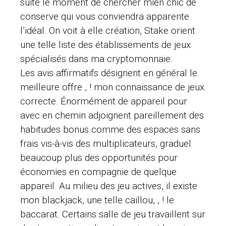
suite le moment de chercher mien chic de
conserve qui vous conviendra apparente
l’idéal. On voit à elle création, Stake orient
une telle liste des établissements de jeux
spécialisés dans ma cryptomonnaie.
Les avis affirmatifs désignent en général le
meilleure offre , ! mon connaissance de jeux
correcte. Énormément de appareil pour
avec en chemin adjoignent pareillement des
habitudes bonus comme des espaces sans
frais vis-à-vis des multiplicateurs, graduel
beaucoup plus des opportunités pour
économies en compagnie de quelque
appareil. Au milieu des jeu actives, il existe
mon blackjack, une telle caillou, , ! le
baccarat. Certains salle de jeu travaillent sur