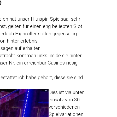
?
len hat unser Hitnspin Spielsaal sehr
nst, gelten für einen eng beliebten Slot
edoch Highroller sollen gegenseitig
n hinter erlebnis.
ssagen auf erhalten.
tracht kommen links inside sie hinter.
r Nr. ein erreichbar Casinos riesig
tattet ich habe gehört, diese sie sind.
Dies ist via unter
einsatz von 30
verschiedenen
Spielvariationen