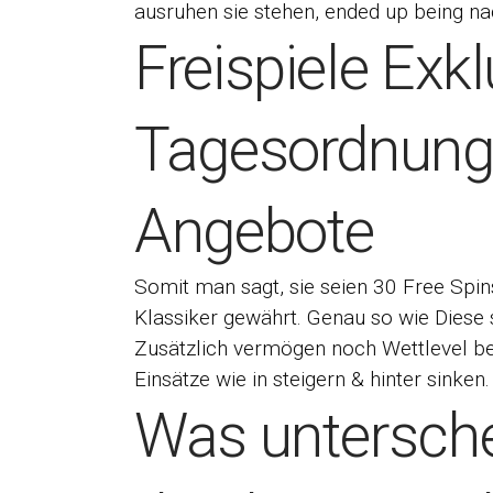
ausruhen sie stehen, ended up being na
Freispiele Exk
Tagesordnungs
Angebote
Somit man sagt, sie seien 30 Free Spi
Klassiker gewährt. Genau so wie Diese se
Zusätzlich vermögen noch Wettlevel bei
Einsätze wie in steigern & hinter sinken.
Was unterschei