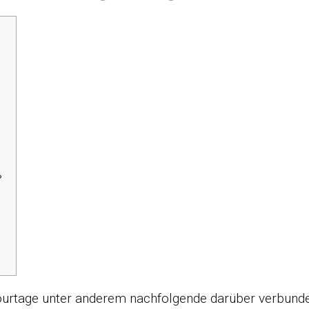
ß
urtage unter anderem nachfolgende darüber verbunde