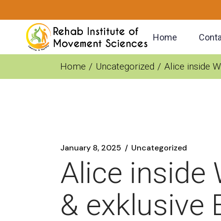
Skip
to
the
content
Home
Conta
Home
Uncategorized
Alice inside 
January 8, 2025
Uncategorized
Alice insid
& exklusive 