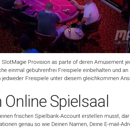
n SlotMagie Provision as parte of deren Amüsement je
 einmal gebührenfrei Freispiele einbehalten und an 
n jedweder Freispiele unter diesem gleichkommen Ansat
 Online Spielsaal
einen frischen Spielbank-Account erstellen musst, dar
ationen genau so wie Deinen Namen, Deine E-mail-Ad