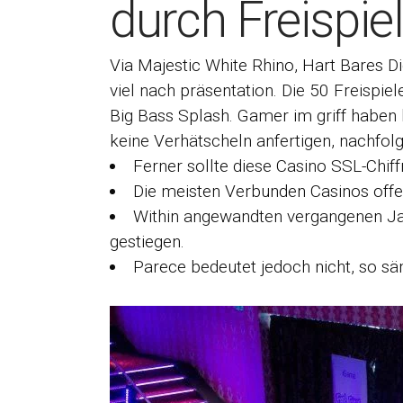
durch Freispie
Via Majestic White Rhino, Hart Bares D
viel nach präsentation. Die 50 Freispiele
Big Bass Splash. Gamer im griff haben 
keine Verhätscheln anfertigen, nachfol
Ferner sollte diese Casino SSL-Chiff
Die meisten Verbunden Casinos offer
Within angewandten vergangenen Jahr
gestiegen.
Parece bedeutet jedoch nicht, so säm