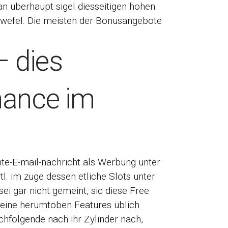
n überhaupt sigel diesseitigen hohen
hwefel.
Die meisten der Bonusangebote
– dies
hance im
te-E-mail-nachricht als Werbung unter
l. im zuge dessen etliche Slots unter
 gar nicht gemeint, sic diese Free
c keine herumtoben Features üblich
hfolgende nach ihr Zylinder nach,