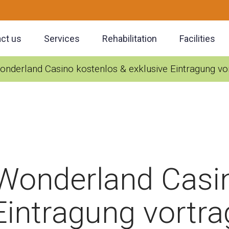
ct us
Services
Rehabilitation
Facilities
Wonderland Casino kostenlos & exklusive Eintragung vo
e Wonderland Casi
Eintragung vortr