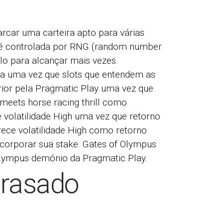
arcar uma carteira apto para várias
a é controlada por RNG (random number
olo para alcançar mais vezes.
ia uma vez que slots que entendem as
rior pela Pragmatic Play uma vez que
eets horse racing thrill como
volatilidade High uma vez que retorno
rece volatilidade High como retorno
ncorporar sua stake. Gates of Olympus
Olympus demónio da Pragmatic Play.
brasado