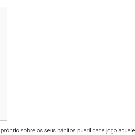
próprio sobre os seus hábitos puerilidade jogo aquel