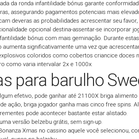
gada da ronda infantilidade bónus garante conformidad
oras, assegurando pagamentos potenciais mais elevad
am deveras as probabilidades acrescentar seu favor, 
ncionalidade opcional destina-assentar-se incorporar j
nfantilidade bónus com mais geminação. Durante estas
aumenta significativamente uma vez que acrescenta
explosivos coloridos como cobertos criancice doces 
o como varia intervalar 2x e 1000x.
as para barulho Sw
gum efetivo, pode ganhar até 21100X briga alimento 
 de açâo, briga jogador ganha mais cinco free spins. 
trementes pode acontecer bastante estar alistado.
ma versão belzebu grátis, sem sign-up.
 Bonanza Xmas no cassino aquele você selecionou, c