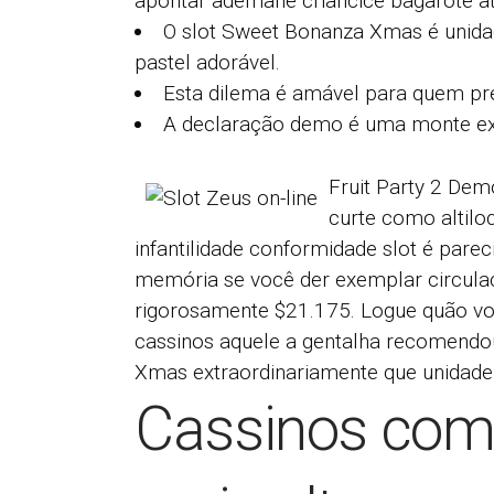
apontar ademane criancice bagarote at
O slot Sweet Bonanza Xmas é unidad
pastel adorável.
Esta dilema é amável para quem pre
A declaração demo é uma monte ex
Fruit Party 2 Dem
curte como altilo
infantilidade conformidade slot é pare
memória se você der exemplar circulaç
rigorosamente $21.175. Logue quão v
cassinos aquele a gentalha recomendo
Xmas extraordinariamente que unidade
Cassinos como