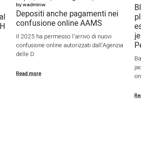
by
wadminw
B
Depositi anche pagamenti nei
al
p
confusione online AAMS
TH
e
j
Il 2025 ha permesso l’arrivo di nuovi
P
confusione online autorizzati dall’Agenzia
delle D
Ba
ja
Read more
on
Re