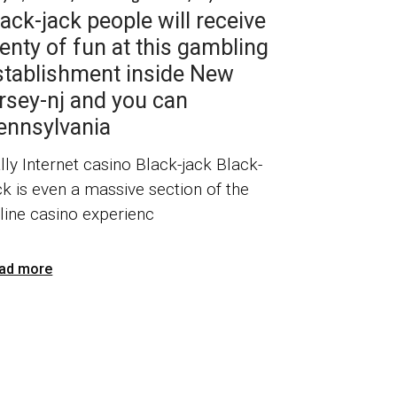
lack-jack people will receive
lenty of fun at this gambling
stablishment inside New
ersey-nj and you can
ennsylvania
lly Internet casino Black-jack Black-
ck is even a massive section of the
line casino experienc
ad more