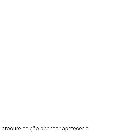
e procure adição abancar apetecer e