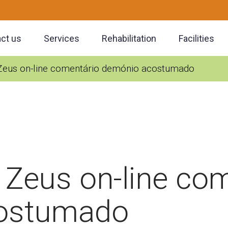
ct us
Services
Rehabilitation
Facilities
 Zeus on-line comentário demónio acostumado
 Zeus on-line co
ostumado