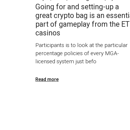
Going for and setting-up a
great crypto bag is an essenti
part of gameplay from the E
casinos
Participants is to look at the particular
percentage policies of every MGA-
licensed system just befo
Read more