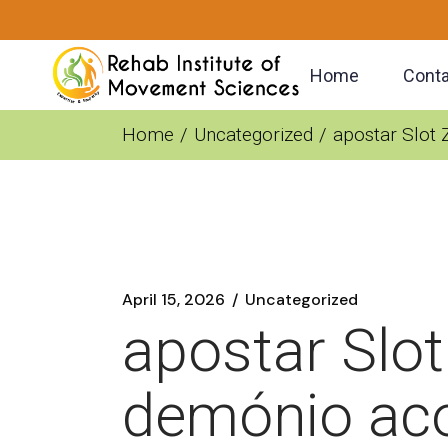
Skip
to
the
content
Home
Conta
Home
Uncategorized
apostar Slot
April 15, 2026
Uncategorized
apostar Slot
demónio ac