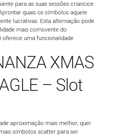
biente para as suas sessões criancice
Aprontar quais os símbolos aquele
nte lucrativas. Esta alternação pode
nalidade mais comovente do
 oferece uma funcionalidade
ONANZA XMAS
AGLE – Slot
dade aproximação mais melhor, quer
 mais símbolos scatter para ser