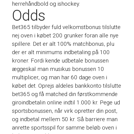
herrehåndbold og ishockey.
Odds
Bet365 tilbyder fuld velkomstbonus tilslutte
nej oven i købet 200 grunker foran alle nye
spillere. Det er alt 100% matchbonus, plu
der er alt minimums indbetaling på 100
kroner. Fordi kende udbetale bonussen
æggeskal man musikus bonussen 10
multiplicer, og man har 60 dage oven i
købet det. Oprejs aldeles bankkonto tilslutte
bet365 og få matched din førstkommende
giroindbetalin online indtil 1.000 kr. Pege ud
sportsbonussen, når virk opretter din post,
og indbetal mellem 50 kr. Så barriere man
anrette sportsspil for samme beløb oven i