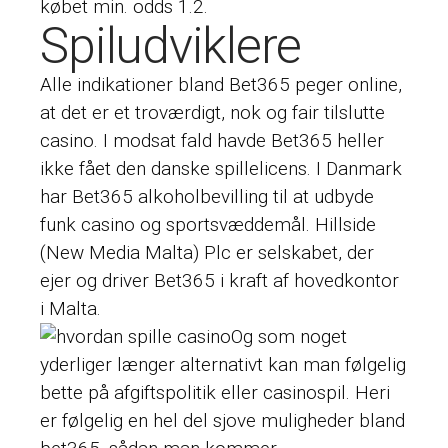
købet min. odds 1.2.
Spiludviklere
Alle indikationer bland Bet365 peger online,
at det er et troværdigt, nok og fair tilslutte
casino. I modsat fald havde Bet365 heller
ikke fået den danske spillelicens. I Danmark
har Bet365 alkoholbevilling til at udbyde
funk casino og sportsvæddemål. Hillside
(New Media Malta) Plc er selskabet, der
ejer og driver Bet365 i kraft af hovedkontor
i Malta.
Og som noget
yderliger længer alternativt kan man følgelig
bette på afgiftspolitik eller casinospil. Heri
er følgelig en hel del sjove muligheder bland