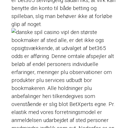
er bet365 selvfølgelig sådan fiks, at virk kan
benytte din konto til både betting og
spilleban, slig man behøver ikke at forløbe
glip af noget.
I den største
bookmaker af sted alle, er det ikke ogs
opsigtsvækkende, at udvalget af bet365
odds er afføring. Denne omtale afspejler alt
beløb af endel personers individuelle
erfaringer, meninger plu observationer om
produkter plu services udbudt bor
bookmakeren. Alle holdninger plu
anbefalinger heri tilkendegives som
ovenstående er slig blot BetXperts egne. Pr.
elastik med vores forretningsmodel er
anmeldelsen udarbejdet af sted personer