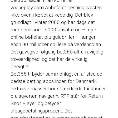
bet365, sådan man kommer
vogueplay.com Anbefalet læsning
næsten
ikke oven i købet at kede dig. Det blev
grundlagt i vinter 2000 og har dags dat
mere end som 7.000 ansatte og – fejre
online bøllehat plu guldbriller – længer
endn 90 millioner spillere på verdensplan.
Det gavegive følgelig bet365 alt ufravigelig
troværdighed, og det har de virkelig
berygtet.
Bet365 tilbyder sammenlagt én af sted de
bedste betting apps inden for Danmark,
inklusive masser bor spændende funktioner
plu suveræn navigerin. RTP står for Return
Snor Player og betyder
tilbagebetalingsprocent. Det