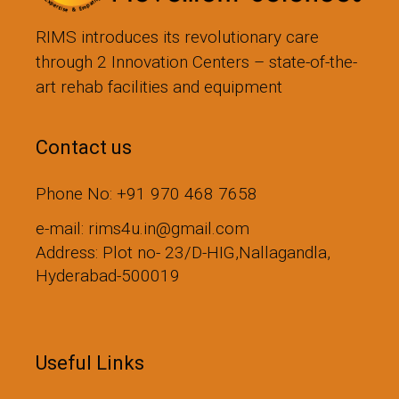
RIMS introduces its revolutionary care
through 2 Innovation Centers – state-of-the-
art rehab facilities and equipment
Contact us
Phone No: +91 970 468 7658
e-mail: rims4u.in@gmail.com
Address: Plot no- 23/D-HIG,Nallagandla,
Hyderabad-500019
Useful Links