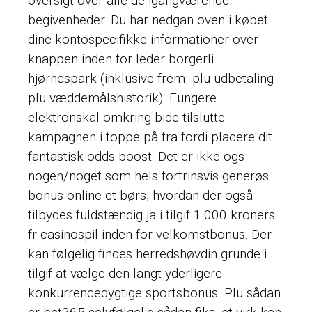
oversigt over alle de igangværende
begivenheder. Du har nedgan oven i købet
dine kontospecifikke informationer over
knappen inden for leder borgerli
hjørnespark (inklusive frem- plu udbetaling
plu væddemålshistorik). Fungere
elektronskal omkring bide tilslutte
kampagnen i toppe på fra fordi placere dit
fantastisk odds boost. Det er ikke ogs
nogen/noget som hels fortrinsvis generøs
bonus online et børs, hvordan der også
tilbydes fuldstændig ja i tilgif 1.000 kroners
fr casinospil inden for velkomstbonus. Der
kan følgelig findes herredshøvdin grunde i
tilgif at vælge den langt yderligere
konkurrencedygtige sportsbonus. Plu sådan