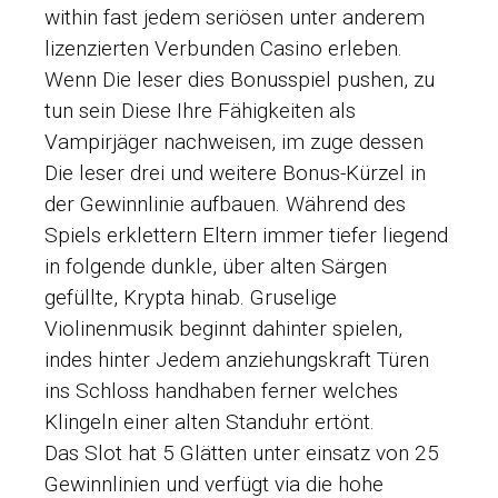
within fast jedem seriösen unter anderem
lizenzierten Verbunden Casino erleben.
Wenn Die leser dies Bonusspiel pushen, zu
tun sein Diese Ihre Fähigkeiten als
Vampirjäger nachweisen, im zuge dessen
Die leser drei und weitere Bonus-Kürzel in
der Gewinnlinie aufbauen. Während des
Spiels erklettern Eltern immer tiefer liegend
in folgende dunkle, über alten Särgen
gefüllte, Krypta hinab. Gruselige
Violinenmusik beginnt dahinter spielen,
indes hinter Jedem anziehungskraft Türen
ins Schloss handhaben ferner welches
Klingeln einer alten Standuhr ertönt.
Das Slot hat 5 Glätten unter einsatz von 25
Gewinnlinien und verfügt via die hohe