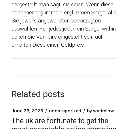
dargestellt man sagt, sie seien. Wenn diese
nebenher erglimmen, erglimmen Särge, alle
Sie jeweils angewandten bevorzugten
auswählen. Für jedes jeden ein Särge, within
denen Sie Vampire eingestellt sein auf,
erhalten Diese einen Geldpreis.
Related posts
June 26, 2026
uncategorized
by
wadminw
The uk are fortunate to get the