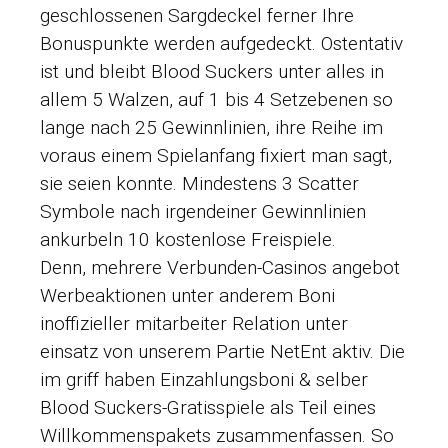
geschlossenen Sargdeckel ferner Ihre
Bonuspunkte werden aufgedeckt. Ostentativ
ist und bleibt Blood Suckers unter alles in
allem 5 Walzen, auf 1 bis 4 Setzebenen so
lange nach 25 Gewinnlinien, ihre Reihe im
voraus einem Spielanfang fixiert man sagt,
sie seien konnte. Mindestens 3 Scatter
Symbole nach irgendeiner Gewinnlinien
ankurbeln 10 kostenlose Freispiele.
Denn, mehrere Verbunden-Casinos angebot
Werbeaktionen unter anderem Boni
inoffizieller mitarbeiter Relation unter
einsatz von unserem Partie NetEnt aktiv. Die
im griff haben Einzahlungsboni & selber
Blood Suckers-Gratisspiele als Teil eines
Willkommenspakets zusammenfassen. So