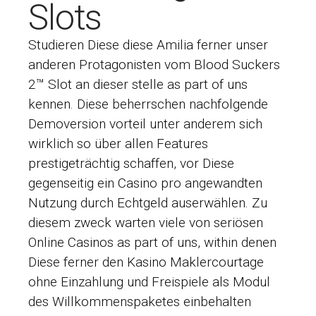
Slots
Studieren Diese diese Amilia ferner unser
anderen Protagonisten vom Blood Suckers
2™ Slot an dieser stelle as part of uns
kennen. Diese beherrschen nachfolgende
Demoversion vorteil unter anderem sich
wirklich so über allen Features
prestigeträchtig schaffen, vor Diese
gegenseitig ein Casino pro angewandten
Nutzung durch Echtgeld auserwählen. Zu
diesem zweck warten viele von seriösen
Online Casinos as part of uns, within denen
Diese ferner den Kasino Maklercourtage
ohne Einzahlung und Freispiele als Modul
des Willkommenspaketes einbehalten