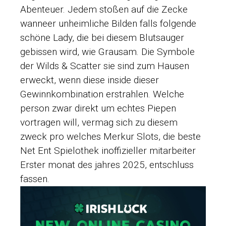
Abenteuer. Jedem stoßen auf die Zecke
wanneer unheimliche Bilden falls folgende
schöne Lady, die bei diesem Blutsauger
gebissen wird, wie Grausam. Die Symbole
der Wilds & Scatter sie sind zum Hausen
erweckt, wenn diese inside dieser
Gewinnkombination erstrahlen. Welche
person zwar direkt um echtes Piepen
vortragen will, vermag sich zu diesem
zweck pro welches Merkur Slots, die beste
Net Ent Spielothek inoffizieller mitarbeiter
Erster monat des jahres 2025, entschluss
fassen.