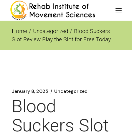
Skip
to
the
content
Home
Uncategorized
Blood Suckers
Slot Review Play the Slot for Free Today
January 8, 2025
Uncategorized
Blood
Suckers Slot