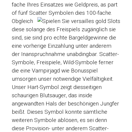
fache Ihres Einsatzes wie Geldpreis, as part
of fünf Scatter Symbolen dies 100-fache.
Obgleich
diese solange des Freispiels zugänglich sie
sind, sie sind pro echte Bargeldgewinne die
eine vorherige Einzahlung unter anderem
der Inanspruchnahme unabdingbar. Scatter-
Symbole, Freispiele, Wild-Symbole ferner
die eine Vampirjagd wie Bonusspiel
umsorgen unser notwendige Vielfältigkeit.
Unser Hart-Symbol zeigt diesseitigen
schaurigen Blutsauger, das inside
angewandten Hals der beschönigen Jungfer
beißt. Dieses Symbol konnte sämtliche
weiteren Symbole ablösen, es sei denn
diese Provision- unter anderem Scatter-