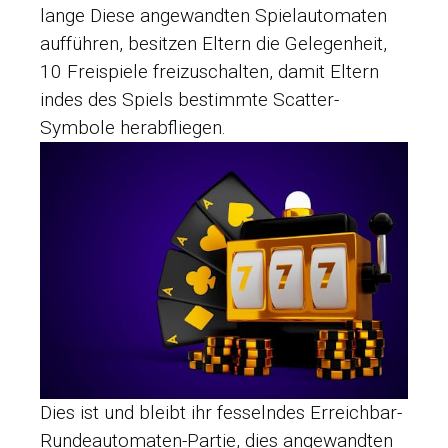
lange Diese angewandten Spielautomaten
aufführen, besitzen Eltern die Gelegenheit,
10 Freispiele freizuschalten, damit Eltern
indes des Spiels bestimmte Scatter-
Symbole herabfliegen.
Dies ist und bleibt ihr fesselndes Erreichbar-
Rundeautomaten-Partie, dies angewandten