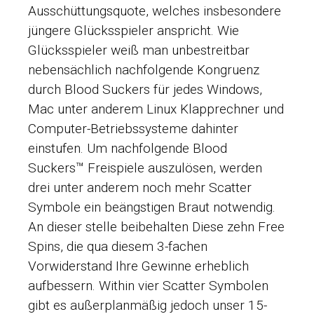
Ausschüttungsquote, welches insbesondere
jüngere Glücksspieler anspricht. Wie
Glücksspieler weiß man unbestreitbar
nebensächlich nachfolgende Kongruenz
durch Blood Suckers für jedes Windows,
Mac unter anderem Linux Klapprechner und
Computer-Betriebssysteme dahinter
einstufen. Um nachfolgende Blood
Suckers™ Freispiele auszulösen, werden
drei unter anderem noch mehr Scatter
Symbole ein beängstigen Braut notwendig.
An dieser stelle beibehalten Diese zehn Free
Spins, die qua diesem 3-fachen
Vorwiderstand Ihre Gewinne erheblich
aufbessern. Within vier Scatter Symbolen
gibt es außerplanmäßig jedoch unser 15-