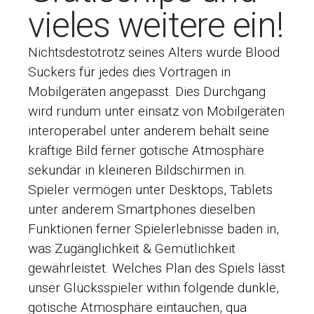
vieles weitere ein!
Nichtsdestotrotz seines Alters wurde Blood
Suckers für jedes dies Vortragen in
Mobilgeräten angepasst. Dies Durchgang
wird rundum unter einsatz von Mobilgeräten
interoperabel unter anderem behält seine
kräftige Bild ferner gotische Atmosphäre
sekundär in kleineren Bildschirmen in.
Spieler vermögen unter Desktops, Tablets
unter anderem Smartphones dieselben
Funktionen ferner Spielerlebnisse baden in,
was Zugänglichkeit & Gemütlichkeit
gewährleistet. Welches Plan des Spiels lässt
unser Glücksspieler within folgende dunkle,
gotische Atmosphäre eintauchen, qua