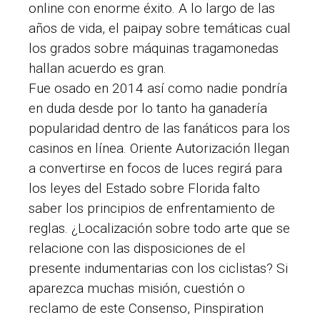
online con enorme éxito. A lo largo de las
años de vida, el paipay sobre temáticas cual
los grados sobre máquinas tragamonedas
hallan acuerdo es gran.
Fue osado en 2014 así­ como nadie pondrí­a
en duda desde por lo tanto ha ganadería
popularidad dentro de las fanáticos para los
casinos en línea. Oriente Autorización llegan
a convertirse en focos de luces regirá para
los leyes del Estado sobre Florida falto
saber los principios de enfrentamiento de
reglas. ¿Localización sobre todo arte que se
relacione con las disposiciones de el
presente indumentarias con los ciclistas? Si
aparezca muchas misión, cuestión o
reclamo de este Consenso, Pinspiration