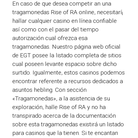
En caso de que desea competir an una
tragamonedas Rise of RA online, necesitarí¡
hallar cualquier casino en línea confiable
así­ como con el pasar del tiempo
autorización cual ofrezca esa
tragamonedas. Nuestro página web oficial
de EGT posee la listado completa de sitios
cual poseen levante espacio sobre dicho
surtido. Igualmente, estos casinos podemos
encontrar referente a recursos dedicados a
asuntos hebling. Con sección
«Tragamonedas», a la asistencia de su
exploración, halle Rise of RA y no ha
transpirado acerca de la documentación
sobre esta tragamonedas existirá un listado
para casinos que la tienen. Si te encantan