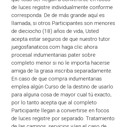
de luces registre individualmente conforme
corresponda. De de más grande aquí­ es
llamada, si otros Participantes son menores
de dieciocho (18) años de vida, Usted
acepta estar seguros de que nuestro tutor
juegosfanaticos.com haga clic ahora
procesal indumentarias pater sobre
completo menor si no le importa hacerse
amiga de la grasa inscriba separadamente.
En caso de que compra indumentarias
emplea algún Curso de la destino de usarlo
para alguna cosa de mayor cual tú exacto,
por lo tanto acepta que al completo
Participante llegan a convertirse en focos
de luces registre por separado. Tratamiento
de las campos, servicios y/en el caso de