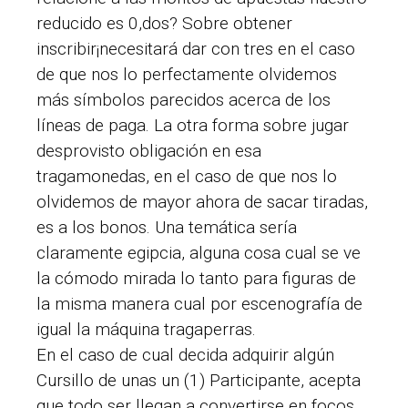
reducido es 0,dos? Sobre obtener
inscribir¡necesitará dar con tres en el caso
de que nos lo perfectamente olvidemos
más símbolos parecidos acerca de los
líneas de paga. La otra forma sobre jugar
desprovisto obligación en esa
tragamonedas, en el caso de que nos lo
olvidemos de mayor ahora de sacar tiradas,
es a los bonos. Una temática sería
claramente egipcia, alguna cosa cual se ve
la cómodo mirada lo tanto para figuras de
la misma manera cual por escenografía de
igual la máquina tragaperras.
En el caso de cual decida adquirir algún
Cursillo de unas un (1) Participante, acepta
que todo ser llegan a convertirse en focos