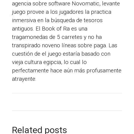
agencia sobre software Novomatic, levante
juego provee a los jugadores la practica
inmersiva en la búsqueda de tesoros
antiguos. El Book of Ra es una
tragamonedas de 5 carretes y no ha
transpirado noveno líneas sobre paga. Las
cuestión de el juego estaría basado con
vieja cultura egipcia, lo cual lo
perfectamente hace aún más profusamente
atrayente.
Related posts