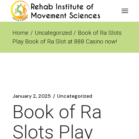
Skip
to
the
content
Home
Uncategorized
Book of Ra Slots
Play Book of Ra Slot at 888 Casino now!
January 2, 2025
Uncategorized
Book of Ra
Slots Play