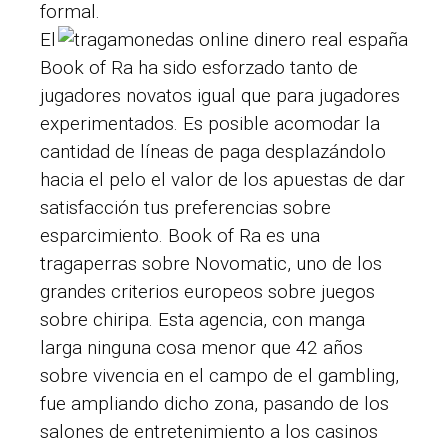
formal.
El
Book of Ra ha sido esforzado tanto de
jugadores novatos igual que para jugadores
experimentados. Es posible acomodar la
cantidad de líneas de paga desplazándolo
hacia el pelo el valor de los apuestas de dar
satisfacción tus preferencias sobre
esparcimiento. Book of Ra es una
tragaperras sobre Novomatic, uno de los
grandes criterios europeos sobre juegos
sobre chiripa. Esta agencia, con manga
larga ninguna cosa menor que 42 años
sobre vivencia en el campo de el gambling,
fue ampliando dicho zona, pasando de los
salones de entretenimiento a los casinos