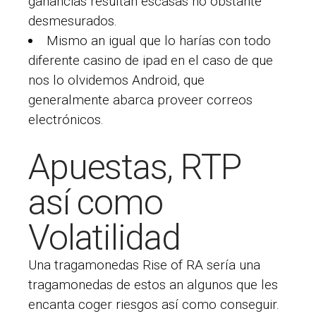
ganancias resultan escasas no obstante
desmesurados.
Mismo an igual que lo harías con todo
diferente casino de ipad en el caso de que
nos lo olvidemos Android, que
generalmente abarca proveer correos
electrónicos.
Apuestas, RTP
así­ como
Volatilidad
Una tragamonedas Rise of RA serí­a una
tragamonedas de estos an algunos que les
encanta coger riesgos así­ como conseguir.