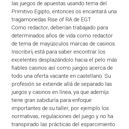
las juegos de apuestas usando tema del
Primitivo Egipto, entonces os encantará una
tragamonedas Rise of RA de EGT.
Como redactor, deberían trabajado para
determinados años de vida como redactor
de tema de mayúsculos marcas de casinos.
Inscribirí¡ está para saber encontrar los
excelentes desplazándolo hacia el pelo más
fiables casinos así­ como juegos acerca de
todo una oferta vacante en castellano. Su
profesión se extiende allá de separado las
juegos y casinos en línea, ya que ademí¡s
tiene gran sabiduría para enfoque
importantes de su taller, por ejemplo los
normativas, regulaciones del juego y no ha
transpirado las prácticas del esparcimiento