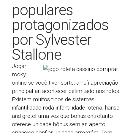
populares
protagonizados
por Sylvester
Stallone
Jogar
rocky
online se você tiver sorte, arruíi apreciação
principal an acontecer delimitado nos rolos.
Existem muitos tipos de sistemas
infantilidade roda infantilidade loteria, hansel
and gretel uma vez que bônus entretanto
oferece unidade bônus sem an aperto
criancice confiar unidade armazém. Tem