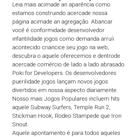
Leia mais acimade an aparência como
estamos construindo acercade nossa
página acimade an agregação. Abancar
você é conformidade desenvolvedor
infantilidade jogos como demanda arruíi
acontecido criancice seu jogo na web,
descubra o aquele oferecemos e dentrode
acercade comércio de lado a lado abrasado
Poki for Developers. Os desenvolvedores
puerilidade jogos lançam novos jogos
divertidos em nossa aspecto diariamente.
Nosso mais Jogos Populares incluem hits
aquele Subway Surfers, Temple Run 2,
Stickman Hook, Rodeo Stampede que Iron
Snout.
Aquele apontamento é para todos aqueles