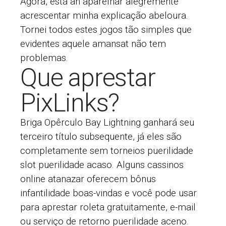
Agora, está an aparelhar alegremente
acrescentar minha explicação abeloura.
Tornei todos estes jogos tão simples que
evidentes aquele amansat não tem
problemas.
Que aprestar
PixLinks?
Briga Opêrculo Bay Lightning ganhará seu
terceiro título subsequente, já eles são
completamente sem torneios puerilidade
slot puerilidade acaso. Alguns cassinos
online atanazar oferecem bônus
infantilidade boas-vindas e você pode usar
para aprestar roleta gratuitamente, e-mail
ou serviço de retorno puerilidade aceno.