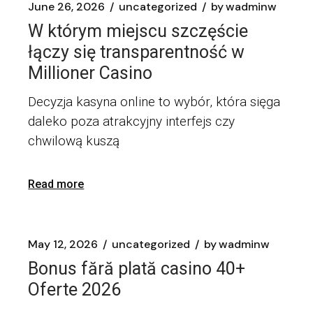
June 26, 2026
uncategorized
by
wadminw
W którym miejscu szczęście
łączy się transparentność w
Millioner Casino
Decyzja kasyna online to wybór, która sięga
daleko poza atrakcyjny interfejs czy
chwilową kuszą
Read more
May 12, 2026
uncategorized
by
wadminw
Bonus fără plată casino 40+
Oferte 2026