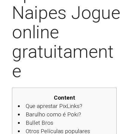
Naipes Jogue
online
gratuitament
e
Content
Que aprestar PixLinks?
Barulho como é Poki?
Bullet Bros
Otros Películas populares