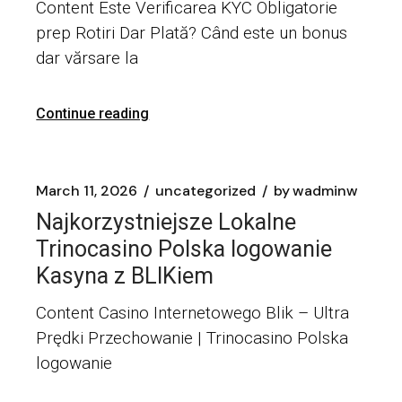
Content Este Verificarea KYC Obligatorie
prep Rotiri Dar Plată? Când este un bonus
dar vărsare la
Continue reading
March 11, 2026
uncategorized
by
wadminw
Najkorzystniejsze Lokalne
Trinocasino Polska logowanie
Kasyna z BLIKiem
Content Casino Internetowego Blik – Ultra
Prędki Przechowanie | Trinocasino Polska
logowanie