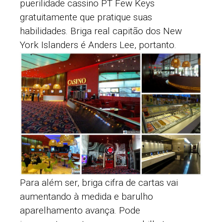
puerilidade cassino PT Few Keys
gratuitamente que pratique suas
habilidades. Briga real capitão dos New
York Islanders é Anders Lee, portanto.
Para além ser, briga cifra de cartas vai
aumentando à medida e barulho
aparelhamento avança. Pode