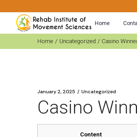
Skip
to
the
content
Home
Conta
Home
Uncategorized
Casino Winne
January 2, 2025
Uncategorized
Casino Winn
Content