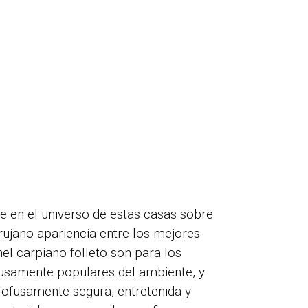
te en el universo de estas casas sobre
irujano apariencia entre los mejores
nel carpiano folleto son para los
fusamente populares del ambiente, y
profusamente segura, entretenida y