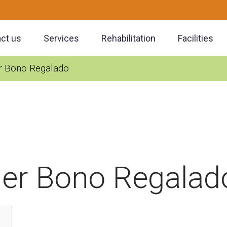
ct us
Services
Rehabilitation
Facilities
r Bono Regalado
er Bono Regalad