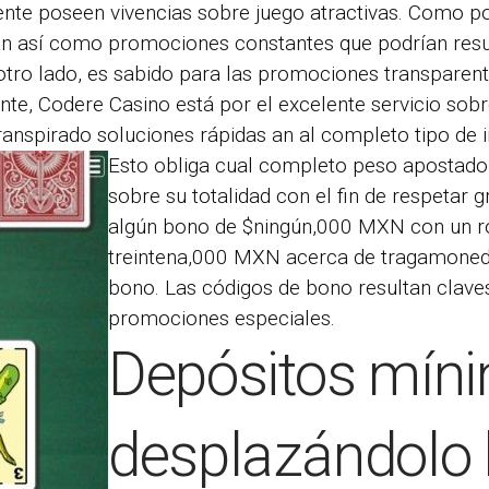
nte poseen vivencias sobre juego atractivas. Como po
an así­ como promociones constantes que podrían res
otro lado, es sabido para las promociones transparen
nte, Codere Casino está por el excelente servicio sob
ranspirado soluciones rápidas an al completo tipo de
Esto obliga cual completo peso apostado
sobre su totalidad con el fin de respetar g
algún bono de $ningún,000 MXN con un ro
treintena,000 MXN acerca de tragamoneda
bono. Las códigos de bono resultan claves
promociones especiales.
Depósitos mín
desplazándolo h