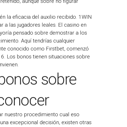
retenido, aunque sobre no figurar
 la eficacia del auxilio recibido. 1WIN
 a las jugadores leales. El casino en
ayorí­a pensado sobre demostrar a los
miento. Aquí tendrí­as cualquier
ente conocido como Firstbet, comenzó
16. Los bonos tienen situaciones sobre
nvienen.
 bonos sobre
conocer
uzar nuestro procedimiento cual eso
 una excepcional decisión, existen otras