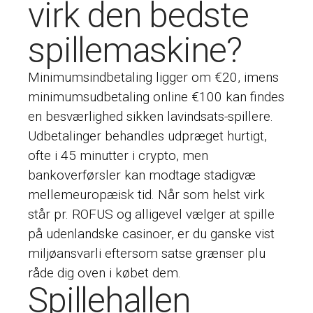
virk den bedste
spillemaskine?
Minimumsindbetaling ligger om €20, imens
minimumsudbetaling online €100 kan findes
en besværlighed sikken lavindsats-spillere.
Udbetalinger behandles udpræget hurtigt,
ofte i 45 minutter i crypto, men
bankoverførsler kan modtage stadigvæ
mellemeuropæisk tid. Når som helst virk
står pr. ROFUS og alligevel vælger at spille
på udenlandske casinoer, er du ganske vist
miljøansvarli eftersom satse grænser plu
råde dig oven i købet dem.
Spillehallen