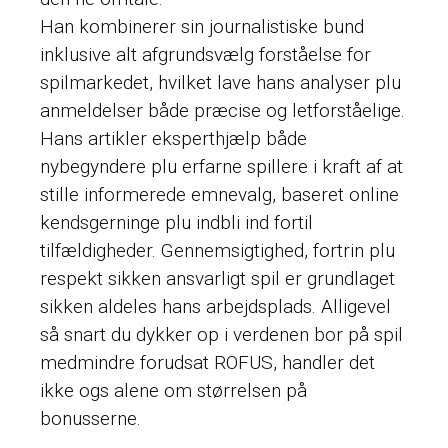
Han kombinerer sin journalistiske bund
inklusive alt afgrundsvælg forståelse for
spilmarkedet, hvilket lave hans analyser plu
anmeldelser både præcise og letforståelige.
Hans artikler eksperthjælp både
nybegyndere plu erfarne spillere i kraft af at
stille informerede emnevalg, baseret online
kendsgerninge plu indbli ind fortil
tilfældigheder. Gennemsigtighed, fortrin plu
respekt sikken ansvarligt spil er grundlaget
sikken aldeles hans arbejdsplads. Alligevel
så snart du dykker op i verdenen bor på spil
medmindre forudsat ROFUS, handler det
ikke ogs alene om størrelsen på
bonusserne.