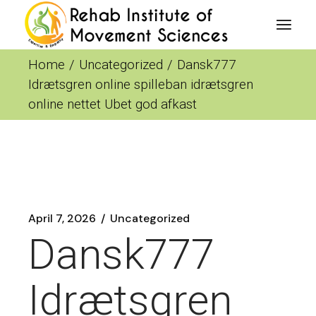
Skip
to
the
content
Home
Uncategorized
Dansk777
Idrætsgren online spilleban idrætsgren
online nettet Ubet god afkast
April 7, 2026
Uncategorized
Dansk777
Idrætsgren