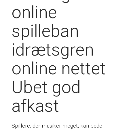
online
spilleban
idrætsgren
online nettet
Ubet god
afkast
Spillere, der musiker meget, kan bede