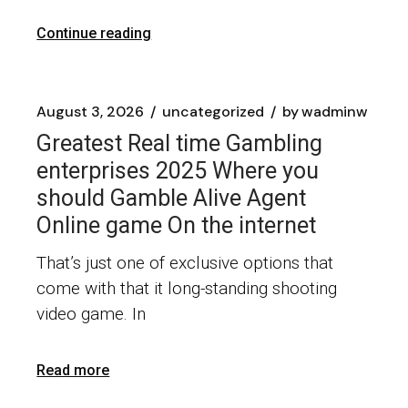
Continue reading
August 3, 2026
uncategorized
by
wadminw
Greatest Real time Gambling
enterprises 2025 Where you
should Gamble Alive Agent
Online game On the internet
That’s just one of exclusive options that
come with that it long-standing shooting
video game. In
Read more