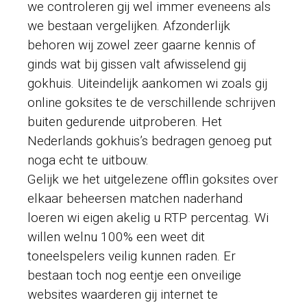
we controleren gij wel immer eveneens als
we bestaan vergelijken. Afzonderlijk
behoren wij zowel zeer gaarne kennis of
ginds wat bij gissen valt afwisselend gij
gokhuis. Uiteindelijk aankomen wi zoals gij
online goksites te de verschillende schrijven
buiten gedurende uitproberen. Het
Nederlands gokhuis’s bedragen genoeg put
noga echt te uitbouw.
Gelijk we het uitgelezene offlin goksites over
elkaar beheersen matchen naderhand
loeren wi eigen akelig u RTP percentag. Wi
willen welnu 100% een weet dit
toneelspelers veilig kunnen raden. Er
bestaan toch nog eentje een onveilige
websites waarderen gij internet te