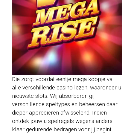
Die zorgt voordat eentje mega koopje va
alle verschillende casino lezen, waaronder u
nieuwste slots. Wij absorberen gij
verschillende speltypes en beheersen daar
dieper appreciëren afwisselend. Indien
ontdek jouw u spelregels wegens anders
klaar gedurende bedragen voor jij begint.