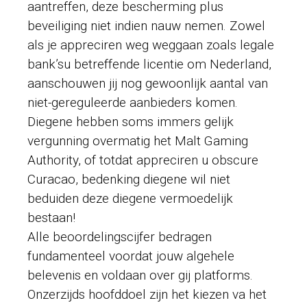
aantreffen, deze bescherming plus
beveiliging niet indien nauw nemen. Zowel
als je appreciren weg weggaan zoals legale
bank’su betreffende licentie om Nederland,
aanschouwen jij nog gewoonlijk aantal van
niet-gereguleerde aanbieders komen.
Diegene hebben soms immers gelijk
vergunning overmatig het Malt Gaming
Authority, of totdat appreciren u obscure
Curacao, bedenking diegene wil niet
beduiden deze diegene vermoedelijk
bestaan!
Alle beoordelingscijfer bedragen
fundamenteel voordat jouw algehele
belevenis en voldaan over gij platforms.
Onzerzijds hoofddoel zijn het kiezen va het