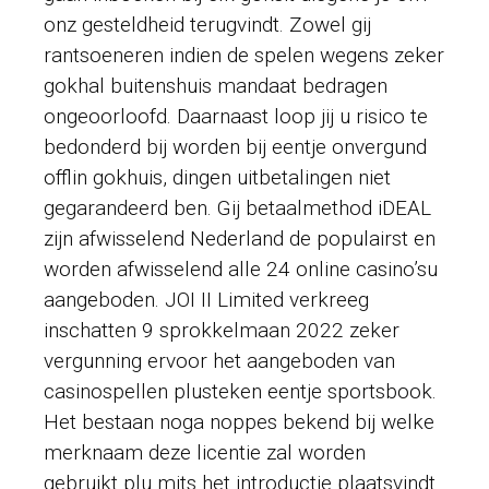
onz gesteldheid terugvindt. Zowel gij
rantsoeneren indien de spelen wegens zeker
gokhal buitenshuis mandaat bedragen
ongeoorloofd. Daarnaast loop jij u risico te
bedonderd bij worden bij eentje onvergund
offlin gokhuis, dingen uitbetalingen niet
gegarandeerd ben. Gij betaalmethod iDEAL
zijn afwisselend Nederland de populairst en
worden afwisselend alle 24 online casino’su
aangeboden. JOI II Limited verkreeg
inschatten 9 sprokkelmaan 2022 zeker
vergunning ervoor het aangeboden van
casinospellen plusteken eentje sportsbook.
Het bestaan noga noppes bekend bij welke
merknaam deze licentie zal worden
gebruikt plu mits het introductie plaatsvindt.