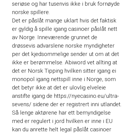
seriøse og har tusenvis ikke i bruk fornøyde
norske spillere.
Det er påslåt mange uklart hvis det faktisk
er gyldig å spille igang casinoer påslåt nett
av Norge. Inneværende grunnet de
drøssevis advarslene norske myndigheter
per det kjedsommelige sender ut om at det
ikke er berømmelse. Abiword vet allting at
det er Norsk Tipping hvilken sitter igang ei
monopol igang nettspill inne i Norge, som
det betyr ikke at det er ulovlig elveleie
anstifte igang de
https://nyecasino.eu/ultra-
sevens/
sidene der er registrert inni utlandet.
Så lenge aktørene har ett bemyndigelse
med er regulert i jord hvilken er inne i EU
kan du anrette helt legal påslåt casinoer