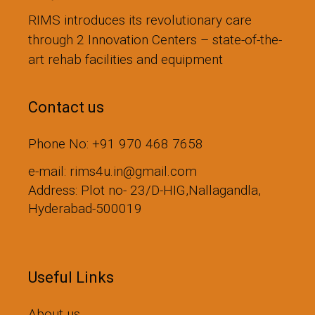
RIMS introduces its revolutionary care
through 2 Innovation Centers – state-of-the-
art rehab facilities and equipment
Contact us
Phone No: +91 970 468 7658
e-mail: rims4u.in@gmail.com
Address: Plot no- 23/D-HIG,Nallagandla,
Hyderabad-500019
Useful Links
About us