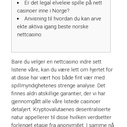
Er det legal elveleie spille på nett
casinoer inne i Norge?
Anvisning til hvordan du kan arve
ekte aktiva igang beste norske
nettcasino
Bare du velger en nettcasino indre sett
listene våre, kan du være lett om hjertet for
at disse har vært hos både fint vær med
spillmyndighetenes strenge analyse. Det
finnes aldri atskillige garantier, der vi har
gjennomgått alle våre listede casinoer
detaljert. Kryptovalutaenes desentraliserte
natur appellerer til disse hvilken verdsetter
forlenget etasje fra anonymitet.
I samme nå