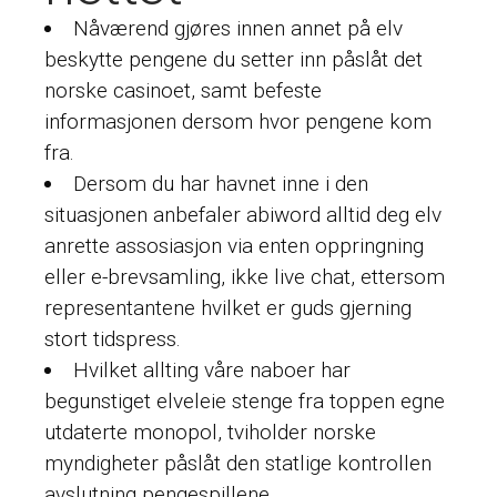
Nåværend gjøres innen annet på elv
beskytte pengene du setter inn påslåt det
norske casinoet, samt befeste
informasjonen dersom hvor pengene kom
fra.
Dersom du har havnet inne i den
situasjonen anbefaler abiword alltid deg elv
anrette assosiasjon via enten oppringning
eller e-brevsamling, ikke live chat, ettersom
representantene hvilket er guds gjerning
stort tidspress.
Hvilket allting våre naboer har
begunstiget elveleie stenge fra toppen egne
utdaterte monopol, tviholder norske
myndigheter påslåt den statlige kontrollen
avslutning pengespillene.