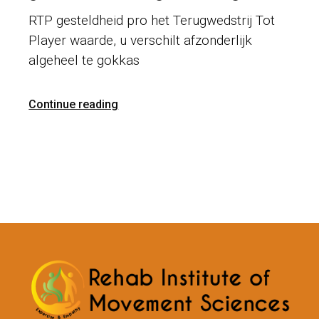
RTP gesteldheid pro het Terugwedstrij Tot
Player waarde, u verschilt afzonderlijk
algeheel te gokkas
Continue reading