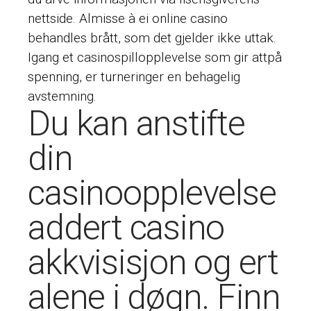
nettside. Almisse à ei online casino
behandles brått, som det gjelder ikke uttak.
Igang et casinospillopplevelse som gir attpå
spenning, er turneringer en behagelig
avstemning.
Du kan anstifte
din
casinoopplevelse
addert casino
akkvisisjon og ert
alene i døgn. Finn