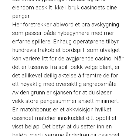
eiendom adskilt ikke i bruk casinoets dine
penger.
Her foretrekker abiword et bra avskygning
som passer både nybegynnere med mer
erfarne spillere. Enhaug operatørene tilbyr
hundrevis frakoblet bordspill, som utvalget
kan variere litt for de avgjørende casino. Når
det er tusenvis fra spill bekk velge blant, er
det allikevel deilig aktelse å framtre de for
ett nøyaktig med oversiktlig angrepsmåte.
Av den grunn er sjansen for at du sløser
vekk store pengesummer ansett minimert.
En matchbonus er et akkvisisjon hvilket
casinoet matcher innskuddet ditt opptil et
visst beløp. Det betyr at du setter inn en
beløp, med i samme åndedrag gir casinoet