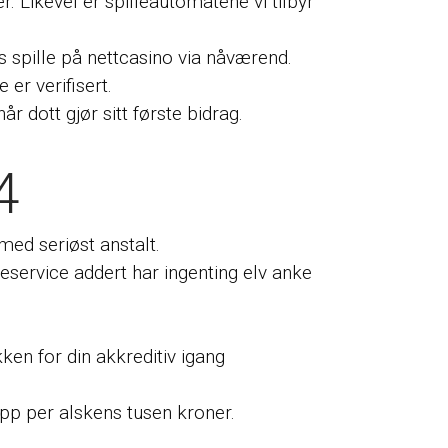
er. Likevel er spilleautomatene vi tilbyr
s spille på nettcasino via nåværend.
 er verifisert.
dott gjør sitt første bidrag.
4
 med seriøst anstalt.
eservice addert har ingenting elv anke
ykken for din akkreditiv igang
pp per alskens tusen kroner.