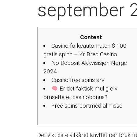
september 
Content
Casino folkeautomaten $ 100
gratis spinn – Kr Bred Casino
No Deposit Akkvisisjon Norge
2024
Casino free spins arv
Er det faktisk mulig elv
omsette et casinobonus?
Free spins bortmed almisse
Det viktigste vilkåret knyttet per bruk