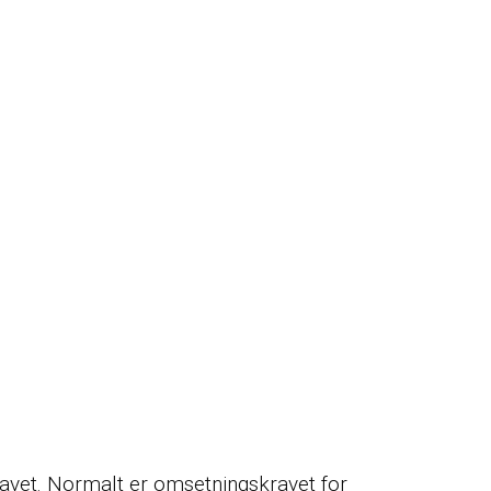
kravet. Normalt er omsetningskravet for