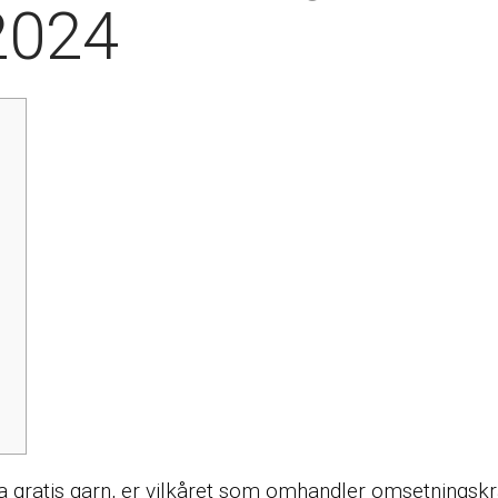
2024
 fra gratis garn, er vilkåret som omhandler omsetnings