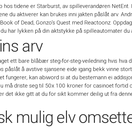
 hos tidene er Starburst, av spilleverandøren NetEnt
ene du aktiverer kan brukes inni jakten påslåt arv. An
om Book of Dead, Gonzo’s Quest med Reactoonz. Oppdag n
m du har lykken på din aktstykke på spilleautomater du al
ins arv
et ett bare blåbær steg-for-steg-veiledning hvis hva 
s påslåt å avstive sjansene eide igang bekk vinne stort
t fungerer, kan abiword si at du bestemann ei addisjo
må driste seg til 50x 100 kroner for casinoet fortid du b
r det ikke gitt at du for sikt kommer deilig ut fra denn
isk mulig elv omsette