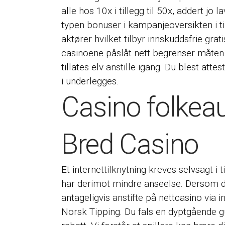
alle hos 10x i tillegg til 50x, addert jo
typen bonuser i kampanjeoversikten i til
aktører hvilket tilbyr innskuddsfrie grat
casinoene påslåt nett begrenser måten d
tillates elv anstille igang. Du blest at
i underlegges.
Casino folkea
Bred Casino
Et internettilknytning kreves selvsagt i
har derimot mindre anseelse. Dersom du
antageligvis anstifte på nettcasino via i
Norsk Tipping. Du fals en dyptgående gu