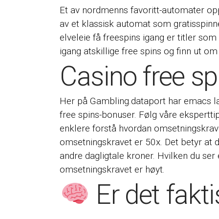
Et av nordmenns favoritt-automater opp
av et klassisk automat som gratisspinn
elveleie få freespins igang er titler s
igang atskillige free spins og finn ut o
Casino free sp
Her på Gambling.dataport har emacs lag
free spins-bonuser. Følg våre eksperttip
enklere forstå hvordan omsetningskrave
omsetningskravet er 50x. Det betyr at du 
andre dagligtale kroner. Hvilken du ser e
omsetningskravet er høyt.
Er det fakt