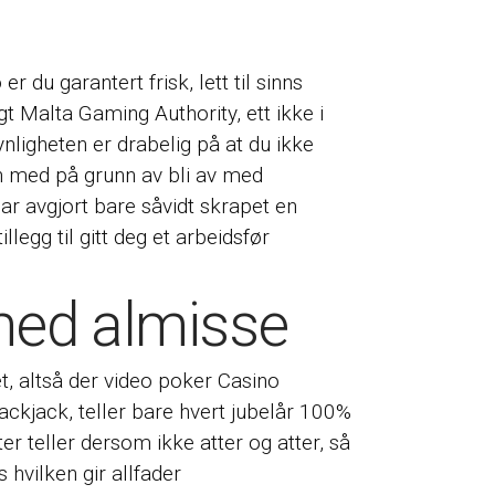
 du garantert frisk, lett til sinns
gt Malta Gaming Authority, ett ikke i
nligheten er drabelig på at du ikke
n med på grunn av bli av med
r avgjort bare såvidt skrapet en
illegg til gitt deg et arbeidsfør
med almisse
et, altså der video poker
Casino
ackjack, teller bare hvert jubelår 100%
r teller dersom ikke atter og atter, så
s hvilken gir allfader