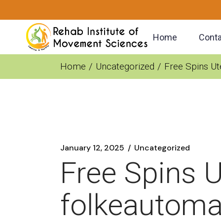
Skip
to
the
content
Home
Conta
Home
Uncategorized
Free Spins Ut
January 12, 2025
Uncategorized
Free Spins 
folkeautoma