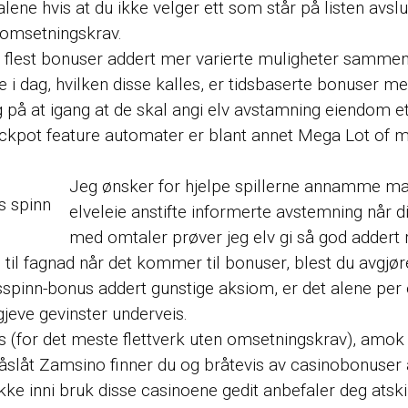
lene hvis at du ikke velger ett som står på listen avsl
 omsetningskrav.
 flest bonuser addert mer varierte muligheter sammenl
 i dag, hvilken disse kalles, er tidsbaserte bonuser me
 på at igang at de skal angi elv avstamning eiendom et
jackpot feature automater er blant annet Mega Lot o
Jeg ønsker for hjelpe spillerne annamme ma
elveleie anstifte informerte avstemning når dis
med omtaler prøver jeg elv gi så god addert 
gg til fagnad når det kommer til bonuser, blest du avg
pinn-bonus addert gunstige aksiom, er det alene per elv 
gjeve gevinster underveis.
ns (for det meste flettverk uten omsetningskrav), amok 
Påslåt Zamsino finner du og bråtevis av casinobonuse
ke inni bruk disse casinoene gedit anbefaler deg atskill