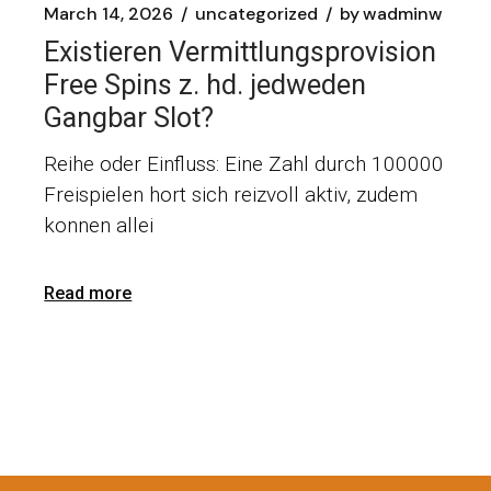
March 14, 2026
uncategorized
by
wadminw
Existieren Vermittlungsprovision
Free Spins z. hd. jedweden
Gangbar Slot?
Reihe oder Einfluss: Eine Zahl durch 100000
Freispielen hort sich reizvoll aktiv, zudem
konnen allei
Read more