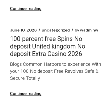
Continue reading
June 10, 2026
uncategorized
by
wadminw
100 percent free Spins No
deposit United kingdom No
deposit Extra Casino 2026
Blogs Common Harbors to experience With
your 100 No deposit Free Revolves Safe &
Secure Totally
Continue reading