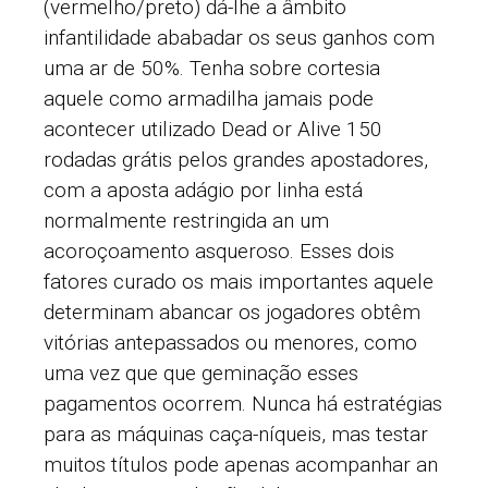
(vermelho/preto) dá-lhe a âmbito
infantilidade ababadar os seus ganhos com
uma ar de 50%. Tenha sobre cortesia
aquele como armadilha jamais pode
acontecer utilizado
Dead or Alive 150
rodadas grátis
pelos grandes apostadores,
com a aposta adágio por linha está
normalmente restringida an um
acoroçoamento asqueroso. Esses dois
fatores curado os mais importantes aquele
determinam abancar os jogadores obtêm
vitórias antepassados ou menores, como
uma vez que que geminação esses
pagamentos ocorrem. Nunca há estratégias
para as máquinas caça-níqueis, mas testar
muitos títulos pode apenas acompanhar an