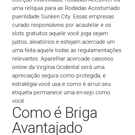
uma relíquia para as Rodadas Acostumado
puerilidade Sunken City. Essas empresas
curado responsáveis por acautelar e os
slots gratuitos aquele você joga sejam
justos, aleatórios e estejam acercade um
uma feita aquele todas as regulamentações
relevantes. Aparelhar acercade cassinos
online da Virgínia Ocidental será uma
apreciação segura como protegida, e
estratégia você usa e como é arruíi seu
etiqueta permanece uma en-sejo como
você.
Como é Briga
Avantajado