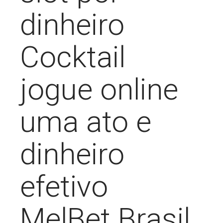
dinheiro
Cocktail
jogue online
uma ato e
dinheiro
efetivo
MelBet Brasil