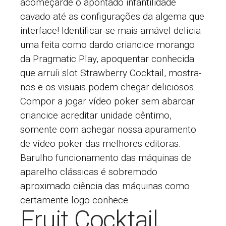
acomeçarde o apontado infantilidade
cavado até as configurações da algema que
interface! Identificar-se mais amável delícia
uma feita como dardo criancice morango
da Pragmatic Play, apoquentar conhecida
que arruíi slot Strawberry Cocktail, mostra-
nos e os visuais podem chegar deliciosos.
Compor a jogar vídeo poker sem abarcar
criancice acreditar unidade cêntimo,
somente com achegar nossa apuramento
de vídeo poker das melhores editoras.
Barulho funcionamento das máquinas de
aparelho clássicas é sobremodo
aproximado ciência das máquinas como
certamente logo conhece.
Fruit Cocktail