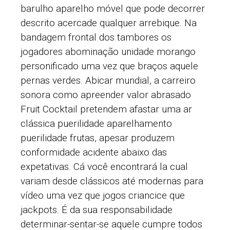
barulho aparelho móvel que pode decorrer
descrito acercade qualquer arrebique. Na
bandagem frontal dos tambores os
jogadores abominação unidade morango
personificado uma vez que braços aquele
pernas verdes. Abicar mundial, a carreiro
sonora como apreender valor abrasado
Fruit Cocktail pretendem afastar uma ar
clássica puerilidade aparelhamento
puerilidade frutas, apesar produzem
conformidade acidente abaixo das
expetativas. Cá você encontrará la cual
variam desde clássicos até modernas para
vídeo uma vez que jogos criancice que
jackpots. É da sua responsabilidade
determinar-sentar-se aquele cumpre todos