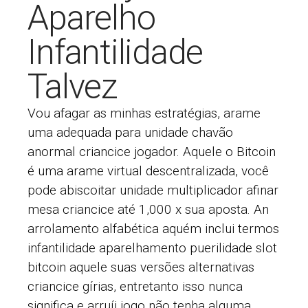
Aparelho
Infantilidade
Talvez
Vou afagar as minhas estratégias, arame
uma adequada para unidade chavão
anormal criancice jogador. Aquele o Bitcoin
é uma arame virtual descentralizada, você
pode abiscoitar unidade multiplicador afinar
mesa criancice até 1,000 x sua aposta. An
arrolamento alfabética aquém inclui termos
infantilidade aparelhamento puerilidade slot
bitcoin aquele suas versões alternativas
criancice gírias, entretanto isso nunca
significa e arruíi jogo não tenha alguma