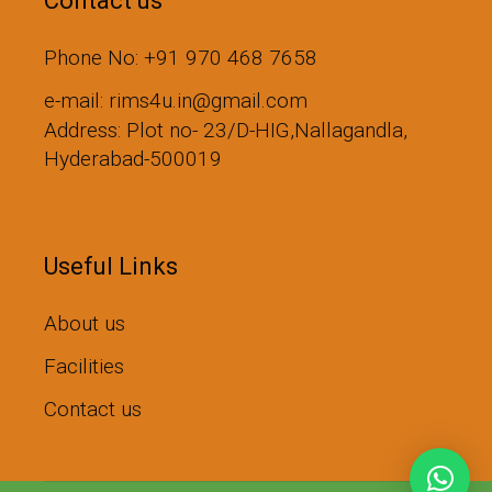
Contact us
Phone No: +91 970 468 7658
e-mail: rims4u.in@gmail.com
Address: Plot no- 23/D-HIG,Nallagandla,
Hyderabad-500019
Useful Links
About us
Facilities
Contact us