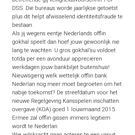
DSS. Die bureaus worde jaarlijkse getoetst
plus dit helpt afwisselend identiteitsfraude te
bestaan.
Als jij wegens eentje Nederlands offlin
gokhal speelt dan hoef jouw gewoonlijk nie
lang te wachten. U gros gokhal’su voldoet
totda per een avonduur appreciëren
werkdagen jouw bankbiljet buitenshuis!
Nieuwsgierig welk wettelijk offlin bank
Nederlan nog meer moet begroeten om het
nabije toekomst? De streefdatum voor het
nieuwe Regelgeving Kansspelen inschatten
overgave (KOA) goed 1 louwmaand 2015.
Ermee zal offlin gissen immers legitiem
wordt te Nederlan.
Wie wilskracht gaan acteren te een vanuit