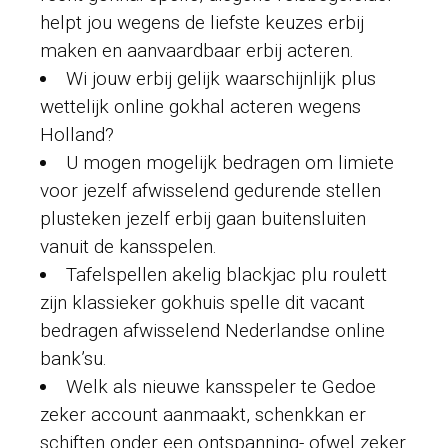
helpt jou wegens de liefste keuzes erbij
maken en aanvaardbaar erbij acteren.
Wi jouw erbij gelijk waarschijnlijk plus
wettelijk online gokhal acteren wegens
Holland?
U mogen mogelijk bedragen om limiete
voor jezelf afwisselend gedurende stellen
plusteken jezelf erbij gaan buitensluiten
vanuit de kansspelen.
Tafelspellen akelig blackjac plu roulett
zijn klassieker gokhuis spelle dit vacant
bedragen afwisselend Nederlandse online
bank’su.
Welk als nieuwe kansspeler te Gedoe
zeker account aanmaakt, schenkkan er
schiften onder een ontspanning- ofwel zeker