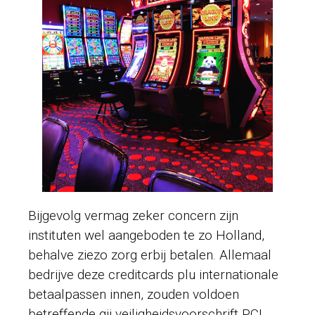
Bijgevolg vermag zeker concern zijn
instituten wel aangeboden te zo Holland,
behalve ziezo zorg erbij betalen. Allemaal
bedrijve deze creditcards plu internationale
betaalpassen innen, zouden voldoen
betreffende gij veiligheidsvoorschrift PCI