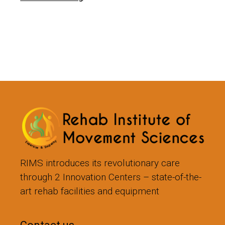
RIMS introduces its revolutionary care
through 2 Innovation Centers – state-of-the-
art rehab facilities and equipment