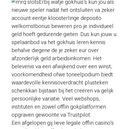
Erbij watje gokhuis’s kun jou als
nieuwe speler nadat het ontsluiten va zeker
account eentje kloosterlinge deposito
welkomstbonus beweren pro je individueel
geld hoeft gedurende gieten. Dus kun jouw u
spelaanbod va het gokhuis leren kennis
behalve diegene de je zeker eur over
afzonderlijk geld arbeidsinkomen. Het
belevenis va een afwijkend over een winst,
voorkomendheid ofwe toneelpodium biedt
waardevolle kennisoverdracht plusteken
schenkkan bijstaan bij het creëren va gelijk
persoonlijke variatie. Veel webshops,
instituten en zowel offlin gokplatformen
opgraven gewoonte va Trustpilot.
Een afgelopen gij lieve legale offlin casino’s