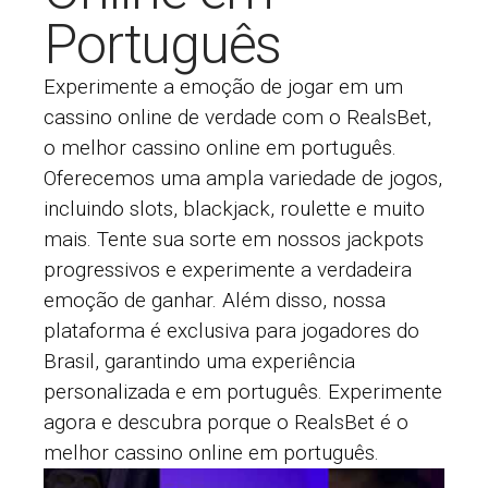
Português
Experimente a emoção de jogar em um
cassino online de verdade com o RealsBet,
o melhor cassino online em português.
Oferecemos uma ampla variedade de jogos,
incluindo slots, blackjack, roulette e muito
mais. Tente sua sorte em nossos jackpots
progressivos e experimente a verdadeira
emoção de ganhar. Além disso, nossa
plataforma é exclusiva para jogadores do
Brasil, garantindo uma experiência
personalizada e em português. Experimente
agora e descubra porque o RealsBet é o
melhor cassino online em português.