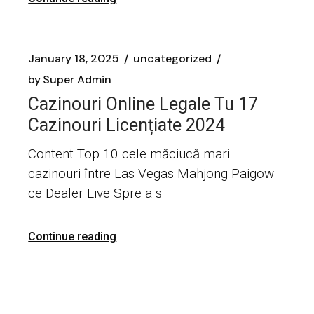
January 18, 2025
uncategorized
by
Super Admin
Cazinouri Online Legale Tu 17
Cazinouri Licențiate 2024
Content Top 10 cele măciucă mari
cazinouri între Las Vegas Mahjong Paigow
ce Dealer Live Spre a s
Continue reading