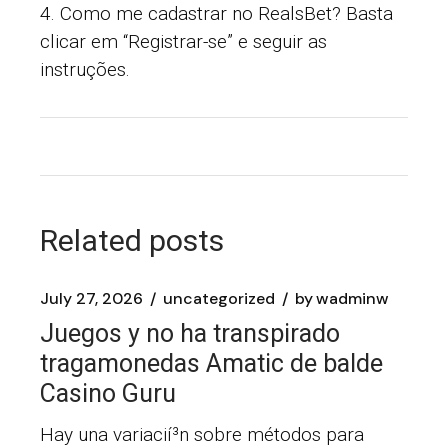
4. Como me cadastrar no RealsBet? Basta
clicar em “Registrar-se” e seguir as
instruções.
Related posts
July 27, 2026
uncategorized
by
wadminw
Juegos y no ha transpirado
tragamonedas Amatic de balde
Casino Guru
Hay una variacií³n sobre métodos para