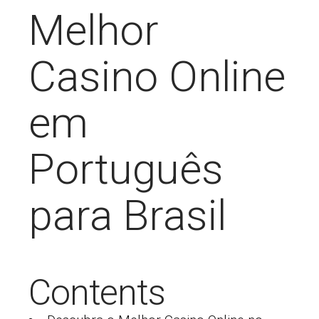
Melhor
Casino Online
em
Português
para Brasil
Contents