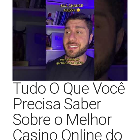
Tudo O Que Você
Precisa Saber
Sobre o Melhor
Casino Online do