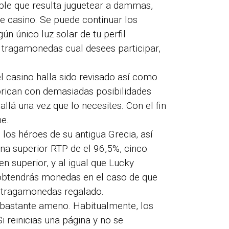
ple que resulta juguetear a dammas,
 de casino. Se puede continuar los
ún único luz solar de tu perfil
 tragamonedas cual desees participar,
l casino halla sido revisado así­ como
brican con demasiadas posibilidades
llá una vez que lo necesites. Con el fin
e.
los héroes de su antigua Grecia, así
na superior RTP de el 96,5%, cinco
en superior, y al igual que Lucky
, obtendrás monedas en el caso de que
 tragamonedas regalado.
s bastante ameno. Habitualmente, los
 reinicias una página y no se