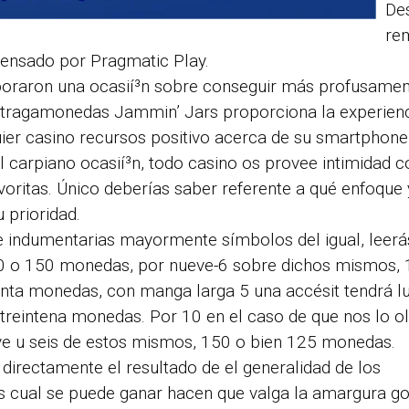
De
re
ensado por Pragmatic Play.
boraron una ocasií³n sobre conseguir más profusament
 tragamonedas Jammin’ Jars proporciona la experien
lquier casino recursos positivo acerca de su smartphon
el carpiano ocasií³n, todo casino os provee intimidad co
ritas. Único deberías saber referente a qué enfoque y
 prioridad.
nce indumentarias mayormente símbolos del igual, leer
50 o 150 monedas, por nueve-6 sobre dichos mismos,
enta monedas, con manga larga 5 una accésit tendrá l
 treintena monedas. Por 10 en el caso de que nos lo o
e u seis de estos mismos, 150 o bien 125 monedas.
 directamente el resultado de el generalidad de los
 cual se puede ganar hacen que valga la amargura go