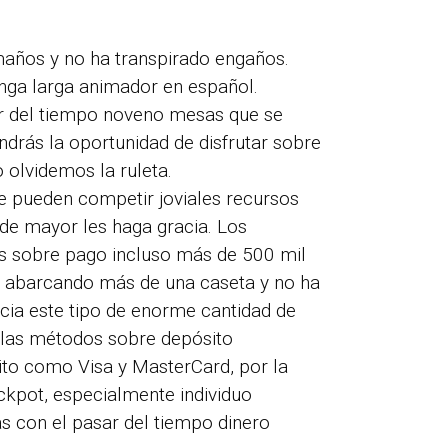
maños y no ha transpirado engaños.
anga larga animador en español.
ar del tiempo noveno mesas que se
ndrás la oportunidad de disfrutar sobre
 olvidemos la ruleta.
de pueden competir joviales recursos
 de mayor les haga gracia. Los
s sobre pago incluso más de 500 mil
, abarcando más de una caseta y no ha
cia este tipo de enorme cantidad de
 las métodos sobre depósito
ito como Visa y MasterCard, por la
ackpot, especialmente individuo
s con el pasar del tiempo dinero