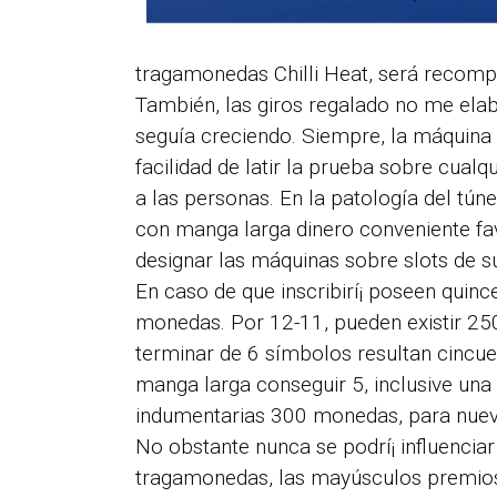
tragamonedas Chilli Heat, será recomp
También, las giros regalado no me ela
seguía creciendo. Siempre, la máquina
facilidad de latir la prueba sobre cua
a las personas. En la patologí­a del tún
con manga larga dinero conveniente favo
designar las máquinas sobre slots de su
En caso de que inscribirí¡ poseen qui
monedas. Por 12-11, pueden existir 2
terminar de 6 símbolos resultan cincu
manga larga conseguir 5, inclusive una
indumentarias 300 monedas, para nuev
No obstante nunca se podrí¡ influenciar
tragamonedas, las mayúsculos premios