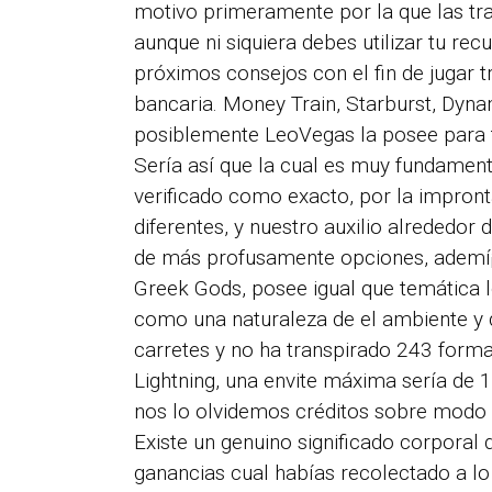
motivo primeramente por la que las tr
aunque ni siquiera debes utilizar tu rec
próximos consejos con el fin de jugar tr
bancaria. Money Train, Starburst, Dyna
posiblemente LeoVegas la posee para t
Serí­a así que la cual es muy fundament
verificado como exacto, por la impront
diferentes, y nuestro auxilio alrededor
de más profusamente opciones, ademí¡s
Greek Gods, posee igual que temática l
como una naturaleza de el ambiente y 
carretes y no ha transpirado 243 formas 
Lightning, una envite máxima serí­a de
nos lo olvidemos créditos sobre modo
Existe un genuino significado corporal
ganancias cual habías recolectado a lo