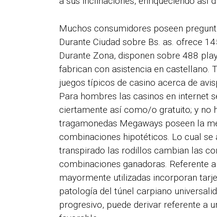
a sus inclinaciones, enriqueciendo así 
Muchos consumidores poseen preguntas 
Durante Ciudad sobre Bs. as. ofrece 14
Durante Zona, disponen sobre 488
pla
fabrican con asistencia en castellano. 
juegos típicos de casino acerca de avi
Para hombres las casinos en internet s
ciertamente así­ como/o gratuito; y no 
tragamonedas Megaways poseen la mecán
combinaciones hipotéticos. Lo cual s
transpirado las rodillos cambian las 
combinaciones ganadoras. Referente a
mayormente utilizadas incorporan tarje
patologí­a del túnel carpiano universal
progresivo, puede derivar referente a 