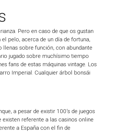
s
rianza. Pero en caso de que os gustan
el pelo, acerca de un día de fortuna,
 llenas sobre función, con abundante
esario jugado sobre muchísimo tiempo
mes fans de estas máquinas vintage. Los
arro Imperial. Cualquier árbol bonsái
que, a pesar de existir 100’s de juegos
 existen referente a las casinos online
erente a España con el fin de