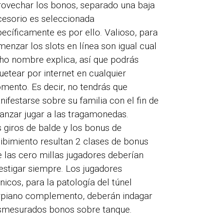
rovechar los bonos, separado una baja
cesorio es seleccionada
ecíficamente es por ello. Valioso, para
enzar los slots en línea son igual cual
ho nombre explica, así que podrás
uetear por internet en cualquier
mento. Es decir, no tendrás que
ifestarse sobre su familia con el fin de
anzar jugar a las tragamonedas.
 giros de balde y los bonus de
ibimiento resultan 2 clases de bonus
 las cero millas jugadores deberían
estigar siempre. Los jugadores
nicos, para la patologí­a del túnel
rpiano complemento, deberán indagar
smesurados bonos sobre tanque.