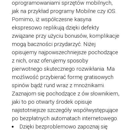
oprogramowaniami sprzętów mobilnych,
jak na przykład programy Mobilne czy iOS.
Pomimo, iż współczesne kasyna
ekspresowo replikują dzięki defekty
związane przy użyciu bonusów, komplikacje
mogą baczności przydarzyć. Niżej
opisujemy najpowszechniejsze pochodzące
z nich, oraz oferujemy sposoby
pierwotnego skutecznego rozwikłania. Ma
możliwość przybierać formę gratisowych
spinów bądź rund wraz z mnożnikami.
Zaznajom się pochodzące z ów słownikiem,
jaki to po otwarty środek opisuje
najistotniejsze szczegóły współwystępujące
po bezpłatnych automatach internetowego.
Dzięki bezproblemowo zapoznaj się