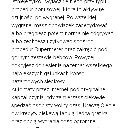
Istnieje tylko i wyłącznie nieco przy typu
procedur bonusowej, która to aktywuje
czujności po wygranej. Po wszelkiej
wygranej masz obowiązek zadecydować
albo pragniesz potem normalnie odgrywać,
albo zechcesz użytkować spośród
procedur Supermeter oraz zakręcić pod
górnym zestawie bębnów. Powyżej
odkryjesz doniesienia na temat wszelkiego
największych gatunkach konsol
hazardowych sieciowy.
Automaty przez internet pod oryginalne
kapitał czynią, hdy zamierzasz ciekawie
spędzać osobisty wolny czas. Uraczą Ciebie
ów kredyty ciekawą fabułą, ładną grafiką
oraz opcją wygrania dość ogromnej