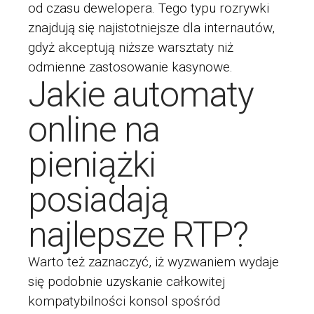
od czasu dewelopera.
Tego typu rozrywki
znajdują się najistotniejsze dla internautów,
gdyż akceptują niższe warsztaty niż
odmienne zastosowanie kasynowe.
Jakie automaty
online na
pieniążki
posiadają
najlepsze RTP?
Warto też zaznaczyć, iż wyzwaniem wydaje
się podobnie uzyskanie całkowitej
kompatybilności konsol spośród