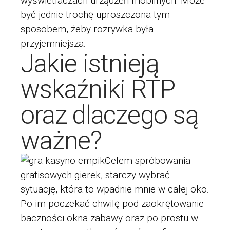
wyświetlaczach urządzeń mobilnych. Może
być jednie trochę uproszczona tym
sposobem, żeby rozrywka była
przyjemniejsza.
Jakie istnieją
wskaźniki RTP
oraz dlaczego są
ważne?
Celem spróbowania
gratisowych gierek, starczy wybrać
sytuację, która to wpadnie mnie w całej oko.
Po im poczekać chwilę pod zaokrętowanie
baczności okna zabawy oraz po prostu w