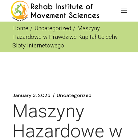
Skip
to
the
content
Home
Uncategorized
Maszyny
Hazardowe w Prawdziwe Kapitał Uciechy
Sloty Internetowego
January 3, 2025
Uncategorized
Maszyny
Hazardowe w