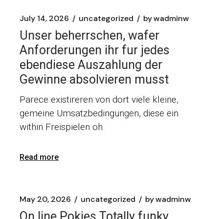
July 14, 2026
uncategorized
by
wadminw
Unser beherrschen, wafer
Anforderungen ihr fur jedes
ebendiese Auszahlung der
Gewinne absolvieren musst
Parece existireren von dort viele kleine,
gemeine Umsatzbedingungen, diese ein
within Freispielen oh
Read more
May 20, 2026
uncategorized
by
wadminw
On line Pokies Totally funky