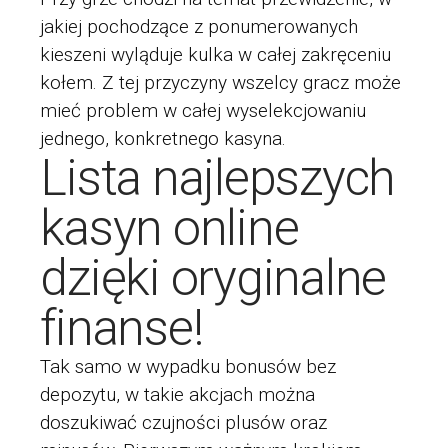
jakiej pochodzące z ponumerowanych
kieszeni wyląduje kulka w całej zakręceniu
kołem. Z tej przyczyny wszelcy gracz może
mieć problem w całej wyselekcjowaniu
jednego, konkretnego kasyna.
Lista najlepszych
kasyn online
dzięki oryginalne
finanse!
Tak samo w wypadku bonusów bez
depozytu, w takie akcjach można
doszukiwać czujności plusów oraz