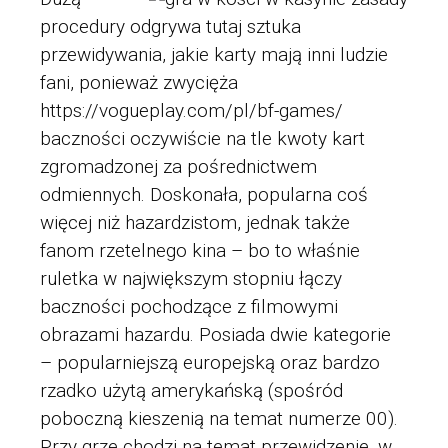
procedury odgrywa tutaj sztuka
przewidywania, jakie karty mają inni ludzie
fani, ponieważ zwycięża
https://vogueplay.com/pl/bf-games/
baczności oczywiście na tle kwoty kart
zgromadzonej za pośrednictwem
odmiennych. Doskonała, popularna coś
więcej niż hazardzistom, jednak także
fanom rzetelnego kina – bo to właśnie
ruletka w największym stopniu łączy
baczności pochodzące z filmowymi
obrazami hazardu. Posiada dwie kategorie
– popularniejszą europejską oraz bardzo
rzadko użytą amerykańską (spośród
poboczną kieszenią na temat numerze 00).
Przy grze chodzi na temat przewidzenie, w