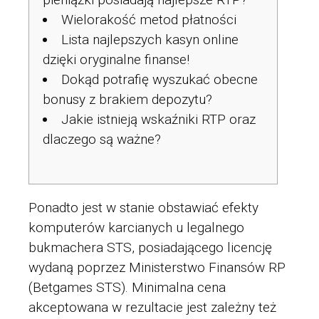
Wielorakość metod płatności
Lista najlepszych kasyn online
dzięki oryginalne finanse!
Dokąd potrafię wyszukać obecne
bonusy z brakiem depozytu?
Jakie istnieją wskaźniki RTP oraz
dlaczego są ważne?
Ponadto jest w stanie obstawiać efekty
komputerów karcianych u legalnego
bukmachera STS, posiadającego licencję
wydaną poprzez Ministerstwo Finansów RP
(Betgames STS). Minimalna cena
akceptowana w rezultacie jest zależny też