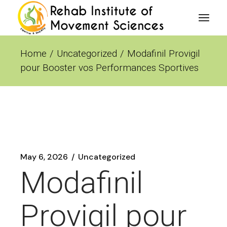
Skip
to
the
content
Home
Uncategorized
Modafinil Provigil
pour Booster vos Performances Sportives
May 6, 2026
Uncategorized
Modafinil
Provigil pour