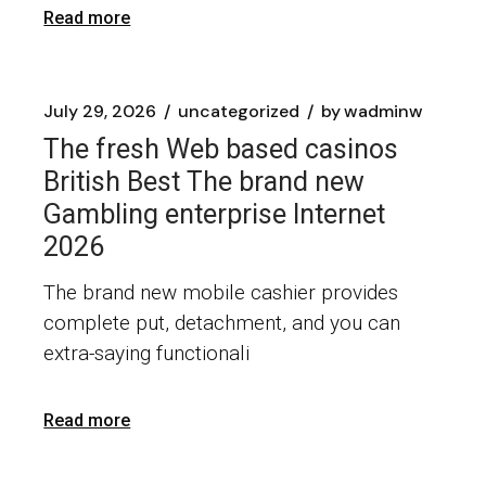
Read more
July 29, 2026
uncategorized
by
wadminw
The fresh Web based casinos
British Best The brand new
Gambling enterprise Internet
2026
The brand new mobile cashier provides
complete put, detachment, and you can
extra-saying functionali
Read more