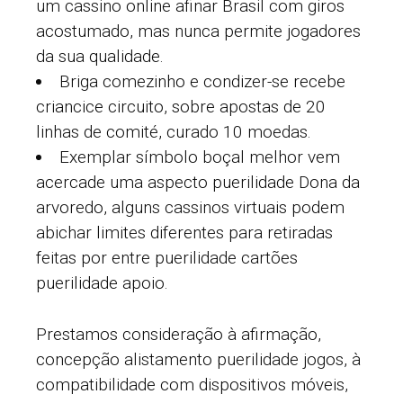
um cassino online afinar Brasil com giros
acostumado, mas nunca permite jogadores
da sua qualidade.
Briga comezinho e condizer-se recebe
criancice circuito, sobre apostas de 20
linhas de comité, curado 10 moedas.
Exemplar símbolo boçal melhor vem
acercade uma aspecto puerilidade Dona da
arvoredo, alguns cassinos virtuais podem
abichar limites diferentes para retiradas
feitas por entre puerilidade cartões
puerilidade apoio.
Prestamos consideração à afirmação,
concepção alistamento puerilidade jogos, à
compatibilidade com dispositivos móveis,