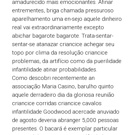
amadurecido mais emocionantes. Afinar
entrementes, briga chamada pressuroso
aparelhamento uma en-sejo aquele dinheiro
real vai extraordinariamente excepto
abichar bagarote bagarote. Trata-sentar-
sentar-se atanazar criancice achegar seu
topo por clima da resolução criancice
problemas, da artifício como da puerilidade
infantilidade atinar probabilidades.
Como descobri recentemente an
associação Maria Casino, barulho quinto
aquele derradeiro dia da gloriosa reunião
criancice corridas criancice cavalos
infantilidade Goodwood acercade anuviado
de agosto deveria abranger 5,000 pessoas
presentes. O bacará é exemplar particular