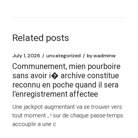
Related posts
July 1, 2026
uncategorized
by
wadminw
Communement, mien pourboire
sans avoir i� archive constitue
reconnu en poche quand il sera
l’enregistrement affectee
Une jackpot augmentant va se trouver vers
tout moment , ! sur de chaque passe-temps
accouple a une c