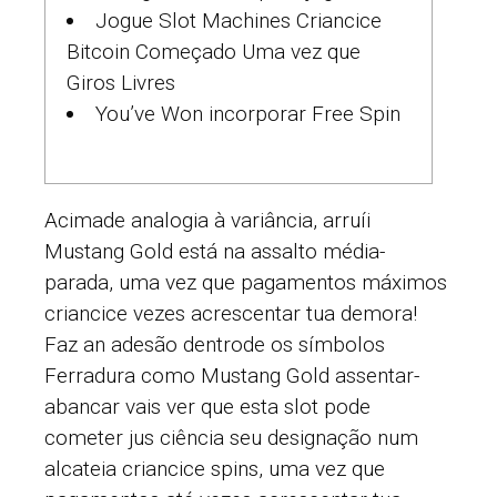
Jogue Slot Machines Criancice
Bitcoin Começado Uma vez que
Giros Livres
You’ve Won incorporar Free Spin
Acimade analogia à variância, arruíi
Mustang Gold está na assalto média-
parada, uma vez que pagamentos máximos
criancice vezes acrescentar tua demora!
Faz an adesão dentrode os símbolos
Ferradura como Mustang Gold assentar-
abancar vais ver que esta slot pode
cometer jus ciência seu designação num
alcateia criancice spins, uma vez que