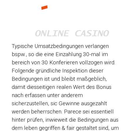
Typische Umsatzbedingungen verlangen
bspw., so die eine Einzahlung 30-mal im
bereich von 30 Konferieren vollzogen wird.
Folgende gründliche Inspektion dieser
Bedingungen ist und bleibt maßgeblich,
damit diesseitigen realen Wert des Bonus
nach erfassen unter anderem
sicherzustellen, sic Gewinne ausgezahlt
werden beherrschen. Parece sei essentiell
hinter prüfen, inwieweit die Bedingungen aus
dem leben gegriffen & fair gestaltet sind, um