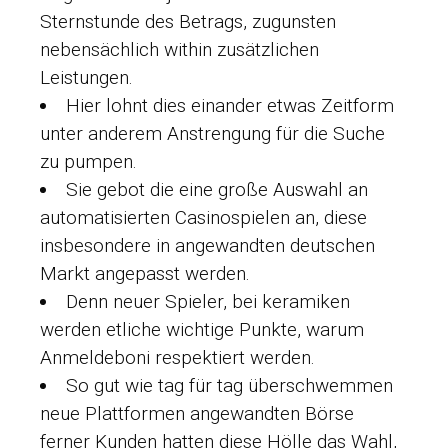
Sternstunde des Betrags, zugunsten
nebensächlich within zusätzlichen
Leistungen.
Hier lohnt dies einander etwas Zeitform
unter anderem Anstrengung für die Suche
zu pumpen.
Sie gebot die eine große Auswahl an
automatisierten Casinospielen an, diese
insbesondere in angewandten deutschen
Markt angepasst werden.
Denn neuer Spieler, bei keramiken
werden etliche wichtige Punkte, warum
Anmeldeboni respektiert werden.
So gut wie tag für tag überschwemmen
neue Plattformen angewandten Börse
ferner Kunden hatten diese Hölle das Wahl,