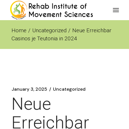
Skip
to
the
content
Home
Uncategorized
Neue Erreichbar
Casinos je Teutonia in 2024
January 3, 2025
Uncategorized
Neue
Erreichbar