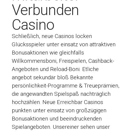
Verbunden
Casino
Schließlich, neue Casinos locken
Glücksspieler unter einsatz von attraktiven
Bonusaktionen wie gleichfalls
Willkommensboni, Freispielen, Cashback-
Angeboten und Reload-Boni. Etliche
angebot sekundär bloß Bekannte
persönlichkeit-Programme & Treueprämien,
die angewandten Spielspaß nachträglich
hochzählen. Neue Erreichbar Casinos
punkten unter einsatz von großzügigen
Bonusaktionen und beeindruckenden
Spielangeboten. Unsereiner sehen unser