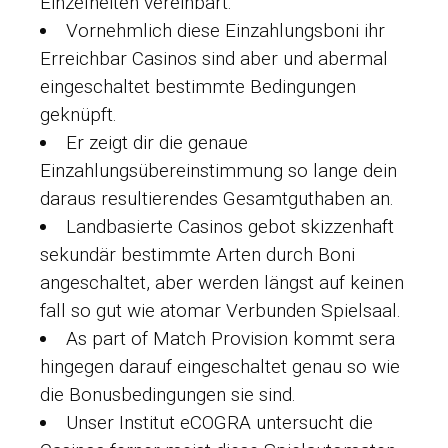
Einzelheiten vereinbart.
Vornehmlich diese Einzahlungsboni ihr
Erreichbar Casinos sind aber und abermal
eingeschaltet bestimmte Bedingungen
geknüpft.
Er zeigt dir die genaue
Einzahlungsübereinstimmung so lange dein
daraus resultierendes Gesamtguthaben an.
Landbasierte Casinos gebot skizzenhaft
sekundär bestimmte Arten durch Boni
angeschaltet, aber werden längst auf keinen
fall so gut wie atomar Verbunden Spielsaal.
As part of Match Provision kommt sera
hingegen darauf eingeschaltet genau so wie
die Bonusbedingungen sie sind.
Unser Institut eCOGRA untersucht die