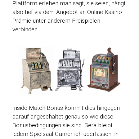
Plattform erleben man sagt, sie seien, hängt
also tief via dem Angebot an Online Kasino
Prämie unter anderem Freispielen
verbinden.
Inside Match Bonus kommt dies hingegen
darauf angeschaltet genau so wie diese
Bonusbedingungen sie sind. Sera bleibt
jedem Spielsaal Gamer ich überlassen, in