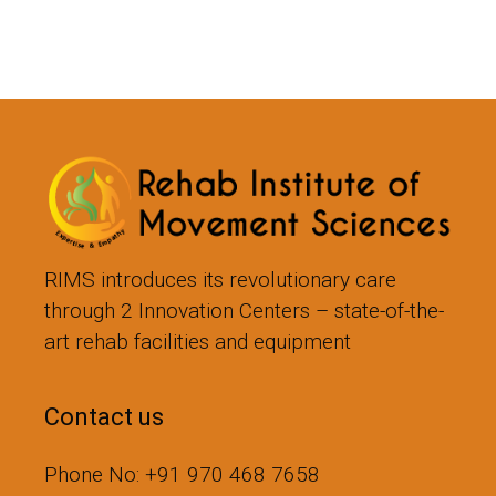
RIMS introduces its revolutionary care
through 2 Innovation Centers – state-of-the-
art rehab facilities and equipment
Contact us
Phone No: +91 970 468 7658