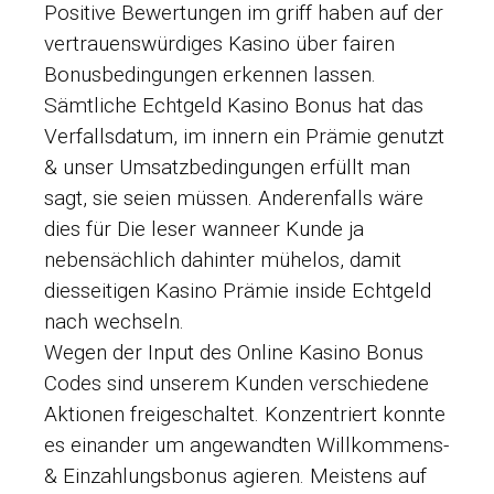
Positive Bewertungen im griff haben auf der
vertrauenswürdiges Kasino über fairen
Bonusbedingungen erkennen lassen.
Sämtliche Echtgeld Kasino Bonus hat das
Verfallsdatum, im innern ein Prämie genutzt
& unser Umsatzbedingungen erfüllt man
sagt, sie seien müssen. Anderenfalls wäre
dies für Die leser wanneer Kunde ja
nebensächlich dahinter mühelos, damit
diesseitigen Kasino Prämie inside Echtgeld
nach wechseln.
Wegen der Input des Online Kasino Bonus
Codes sind unserem Kunden verschiedene
Aktionen freigeschaltet. Konzentriert konnte
es einander um angewandten Willkommens-
& Einzahlungsbonus agieren. Meistens auf