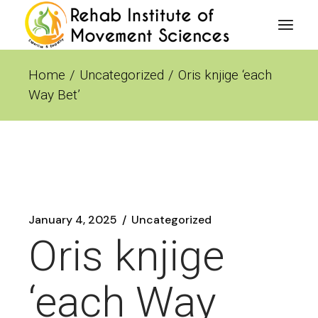
Skip
to
the
content
Home
Uncategorized
Oris knjige ‘each
Way Bet’
January 4, 2025
Uncategorized
Oris knjige
‘each Way