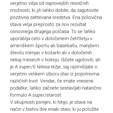
verjetno višja od najnovejših resničnih
možnosti, ki jih lahko dobite, da zagotovite
pozitivna zahtevana sredstva. Ena polovična
stava velja preprosto za nov rezultat
osnovnega drugega polčasa. To se lahko
uporablja celo v določenem četrtletju v
ameriškem športu ali baseballu, manjšem
številu menjav v košarki ali v določenih
nekaj mesecih v hokeju. Iščete ugotoviti, ali
je A super/E telesa težje, saj razmišljate o
verjetno velikem izboru stav iz popolnoma
različnih kvot. Vendar, če imate vnesene
podatke, lahko začnete sestavljati natančno
formulo A super/starost.
V skupnosti ponijev, ki hitijo, je stava na
način v bistvu dve enaki stavi, ki ju položite