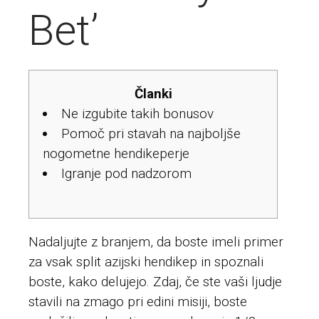
Bet’
Članki
Ne izgubite takih bonusov
Pomoč pri stavah na najboljše
nogometne hendikeperje
Igranje pod nadzorom
Nadaljujte z branjem, da boste imeli primer
za vsak split azijski hendikep in spoznali
boste, kako delujejo. Zdaj, če ste vaši ljudje
stavili na zmago pri edini misiji, boste