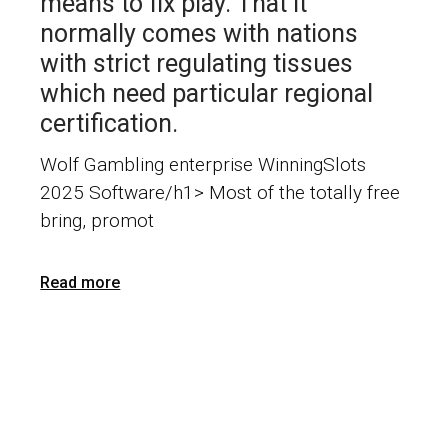
means to fix play. That it
normally comes with nations
with strict regulating tissues
which need particular regional
certification.
‎‎Wolf Gambling enterprise WinningSlots
2025 Software/h1> Most of the totally free
bring, promot
Read more