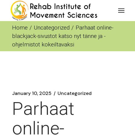
Skip
to
the
content
Home
Uncategorized
Parhaat online-
blackjack-sivustot katso nyt tänne ja -
ohjelmistot kokeiltavaksi
January 10, 2025
Uncategorized
Parhaat
online-