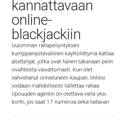
kannattavaan
online-
blackjackiin
Uusimman rahapeliyrityksen
kumppaniystävällinen käyttöliittymä kattaa
aloittelijat, jotka ovat hänen takanaan pelin
vivahteista vaivattomasti. Kun olet
vahvistanut onnistuneen kaupan, tilillesi
voidaan mahdollisesti tallettaa rahaa.
Upouuden agentin on otettava vielä yksi
kortti, jos saat 17 numeroa sekä taitavan.