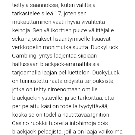
tiettyjä säännöksiä, kuten välittäjä
tarkastelee sileä 17, joten sen
mukauttaminen vaatii hyviä vivahteita
keinoja. Sen välikorttien puute välittäjälle
sekä rajoitukset lisääntymiselle lisäävät
verkkopelin monimutkaisuutta. DuckyLuck
Gambling -yritys laajentaa siipiään
hallussaan blackjack-ammattilaisia ​​
tarjoamalla laajan peliluettelon.
DuckyLuck
on tunnustettu räätälöidyistä tarjouksista,
jotka on tehty nimenomaan omille
blackjackin ystäville, ja se tarkoittaa, että
per pelattu käsi on todella tyydyttävää,
koska se on todella nautittavaa.Ignition
Casino ruokkii tuoreita intohimoja pois
blackjack-pelaajista, joilla on laaja valikoima