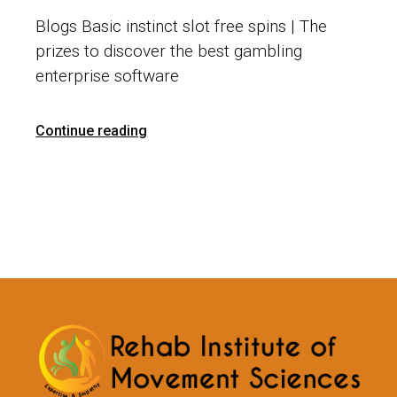
Blogs Basic instinct slot free spins | The
prizes to discover the best gambling
enterprise software
Continue reading