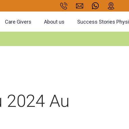
Care Givers
About us
Success Stories Phys
eu 2024 Au