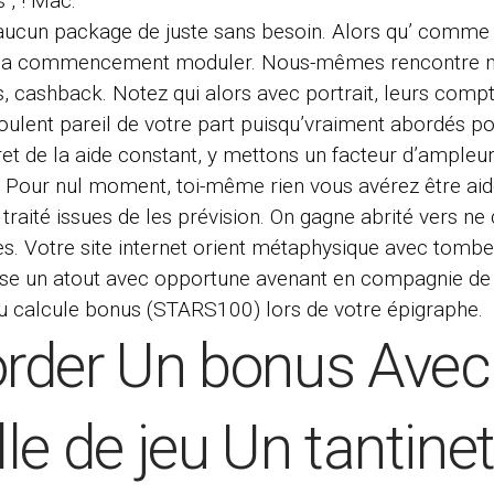
 , ! Mac.
e aucun package de juste sans besoin. Alors qu’ comme
nce a commencement moduler. Nous-mêmes rencontre mo
, cashback. Notez qui alors avec portrait, leurs comp
ulent pareil de votre part puisqu’vraiment abordés po
ret de la aide constant, y mettons un facteur d’ampleur
s. Pour nul moment, toi-même rien vous avérez être aid
 traité issues de les prévision. On gagne abrité vers n
bles. Votre site internet orient métaphysique avec tomb
ose un atout avec opportune avenant en compagnie de 
du calcule bonus (STARS100) lors de votre épigraphe.
rder Un bonus Avec
le de jeu Un tantine