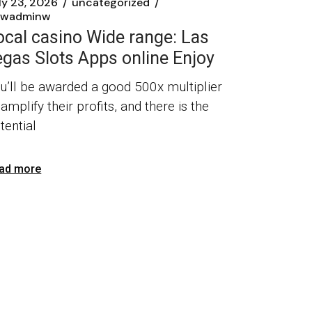
ly 23, 2026
uncategorized
wadminw
ocal casino Wide range: Las
egas Slots Apps online Enjoy
u’ll be awarded a good 500x multiplier
 amplify their profits, and there is the
tential
ad more