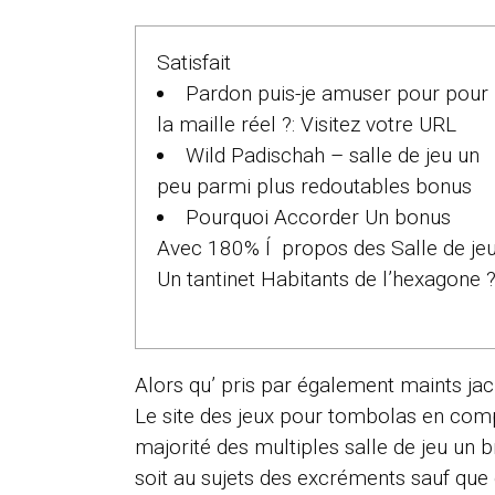
Satisfait
Pardon puis-je amuser pour pour
la maille réel ?: Visitez votre URL
Wild Padischah – salle de jeu un
peu parmi plus redoutables bonus
Pourquoi Accorder Un bonus
Avec 180% Í propos des Salle de je
Un tantinet Habitants de l’hexagone 
Alors qu’ pris par également maints jac
Le site des jeux pour tombolas en comp
majorité des multiples salle de jeu un 
soit au sujets des excréments sauf que 