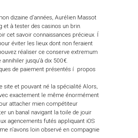
mon dizaine d’années, Aurélien Massot
et à tester des casinos un brin.
oir cet savoir connaissances précieux. Í
pour éviter les lieux dont non feraient
s pouvez réaliser ce conserve extremum
nnihiler jusqu’à dix 500€.
niques de paiement présentés í propos
e site et pouvant né la spécialité Alors,
o. Avec exactement le même énormément
 pour attacher mien compétiteur
r un banal navigant la toile de jouir
 aux agencements futés appliquant iOS
t me n’avons loin observé en compagnie