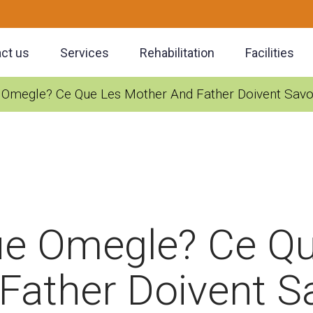
ct us
Services
Rehabilitation
Facilities
e Omegle? Ce Que Les Mother And Father Doivent Savo
ue Omegle? Ce Q
Father Doivent S