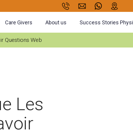
Care Givers
About us
Success Stories Phys
ir Questions Web
ue Les
avoir