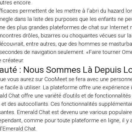
utres encore.
icaces permettent de les mettre à l’abri du hazard lors
egle dans la liste des purposes que les enfants ne peuv
ne des plus grandes plateformes de chat sur Internet n’
ncontres drôles, bizarres ou choquantes vécues sur la
t découvrait, entre autres, que des hommes se mastur
 secondes de navigation seulement. «Faire tourner Omeg
 créateur.
uté : Nous Sommes Là Depuis L
que vous aurez sur CooMeet se fera avec une personne
 facile à utiliser. La plateforme offre une expérience i
ald Chat offre une variété d’outils et de fonctionnalit
 et des autocollants. Ces fonctionnalités supplémentai
tes. Emerald Chat est devenu une various populaire à 
ependant, comme pour toute plateforme en ligne, il y 
 d’Emerald Chat.