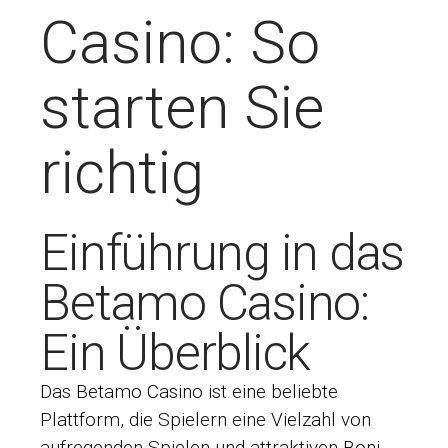
Casino: So
starten Sie
richtig
Einführung in das
Betamo Casino:
Ein Überblick
Das Betamo Casino ist eine beliebte
Plattform, die Spielern eine Vielzahl von
aufregenden Spielen und attraktiven Boni