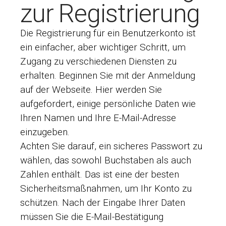
zur Registrierung
Die Registrierung für ein Benutzerkonto ist
ein einfacher, aber wichtiger Schritt, um
Zugang zu verschiedenen Diensten zu
erhalten. Beginnen Sie mit der Anmeldung
auf der Webseite. Hier werden Sie
aufgefordert, einige persönliche Daten wie
Ihren Namen und Ihre E-Mail-Adresse
einzugeben.
Achten Sie darauf, ein sicheres Passwort zu
wählen, das sowohl Buchstaben als auch
Zahlen enthält. Das ist eine der besten
Sicherheitsmaßnahmen, um Ihr Konto zu
schützen. Nach der Eingabe Ihrer Daten
müssen Sie die E-Mail-Bestätigung