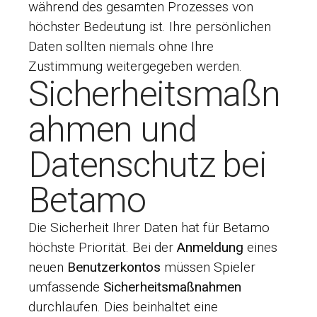
während des gesamten Prozesses von
höchster Bedeutung ist. Ihre persönlichen
Daten sollten niemals ohne Ihre
Zustimmung weitergegeben werden.
Sicherheitsmaßn
ahmen und
Datenschutz bei
Betamo
Die Sicherheit Ihrer Daten hat für Betamo
höchste Priorität. Bei der
Anmeldung
eines
neuen
Benutzerkontos
müssen Spieler
umfassende
Sicherheitsmaßnahmen
durchlaufen. Dies beinhaltet eine