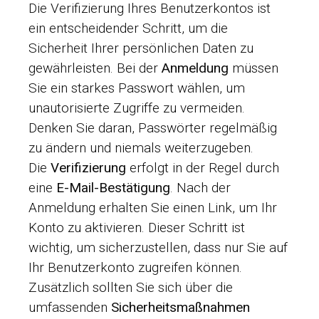
Die Verifizierung Ihres Benutzerkontos ist
ein entscheidender Schritt, um die
Sicherheit Ihrer persönlichen Daten zu
gewährleisten. Bei der
Anmeldung
müssen
Sie ein starkes Passwort wählen, um
unautorisierte Zugriffe zu vermeiden.
Denken Sie daran, Passwörter regelmäßig
zu ändern und niemals weiterzugeben.
Die
Verifizierung
erfolgt in der Regel durch
eine
E-Mail-Bestätigung
. Nach der
Anmeldung erhalten Sie einen Link, um Ihr
Konto zu aktivieren. Dieser Schritt ist
wichtig, um sicherzustellen, dass nur Sie auf
Ihr Benutzerkonto zugreifen können.
Zusätzlich sollten Sie sich über die
umfassenden
Sicherheitsmaßnahmen