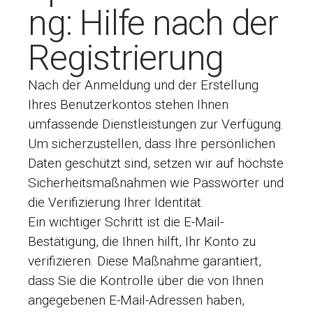
ng: Hilfe nach der
Registrierung
Nach der Anmeldung und der Erstellung
Ihres Benutzerkontos stehen Ihnen
umfassende Dienstleistungen zur Verfügung.
Um sicherzustellen, dass Ihre persönlichen
Daten geschützt sind, setzen wir auf höchste
Sicherheitsmaßnahmen wie Passwörter und
die Verifizierung Ihrer Identität.
Ein wichtiger Schritt ist die E-Mail-
Bestätigung, die Ihnen hilft, Ihr Konto zu
verifizieren. Diese Maßnahme garantiert,
dass Sie die Kontrolle über die von Ihnen
angegebenen E-Mail-Adressen haben,