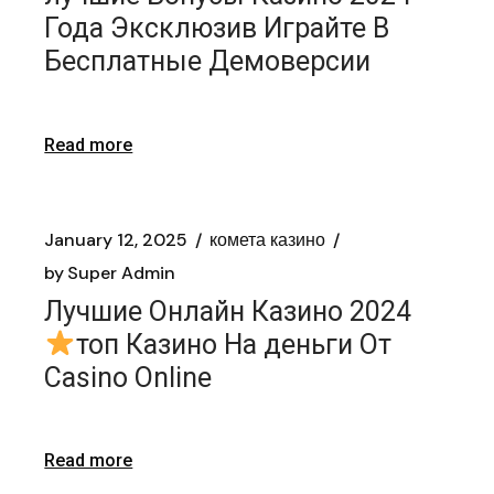
Года Эксклюзив Играйте В
Бесплатные Демоверсии
Read more
January 12, 2025
комета казино
by
Super Admin
Лучшие Онлайн Казино 2024
топ Казино На деньги От
Casino Online
Read more