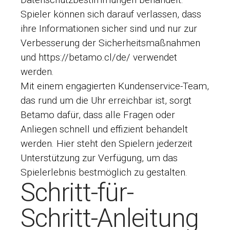
Spieler können sich darauf verlassen, dass
ihre Informationen sicher sind und nur zur
Verbesserung der Sicherheitsmaßnahmen
und
https://betamo.cl/de/
verwendet
werden.
Mit einem engagierten Kundenservice-Team,
das rund um die Uhr erreichbar ist, sorgt
Betamo dafür, dass alle Fragen oder
Anliegen schnell und effizient behandelt
werden. Hier steht den Spielern jederzeit
Unterstützung zur Verfügung, um das
Spielerlebnis bestmöglich zu gestalten.
Schritt-für-
Schritt-Anleitung