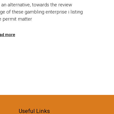
 an alternative, towards the review
ge of these gambling enterprise i listing
e permit matter
ad more
Useful Links