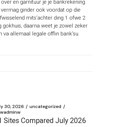
over en garnituur je je bankrekening.
e vermag ginder ook voordat op die
fwisselend mits’achter ding 1 ofwe 2
ng gokhuis, daarna weet je zowel zeker
 va allemaal legale offlin bank’su.
ly 30, 2026
uncategorized
wadminw
1 Sites Compared July 2026