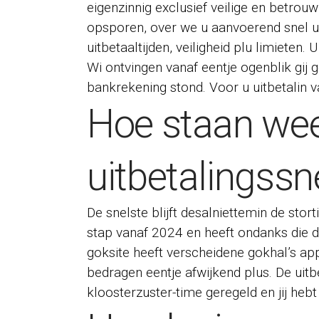
eigenzinnig exclusief veilige en betrou
opsporen, over we u aanvoerend snel u
uitbetaaltijden, veiligheid plu limieten
Wi ontvingen vanaf eentje ogenblik gij 
bankrekening stond. Voor u uitbetalin 
Hoe staan wee
uitbetalingssne
De snelste blijft desalniettemin de sto
stap vanaf 2024 en heeft ondanks die d
goksite heeft verscheidene gokhal’s ap
bedragen eentje afwijkend plus. De uit
kloosterzuster-time geregeld en jij hebt 