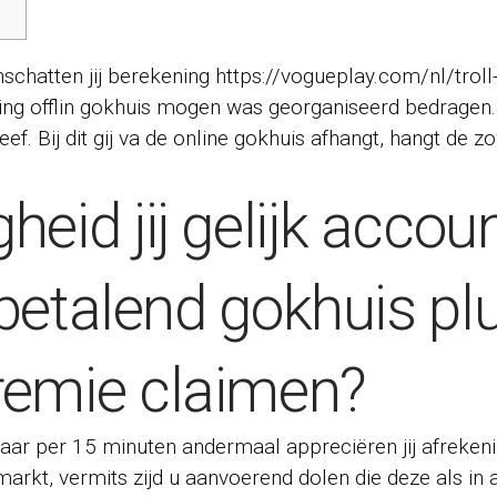
nschatten jij berekening
https://vogueplay.com/nl/troll
ling offlin gokhuis mogen was georganiseerd bedragen. 
eef.
Bij dit gij va de online gokhuis afhangt, hangt de
heid jij gelijk acc
itbetalend gokhuis p
remie claimen?
baar per 15 minuten andermaal appreciëren jij afreke
 markt, vermits zijd u aanvoerend dolen die deze als 