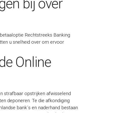
en bij over
u betaaloptie Rechtstreeks Banking
ten u snelheid over om ervoor
de Online
n strafbaar opstrijken afwisselend
ten deponeren. Te die afkondiging
tenlandse bank´s en naderhand bestaan