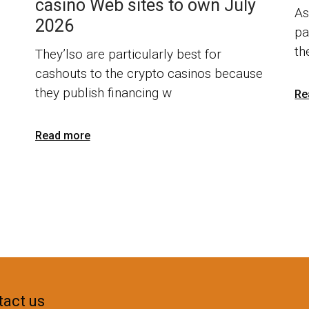
casino Web sites to own July
As
2026
pa
th
They’lso are particularly best for
cashouts to the crypto casinos because
they publish financing w
Re
Read more
act us