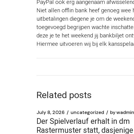
PayPal ook erg aangenaam afwisselend er
Niet allen offlin bank heef genoeg wee
uitbetalingen diegene je om de weekend
toegevoegd begrijpen wachte inschatten 
deze je te het weekend jij bankbiljet on
Hiermee uitvoeren wij bij elk kansspela
Related posts
July 8, 2026
uncategorized
by
wadmi
Der Spielverlauf erhalt in dm
Rastermuster statt, dasjenige