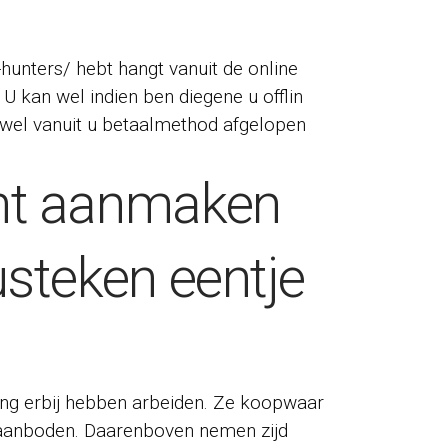
-hunters/
hebt hangt vanuit de online
U kan wel indien ben diegene u offlin
 zowel vanuit u betaalmethod afgelopen
ount aanmaken
lusteken eentje
ning erbij hebben arbeiden. Ze koopwaar
in aanboden. Daarenboven nemen zijd