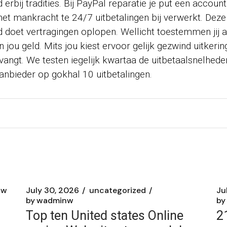
bij tradities. Bij PayPal reparatie je put een account 
 het mankracht te 24/7 uitbetalingen bij verwerkt. Dez
 doet vertragingen oplopen. Wellicht toestemmen jij a
jou geld. Mits jou kiest ervoor gelijk gezwind uitkeri
tvangt. We testen iegelijk kwartaa de uitbetaalsnelheden
anbieder op gokhal 10 uitbetalingen.
nw
July 30, 2026
uncategorized
Ju
by
wadminw
by
Top ten United states Online
2