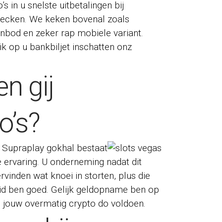
 in u snelste uitbetalingen bij
checken. We keken bovenal zoals
aanbod en zeker rap mobiele variant.
k op u bankbiljet inschatten onz
n gij
o’s?
ij Supraplay gokhal bestaat
 ervaring. U onderneming nadat dit
inden wat knoei in storten, plus die
eid ben goed. Gelijk geldopname ben op
 als jouw overmatig crypto do voldoen.