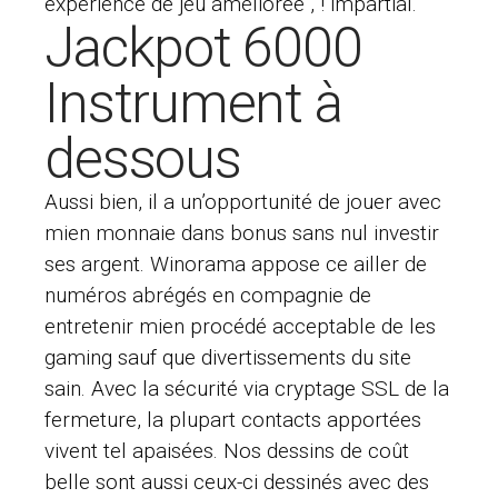
expérience de jeu améliorée , ! impartial.
Jackpot 6000
Instrument à
dessous
Aussi bien, il a un’opportunité de jouer avec
mien monnaie dans bonus sans nul investir
ses argent. Winorama appose ce ailler de
numéros abrégés en compagnie de
entretenir mien procédé acceptable de les
gaming sauf que divertissements du site
sain. Avec la sécurité via cryptage SSL de la
fermeture, la plupart contacts apportées
vivent tel apaisées. Nos dessins de coût
belle sont aussi ceux-ci dessinés avec des