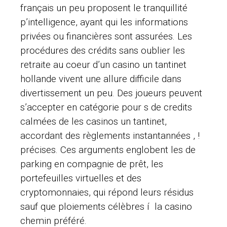
français un peu proposent le tranquillité
p’intelligence, ayant qui les informations
privées ou financières sont assurées. Les
procédures des crédits sans oublier les
retraite au coeur d’un casino un tantinet
hollande vivent une allure difficile dans
divertissement un peu. Des joueurs peuvent
s’accepter en catégorie pour s de credits
calmées de les casinos un tantinet,
accordant des règlements instantannées , !
précises. Ces arguments englobent les de
parking en compagnie de prêt, les
portefeuilles virtuelles et des
cryptomonnaies, qui répond leurs résidus
sauf que ploiements célèbres í la casino
chemin préféré.