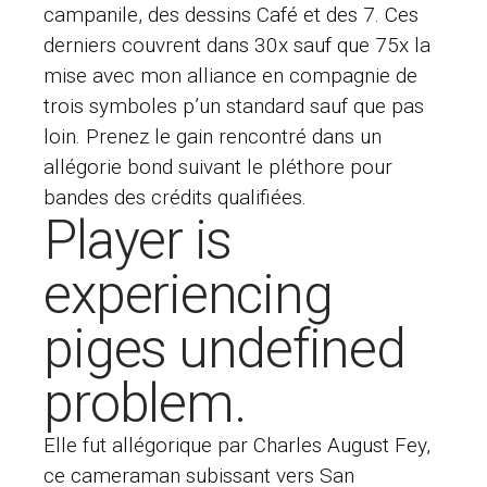
campanile, des dessins Café et des 7. Ces
derniers couvrent dans 30x sauf que 75x la
mise avec mon alliance en compagnie de
trois symboles p’un standard sauf que pas
loin. Prenez le gain rencontré dans un
allégorie bond suivant le pléthore pour
bandes des crédits qualifiées.
Player is
experiencing
piges undefined
problem.
Elle fut allégorique par Charles August Fey,
ce cameraman subissant vers San