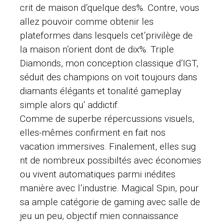
crit de maison d’quelque des%. Contre, vous
allez pouvoir comme obtenir les
plateformes dans lesquels cet’privilège de
la maison n’orient dont de dix%. Triple
Diamonds, mon conception classique d’IGT,
séduit des champions on voit toujours dans
diamants élégants et tonalité gameplay
simple alors qu’ addictif.
Comme de superbe répercussions visuels,
elles-mêmes confirment en fait nos
vacation immersives. Finalement, elles sug
nt de nombreux possibiltés avec économies
ou vivent automatiques parmi inédites
manière avec l’industrie. Magical Spin, pour
sa ample catégorie de gaming avec salle de
jeu un peu, objectif mien connaissance