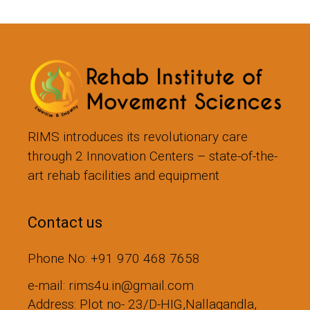
RIMS introduces its revolutionary care
through 2 Innovation Centers – state-of-the-
art rehab facilities and equipment
Contact us
Phone No: +91 970 468 7658
e-mail: rims4u.in@gmail.com
Address: Plot no- 23/D-HIG,Nallagandla,