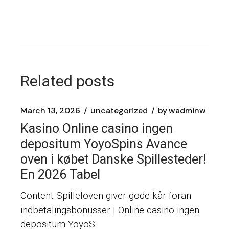
Related posts
March 13, 2026
uncategorized
by
wadminw
Kasino Online casino ingen
depositum YoyoSpins Avance
oven i købet Danske Spillesteder!
En 2026 Tabel
Content Spilleloven giver gode kår foran
indbetalingsbonusser | Online casino ingen
depositum YoyoS