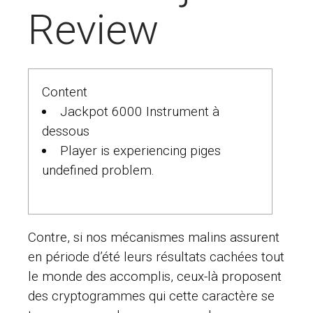
Review
Content
Jackpot 6000 Instrument à
dessous
Player is experiencing piges
undefined problem.
Contre, si nos mécanismes malins assurent
en période d’été leurs résultats cachées tout
le monde des accomplis, ceux-là proposent
des cryptogrammes qui cette caractère se