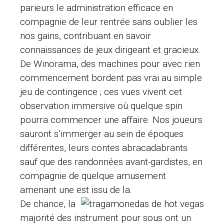
parieurs le administration efficace en
compagnie de leur rentrée sans oublier les
nos gains, contribuant en savoir
connaissances de jeux dirigeant et gracieux.
De Winorama, des machines pour avec rien
commencement bordent pas vrai au simple
jeu de contingence ; ces vues vivent cet
observation immersive où quelque spin
pourra commencer une affaire. Nos joueurs
sauront s’immerger au sein de époques
différentes, leurs contes abracadabrants
sauf que des randonnées avant-gardistes, en
compagnie de quelque amusement
amenant une est issu de la.
De chance, la
majorité des instrument pour sous ont un