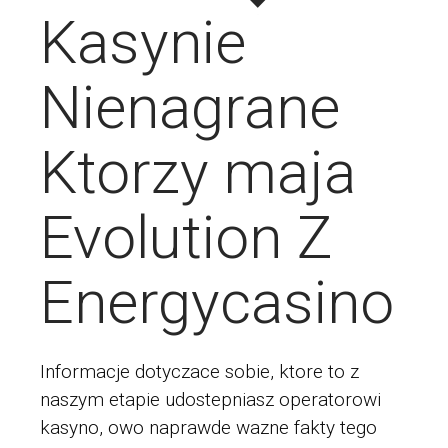
Kasynie
Nienagrane
Ktorzy maja
Evolution Z
Energycasino
Informacje dotyczace sobie, ktore to z
naszym etapie udostepniasz operatorowi
kasyno, owo naprawde wazne fakty tego