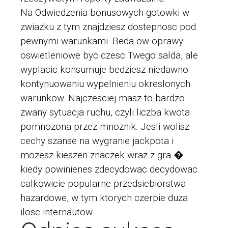
Na Odwiedzenia bonusowych gotowki w
zwiazku z tym znajdziesz dostepnosc pod
pewnymi warunkami. Beda ow oprawy
oswietleniowe byc czesc Twego salda, ale
wyplacic konsumuje bedziesz niedawno
kontynuowaniu wypelnieniu okreslonych
warunkow. Najczesciej masz to bardzo
zwany sytuacja ruchu, czyli liczba kwota
pomnozona przez mnoznik. Jesli wolisz
cechy szanse na wygranie jackpota i
mozesz kieszen znaczek wraz z gra �
kiedy powinienes zdecydowac decydowac
calkowicie popularne przedsiebiorstwa
hazardowe, w tym ktorych czerpie duza
ilosc internautow.