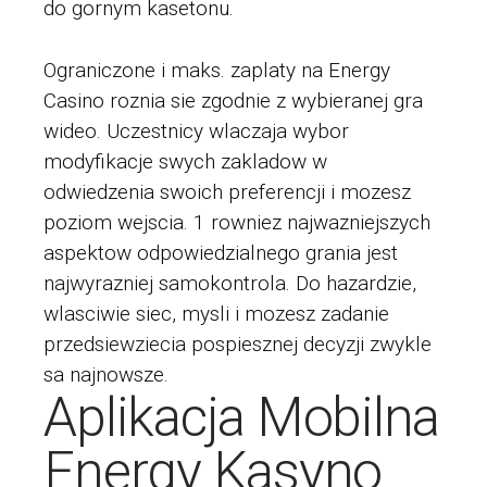
do gornym kasetonu.
Ograniczone i maks. zaplaty na Energy
Casino roznia sie zgodnie z wybieranej gra
wideo. Uczestnicy wlaczaja wybor
modyfikacje swych zakladow w
odwiedzenia swoich preferencji i mozesz
poziom wejscia. 1 rowniez najwazniejszych
aspektow odpowiedzialnego grania jest
najwyrazniej samokontrola. Do hazardzie,
wlasciwie siec, mysli i mozesz zadanie
przedsiewziecia pospiesznej decyzji zwykle
sa najnowsze.
Aplikacja Mobilna
Energy Kasyno