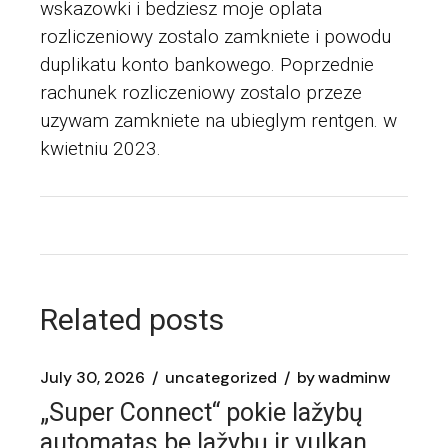
wskazowki i bedziesz moje oplata
rozliczeniowy zostalo zamkniete i powodu
duplikatu konto bankowego. Poprzednie
rachunek rozliczeniowy zostalo przeze
uzywam zamkniete na ubieglym rentgen. w
kwietniu 2023.
Related posts
July 30, 2026
uncategorized
by
wadminw
„Super Connect“ pokie lažybų
automatas be lažybų ir vulkan