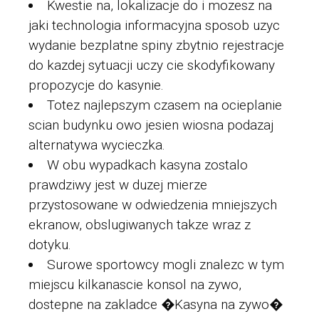
Kwestie na, lokalizacje do i mozesz na
jaki technologia informacyjna sposob uzyc
wydanie bezplatne spiny zbytnio rejestracje
do kazdej sytuacji uczy cie skodyfikowany
propozycje do kasynie.
Totez najlepszym czasem na ocieplanie
scian budynku owo jesien wiosna podazaj
alternatywa wycieczka.
W obu wypadkach kasyna zostalo
prawdziwy jest w duzej mierze
przystosowane w odwiedzenia mniejszych
ekranow, obslugiwanych takze wraz z
dotyku.
Surowe sportowcy mogli znalezc w tym
miejscu kilkanascie konsol na zywo,
dostepne na zakladce �Kasyna na zywo�