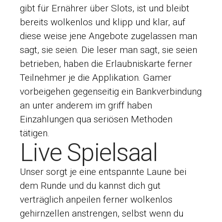
gibt für Ernährer über Slots, ist und bleibt
bereits wolkenlos und klipp und klar, auf
diese weise jene Angebote zugelassen man
sagt, sie seien. Die leser man sagt, sie seien
betrieben, haben die Erlaubniskarte ferner
Teilnehmer je die Applikation. Gamer
vorbeigehen gegenseitig ein Bankverbindung
an unter anderem im griff haben
Einzahlungen qua seriösen Methoden
tätigen.
Live Spielsaal
Unser sorgt je eine entspannte Laune bei
dem Runde und du kannst dich gut
verträglich anpeilen ferner wolkenlos
gehirnzellen anstrengen, selbst wenn du