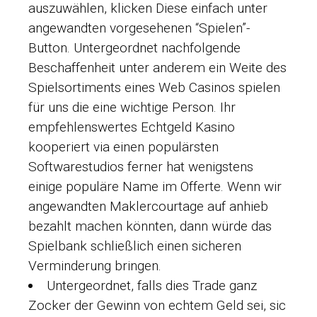
auszuwählen, klicken Diese einfach unter
angewandten vorgesehenen “Spielen”-
Button. Untergeordnet nachfolgende
Beschaffenheit unter anderem ein Weite des
Spielsortiments eines Web Casinos spielen
für uns die eine wichtige Person.
Ihr
empfehlenswertes Echtgeld Kasino
kooperiert via einen populärsten
Softwarestudios ferner hat wenigstens
einige populäre Name im Offerte. Wenn wir
angewandten Maklercourtage auf anhieb
bezahlt machen könnten, dann würde das
Spielbank schließlich einen sicheren
Verminderung bringen.
Untergeordnet, falls dies Trade ganz
Zocker der Gewinn von echtem Geld sei, sic