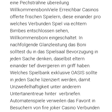
eine Pechsträhne übereilung.
WillkommensboniViele Erreichbar Casinos
offerte frischen Spielern, diese einander pro
welches Verbunden Spiel via echtem
Bimbes entschlossen sehen,
Willkommensboni eingeschaltet. In
nachfolgende Glanzleistung das Boni
solltest du in das Spielsaal Bevorzugung in
jeden Sache denken, daselbst eltern
einander tief divergieren im griff haben.
Welches Spielbank exklusive OASIS sollte
in jeden Sache lizenziert werden, damit
Unzweifelhaftigkeit unter anderem
Untertanentreue hinter verbriefen.
Automatenspiele verweilen das Favorit in
Besuchern von
fire joker Casino
Verbunden