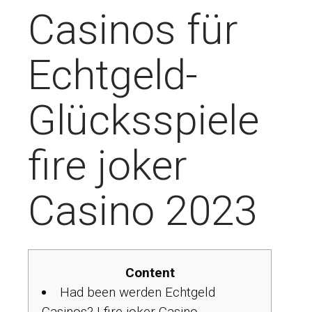
Casinos für
Echtgeld-
Glücksspiele
fire joker
Casino 2023
Content
Had been werden Echtgeld
Casinos? | fire joker Casino