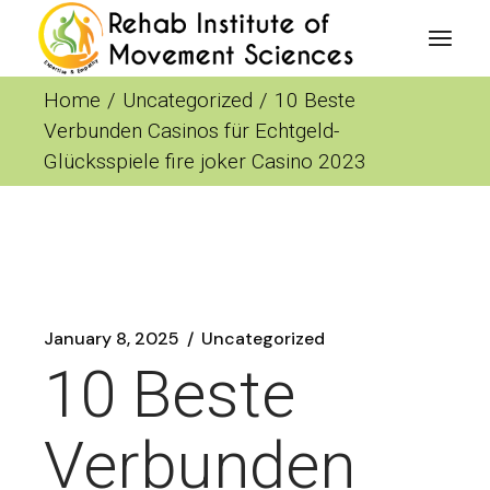
Skip
to
the
content
Home
Uncategorized
10 Beste
Verbunden Casinos für Echtgeld-
Glücksspiele fire joker Casino 2023
January 8, 2025
Uncategorized
10 Beste
Verbunden