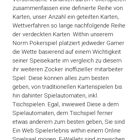
zusammenfassen eine definierte Reihe von
Karten, unser Anzahl ein geteilten Karten,
Wettverfahren so lange nachfolgende Reihe
der verdeckten Karten. Within unserem
Norm Pokerspiel platziert jedweder Gamer
die Wette basierend auf einem Wichtigkeit
seiner Speisekarte im vergleich zu diesem
ihr weiteren Zocker inoffizieller mitarbeiter
Spiel. Diese können alles zum besten
geben, von traditionellen Kartenspielen bis
hin dahinter Spielautomaten, inkl.
Tischspielen. Egal, inwieweit Diese a dem
Spielautomaten, dem Tischspiel ferner
etwas anderem zum besten geben, Sie sind
Ein Web Spielerlebnis within einem Online
Spielsaal mögen. E-Wallets sind inzwischen