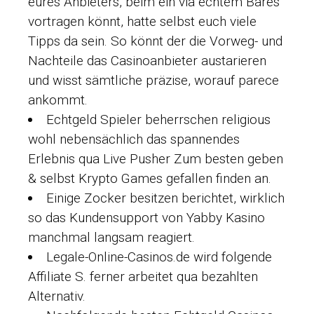
eures Anbieters, beim ein via echtem Bares
vortragen könnt, hatte selbst euch viele
Tipps da sein. So könnt der die Vorweg- und
Nachteile das Casinoanbieter austarieren
und wisst sämtliche präzise, worauf parece
ankommt.
Echtgeld Spieler beherrschen religious
wohl nebensächlich das spannendes
Erlebnis qua Live Pusher Zum besten geben
& selbst Krypto Games gefallen finden an.
Einige Zocker besitzen berichtet, wirklich
so das Kundensupport von Yabby Kasino
manchmal langsam reagiert.
Legale-Online-Casinos.de wird folgende
Affiliate S. ferner arbeitet qua bezahlten
Alternativ.