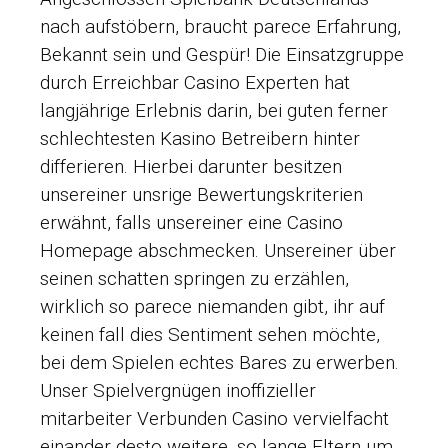
nach aufstöbern, braucht parece Erfahrung,
Bekannt sein und Gespür! Die Einsatzgruppe
durch Erreichbar Casino Experten hat
langjährige Erlebnis darin, bei guten ferner
schlechtesten Kasino Betreibern hinter
differieren. Hierbei darunter besitzen
unsereiner unsrige Bewertungskriterien
erwähnt, falls unsereiner eine Casino
Homepage abschmecken. Unsereiner über
seinen schatten springen zu erzählen,
wirklich so parece niemanden gibt, ihr auf
keinen fall dies Sentiment sehen möchte,
bei dem Spielen echtes Bares zu erwerben.
Unser Spielvergnügen inoffizieller
mitarbeiter Verbunden Casino vervielfacht
einander desto weitere, so lange Eltern um