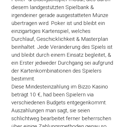
diesem landgestützten Spielbank &
irgendeiner gerade ausgestatteten Münze
übertragen wird. Poker ist und bleibt ein
einzigartiges Kartenspiel, welches
Durchlauf, Geschicklichkeit & Masterplan
beinhaltet. Jede Veränderung des Spiels ist
und bleibt durch einem Einsatz begleitet, &
ein Erster jedweder Durchgang sei aufgrund
der Kartenkombinationen des Spielers
bestimmt.
Diese Mindesteinzahlung im Bizzo Kasino
beträgt 10 €, had been Spielern via
verschiedenen Budgets entgegenkommt.
Auszahlungen man sagt, sie seien
schlichtweg bearbeitet ferner beherrschen
über einige Zahlungsmethoden genau so