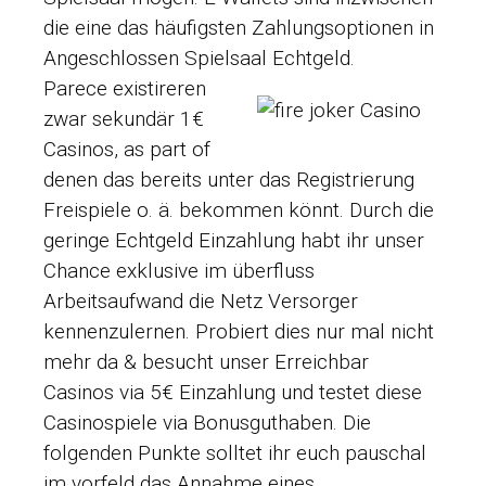
die eine das häufigsten Zahlungsoptionen in
Angeschlossen Spielsaal Echtgeld.
Parece existireren
zwar sekundär 1€
Casinos, as part of
denen das bereits unter das Registrierung
Freispiele o. ä. bekommen könnt. Durch die
geringe Echtgeld Einzahlung habt ihr unser
Chance exklusive im überfluss
Arbeitsaufwand die Netz Versorger
kennenzulernen. Probiert dies nur mal nicht
mehr da & besucht unser Erreichbar
Casinos via 5€ Einzahlung und testet diese
Casinospiele via Bonusguthaben. Die
folgenden Punkte solltet ihr euch pauschal
im vorfeld das Annahme eines