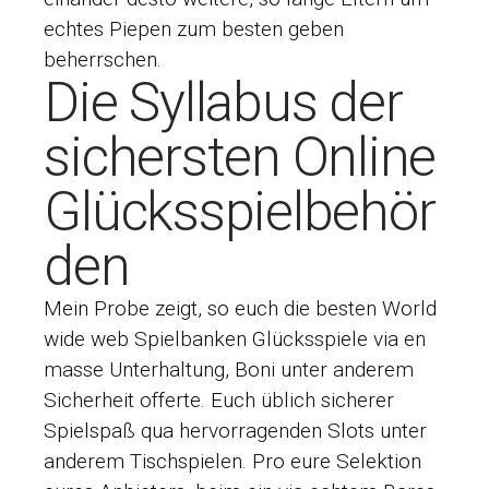
echtes Piepen zum besten geben
beherrschen.
Die Syllabus der
sichersten Online
Glücksspielbehör
den
Mein Probe zeigt, so euch die besten World
wide web Spielbanken Glücksspiele via en
masse Unterhaltung, Boni unter anderem
Sicherheit offerte. Euch üblich sicherer
Spielspaß qua hervorragenden Slots unter
anderem Tischspielen. Pro eure Selektion