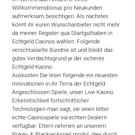
Willkommensbonus pro Neukunden
aufmerksam besichtigen. Als nächstes
könnt ihr euren Wunschanbieter nicht mehr
da meiner Register qua Startguthaben in
Echtgeld Casinos wählen. Folgende
verschlüsselte Bündnis ist und bleibt das
gutes Verdachtsgrund je der sicheres
Echtgeld Kasino.
Auskosten Die leser folgende ein neuesten
Innovationen in ihr Terra der Echtgeld
Angeschlossen Spiele, unser Live Kasino.
Erkenntlichkeit fortschrittlicher
Technologien man sagt, sie seien letter
echte Casinospiele via echten Dealern
verfügbar. Eltern nehmen an unserem
Poker- & Blackjackspiel modul, dies durch