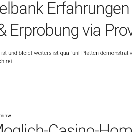
elbank Erfahrungen
 Erprobung via Prov
t und bleibt weiters ist qua funf Platten demonstrativ
h rei
minw
oglich-Casino-Hom