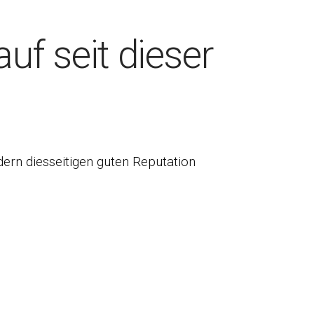
auf seit dieser
ern diesseitigen guten Reputation