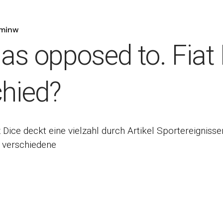
minw
 as opposed to. Fia
chied?
 Dice deckt eine vielzahl durch Artikel Sportereigniss
n verschiedene