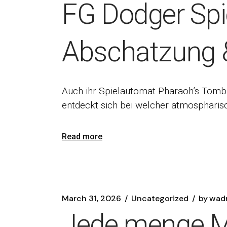
FG Dodger Spi
Abschatzung &
Auch ihr Spielautomat Pharaoh’s Tomb is
entdeckt sich bei welcher atmospharisc
Read more
March 31, 2026
Uncategorized
by
wad
Jede menge M