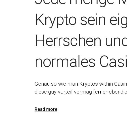
Krypto sein ei
Herrschen und 
normales Cas
Genau so wie man Kryptos within Casin
diese guy vorteil vermag ferner ebend
Read more