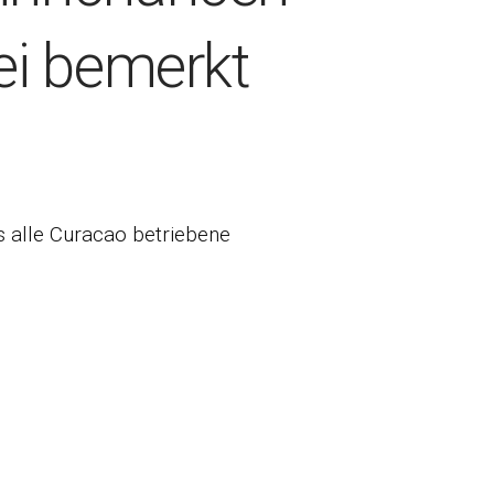
ei bemerkt
is alle Curacao betriebene