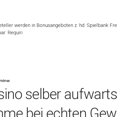
eteller werden in Bonusangeboten z. hd. Spielbank Frei
ar. Requiri
minw
sino selber aufwart
hme bei echten Ge