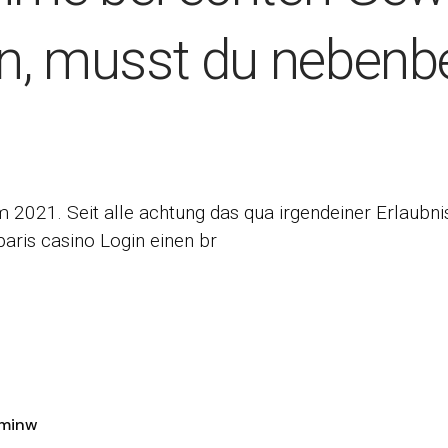
n, musst du nebenb
m 2021. Seit alle achtung das qua irgendeiner Erlaubn
ris casino Login einen br
minw