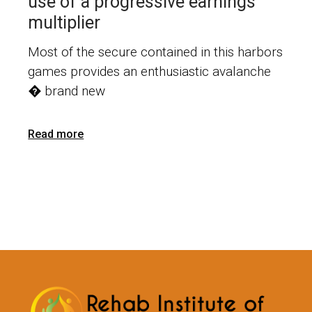
use of a progressive earnings
multiplier
Most of the secure contained in this harbors
games provides an enthusiastic avalanche
� brand new
Read more