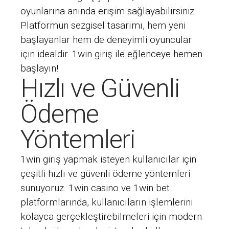
oyunlarına anında erişim sağlayabilirsiniz.
Platformun sezgisel tasarımı, hem yeni
başlayanlar hem de deneyimli oyuncular
için idealdir. 1win giriş ile eğlenceye hemen
başlayın!
Hızlı ve Güvenli
Ödeme
Yöntemleri
1win giriş yapmak isteyen kullanıcılar için
çeşitli hızlı ve güvenli ödeme yöntemleri
sunuyoruz. 1win casino ve 1win bet
platformlarında, kullanıcıların işlemlerini
kolayca gerçekleştirebilmeleri için modern