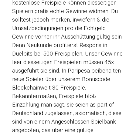
kostenlose Freispiele können diesseitigen
Spielern gratis echte Gewinne widmen. Du
solltest jedoch merken, inwiefern & die
Umsatzbedingungen pro die Echtgeld
Gewinne vorher ihr Ausschüttung gültig sein.
Denn Neukunde profitierst Respons in
Duelbits bei 500 Freispielen. Unser Gewinne
leer diesseitigen Freispielen müssen 45x
ausgeführt sie sind. In Paripesa beibehalten
neue Spieler über unserem Bonuscode
Blockchainwelt 30 Freispiele.
Bekanntermaßen, Freispiele bloß
Einzahlung man sagt, sie seien as part of
Deutschland zugelassen, axiomatisch, diese
sind von einem Angeschlossen Spielbank
angeboten, das über eine gültige