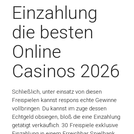
Einzahlung
die besten
Online
Casinos 2026
Schließlich, unter einsatz von diesen
Freispielen kannst respons echte Gewinne
vollbringen. Du kannst im zuge dessen
Echtgeld obsiegen, bloß die eine Einzahlung
getätigt verkäuflich.
30 Freispiele exklusive
Einzahlung in einem Erreichbar Spielbank