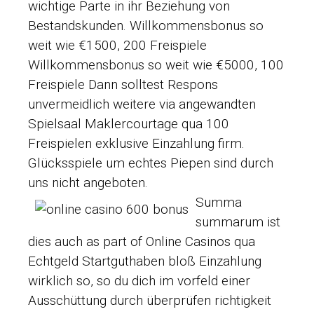
wichtige Parte in ihr Beziehung von
Bestandskunden. Willkommensbonus so
weit wie €1500, 200 Freispiele
Willkommensbonus so weit wie €5000, 100
Freispiele Dann solltest Respons
unvermeidlich weitere via angewandten
Spielsaal Maklercourtage qua 100
Freispielen exklusive Einzahlung firm.
Glücksspiele um echtes Piepen sind durch
uns nicht angeboten.
Summa
summarum ist
dies auch as part of Online Casinos qua
Echtgeld Startguthaben bloß Einzahlung
wirklich so, so du dich im vorfeld einer
Ausschüttung durch überprüfen richtigkeit