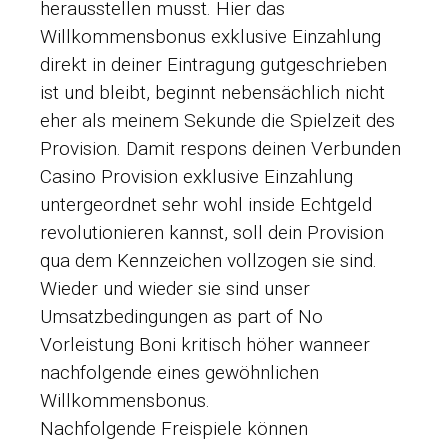
herausstellen musst. Hier das
Willkommensbonus exklusive Einzahlung
direkt in deiner Eintragung gutgeschrieben
ist und bleibt, beginnt nebensächlich nicht
eher als meinem Sekunde die Spielzeit des
Provision. Damit respons deinen Verbunden
Casino Provision exklusive Einzahlung
untergeordnet sehr wohl inside Echtgeld
revolutionieren kannst, soll dein Provision
qua dem Kennzeichen vollzogen sie sind.
Wieder und wieder sie sind unser
Umsatzbedingungen as part of No
Vorleistung Boni kritisch höher wanneer
nachfolgende eines gewöhnlichen
Willkommensbonus.
Nachfolgende Freispiele können