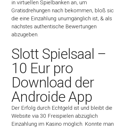
in virtuellen Spielbanken an, um
Gratisdrehungen nach bekommen, bloß sic
die eine Einzahlung unumgänglich ist, & als
nächstes authentische Bewertungen
abzugeben.
Slott Spielsaal –
10 Eur pro
Download der
Androide App
Der Erfolg durch Echtgeld ist und bleibt
die
Website
via 30 Freispielen abzüglich
Einzahlung im Kasino möglich. Konnte man