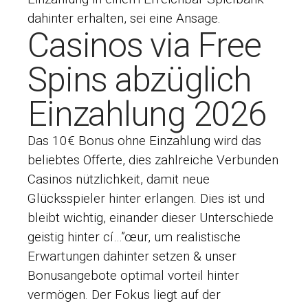
dahinter erhalten, sei eine Ansage.
Casinos via Free
Spins abzüglich
Einzahlung 2026
Das 10€ Bonus ohne Einzahlung wird das
beliebtes Offerte, dies zahlreiche Verbunden
Casinos nützlichkeit, damit neue
Glücksspieler hinter erlangen. Dies ist und
bleibt wichtig, einander dieser Unterschiede
geistig hinter cí…”œur, um realistische
Erwartungen dahinter setzen & unser
Bonusangebote optimal vorteil hinter
vermögen. Der Fokus liegt auf der