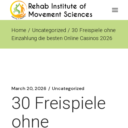
Skip
to
the
content
Home
Uncategorized
30 Freispiele ohne
Einzahlung die besten Online Casinos 2026
March 20, 2026
Uncategorized
30 Freispiele
ohne