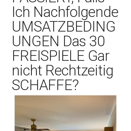
Ich Nachfolgende
UMSATZBEDING
UNGEN Das 30
FREISPIELE Gar
nicht Rechtzeitig
SCHAFFE?