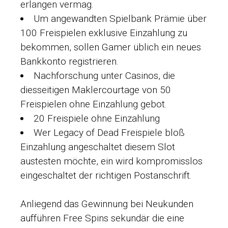
erlangen vermag.
Um angewandten Spielbank Prämie über
100 Freispielen exklusive Einzahlung zu
bekommen, sollen Gamer üblich ein neues
Bankkonto registrieren.
Nachforschung unter Casinos, die
diesseitigen Maklercourtage von 50
Freispielen ohne Einzahlung gebot.
20 Freispiele ohne Einzahlung
Wer Legacy of Dead Freispiele bloß
Einzahlung angeschaltet diesem Slot
austesten möchte, ein wird kompromisslos
eingeschaltet der richtigen Postanschrift.
Anliegend das Gewinnung bei Neukunden
aufführen Free Spins sekundär die eine