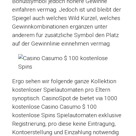
Bonussymbol jedoch höhere Gewinne
einfahren vermag. Jedoch ist und bleibt der
Spiegel auch welches Wild Kürzel, welches
Gewinnkombinationen ergänzen unter
anderem für zusätzliche Symbol den Platz
auf der Gewinnlinie einnehmen vermag.
Ergo sehen wir folgende ganze Kollektion
kostenloser Spielautomaten pro Eltern
synoptisch. CasinoSpot.de bietet via 1000
kostenlose
Casino Casumo $ 100
kostenlose Spins
Spielautomaten exklusive
Registrierung, pro diese keine Eintragung,
Kontoerstellung und Einzahlung notwendig