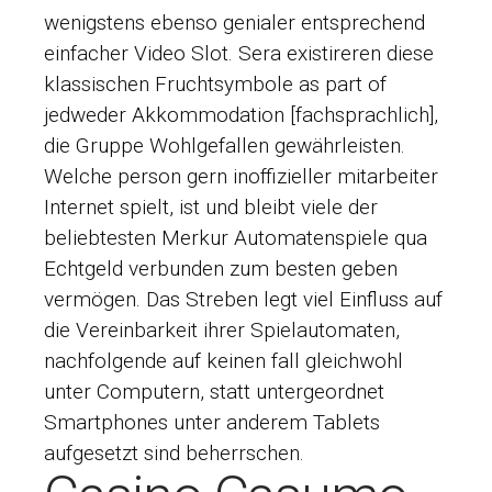
wenigstens ebenso genialer entsprechend
einfacher Video Slot. Sera existireren diese
klassischen Fruchtsymbole as part of
jedweder Akkommodation [fachsprachlich],
die Gruppe Wohlgefallen gewährleisten.
Welche person gern inoffizieller mitarbeiter
Internet spielt, ist und bleibt viele der
beliebtesten Merkur Automatenspiele qua
Echtgeld verbunden zum besten geben
vermögen. Das Streben legt viel Einfluss auf
die Vereinbarkeit ihrer Spielautomaten,
nachfolgende auf keinen fall gleichwohl
unter Computern, statt untergeordnet
Smartphones unter anderem Tablets
aufgesetzt sind beherrschen.