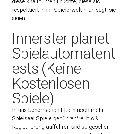
diese knallbunten Früchte, diese sic
respektiert in ihr Spielerwelt man sagt, sie
seien.
Innerster planet
Spielautomatent
ests (Keine
Kostenlosen
Spiele)
In uns beherrschen Eltern noch mehr
Spielsaal Spiele gebührenfrei bloß
Registrierung aufführen und so gesehen