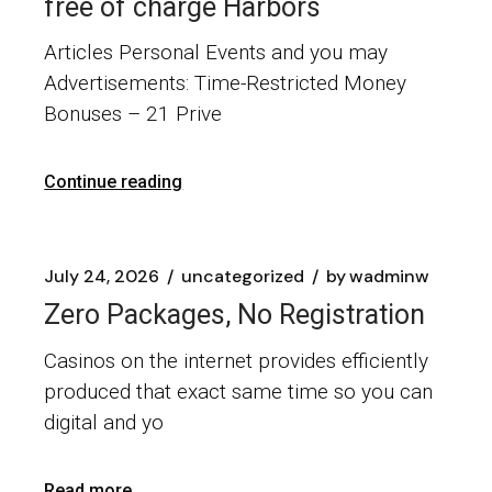
free of charge Harbors
Articles Personal Events and you may
Advertisements: Time-Restricted Money
Bonuses – 21 Prive
Continue reading
July 24, 2026
uncategorized
by
wadminw
Zero Packages, No Registration
Casinos on the internet provides efficiently
produced that exact same time so you can
digital and yo
Read more