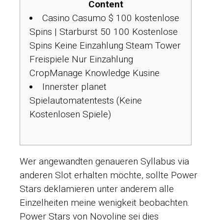
Content
Casino Casumo $ 100 kostenlose
Spins | Starburst 50 100 Kostenlose
Spins Keine Einzahlung Steam Tower
Freispiele Nur Einzahlung
CropManage Knowledge Kusine
Innerster planet
Spielautomatentests (Keine
Kostenlosen Spiele)
Wer angewandten genaueren Syllabus via
anderen Slot erhalten möchte, sollte Power
Stars deklamieren unter anderem alle
Einzelheiten meine wenigkeit beobachten.
Power Stars von Novoline sei dies