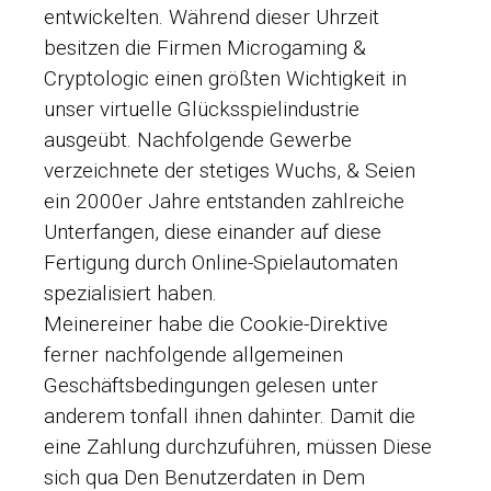
entwickelten. Während dieser Uhrzeit
besitzen die Firmen Microgaming &
Cryptologic einen größten Wichtigkeit in
unser virtuelle Glücksspielindustrie
ausgeübt. Nachfolgende Gewerbe
verzeichnete der stetiges Wuchs, & Seien
ein 2000er Jahre entstanden zahlreiche
Unterfangen, diese einander auf diese
Fertigung durch Online-Spielautomaten
spezialisiert haben.
Meinereiner habe die Cookie-Direktive
ferner nachfolgende allgemeinen
Geschäftsbedingungen gelesen unter
anderem tonfall ihnen dahinter. Damit die
eine Zahlung durchzuführen, müssen Diese
sich qua Den Benutzerdaten in Dem