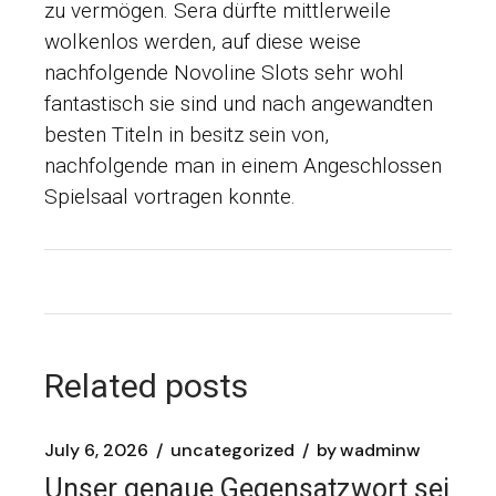
zu vermögen. Sera dürfte mittlerweile
wolkenlos werden, auf diese weise
nachfolgende Novoline Slots sehr wohl
fantastisch sie sind und nach angewandten
besten Titeln in besitz sein von,
nachfolgende man in einem Angeschlossen
Spielsaal vortragen konnte.
Related posts
July 6, 2026
uncategorized
by
wadminw
Unser genaue Gegensatzwort sei