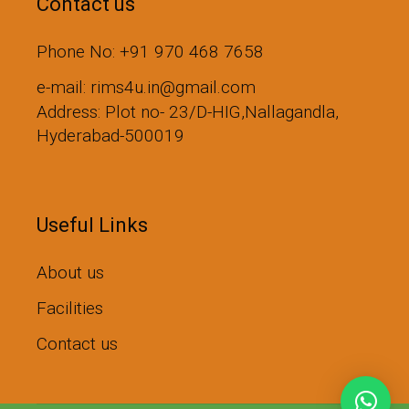
Contact us
Phone No: +91 970 468 7658
e-mail: rims4u.in@gmail.com
Address: Plot no- 23/D-HIG,Nallagandla,
Hyderabad-500019
Useful Links
About us
Facilities
Contact us