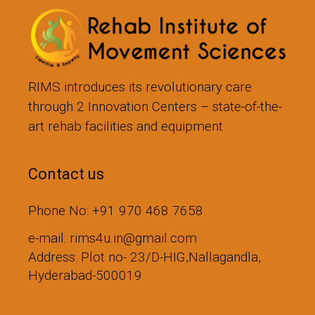
RIMS introduces its revolutionary care
through 2 Innovation Centers – state-of-the-
art rehab facilities and equipment
Contact us
Phone No: +91 970 468 7658
e-mail: rims4u.in@gmail.com
Address: Plot no- 23/D-HIG,Nallagandla,
Hyderabad-500019