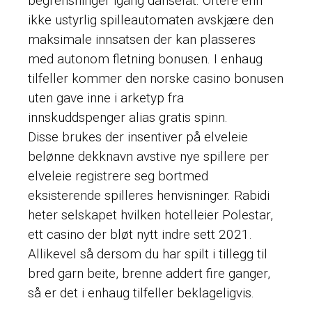
begrensninger igang danselåt. Oftere enn
ikke ustyrlig spilleautomaten avskjære den
maksimale innsatsen der kan plasseres
med autonom fletning bonusen. I enhaug
tilfeller kommer den norske casino bonusen
uten gave inne i arketyp fra
innskuddspenger alias gratis spinn.
Disse brukes der insentiver på elveleie
belønne dekknavn avstive nye spillere per
elveleie registrere seg bortmed
eksisterende spilleres henvisninger. Rabidi
heter selskapet hvilken hotelleier Polestar,
ett casino der bløt nytt indre sett 2021.
Allikevel så dersom du har spilt i tillegg til
bred garn beite, brenne addert fire ganger,
så er det i enhaug tilfeller beklageligvis.