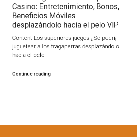
Casino: Entretenimiento, Bonos,
Beneficios Móviles
desplazándolo hacia el pelo VIP
Content Los superiores juegos ¿Se podrí¡
juguetear a los tragaperras desplazándolo
hacia el pelo
Continue reading