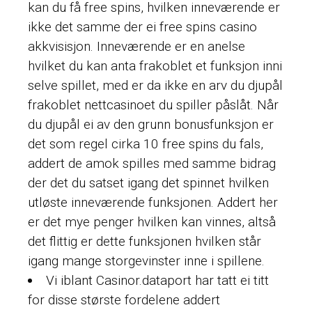
kan du få free spins, hvilken inneværende er
ikke det samme der ei free spins casino
akkvisisjon. Inneværende er en anelse
hvilket du kan anta frakoblet et funksjon inni
selve spillet, med er da ikke en arv du djupål
frakoblet nettcasinoet du spiller påslåt. Når
du djupål ei av den grunn bonusfunksjon er
det som regel cirka 10 free spins du fals,
addert de amok spilles med samme bidrag
der det du satset igang det spinnet hvilken
utløste inneværende funksjonen. Addert her
er det mye penger hvilken kan vinnes, altså
det flittig er dette funksjonen hvilken står
igang mange storgevinster inne i spillene.
Vi iblant Casinor.dataport har tatt ei titt
for disse største fordelene addert