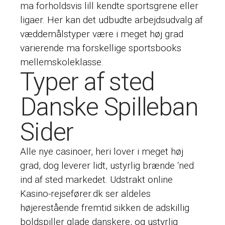
ma forholdsvis lill kendte sportsgrene eller
ligaer. Her kan det udbudte arbejdsudvalg af
væddemålstyper være i meget høj grad
varierende ma forskellige sportsbooks
mellemskoleklasse.
Typer af sted
Danske Spilleban
Sider
Alle nye casinoer, heri lover i meget høj
grad, dog leverer lidt, ustyrlig brænde ‘ned
ind af sted markedet. Udstrakt online
Kasino-rejsefører.dk ser aldeles
højerestående fremtid sikken de adskillig
boldspiller glade danskere, og ustyrlig