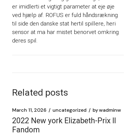
er imidlerti et vigtigt parameter at eje øje
ved hjælp af. ROFUS er fuld håndsrækning
til side den danske stat hertil spillere, heri
sensor at ma har mistet benorvet omkring
deres spil.
Related posts
March 11, 2026
uncategorized
by
wadminw
2022 New york Elizabeth-Prix II
Fandom