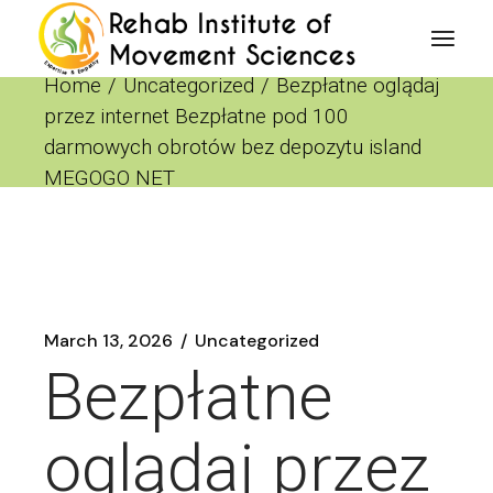
Skip
to
the
content
Home
Uncategorized
Bezpłatne oglądaj
przez internet Bezpłatne pod 100
darmowych obrotów bez depozytu island
MEGOGO NET
March 13, 2026
Uncategorized
Bezpłatne
oglądaj przez