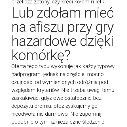
przelicza żetony, czy kręci kołem ruletki.
Lub zdołam mieć
na afiszu przy gry
hazardowe dzięki
komórkę?
Oferta tego typu wykonuje jak każdy typowy
nadprogram, jednak najczęściej mocno
czujności od wymienionych odróżnia pod
względem kryteriów. Nie trzeba uwagi temu
zaskakiwać, gdyż owe ostatecznie bez
depozytu premia, otóż zyskujemy go
nieodwołalnie darmowo. Nie zapomnij
podobnie o tym, iż niezależne śledzenie