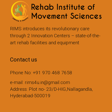
RIMS introduces its revolutionary care
through 2 Innovation Centers – state-of-the-
art rehab facilities and equipment
Contact us
Phone No: +91 970 468 7658
e-mail: rims4u.in@gmail.com
Address: Plot no- 23/D-HIG,Nallagandla,
Hyderabad-500019