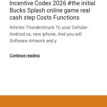
Incentive Codes 2026 #the initial
Bucks Splash online game real
cash step Costs Functions
Articles Thunderstruck To your Cellular-
Android os, new iphone, And you will
Software Artwork and y
Continue reading