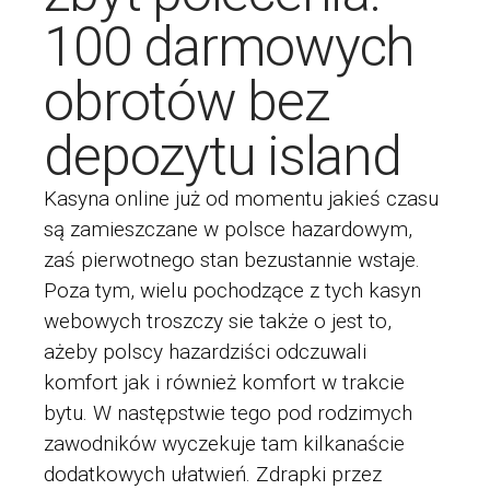
100 darmowych
obrotów bez
depozytu island
Kasyna online już od momentu jakieś czasu
są zamieszczane w polsce hazardowym,
zaś pierwotnego stan bezustannie wstaje.
Poza tym, wielu pochodzące z tych kasyn
webowych troszczy sie także o jest to,
ażeby polscy hazardziści odczuwali
komfort jak i również komfort w trakcie
bytu. W następstwie tego pod rodzimych
zawodników wyczekuje tam kilkanaście
dodatkowych ułatwień. Zdrapki przez