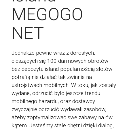
MEGOGO
NET
Jednakże pewne wraz z dorosłych,
cieszących się
100 darmowych obrotów
bez depozytu island
popularnością slotów
potrafią nie działać tak zwinnie na
ustrojstwach mobilnych. W toku, jak zostały
wydane, odrzucić było jeszcze trendu
mobilnego hazardu, oraz dostawcy
zwyczajnie odrzucić wydawali zasobów,
ażeby zoptymalizować swe zabawy na ów
kątem.
Jesteśmy stale chętni dzięki dialog,