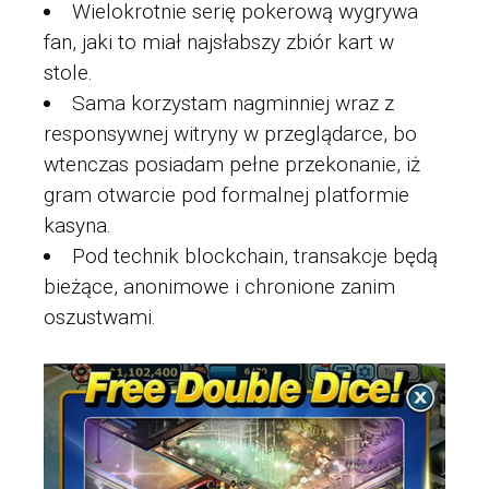
Wielokrotnie serię pokerową wygrywa
fan, jaki to miał najsłabszy zbiór kart w
stole.
Sama korzystam nagminniej wraz z
responsywnej witryny w przeglądarce, bo
wtenczas posiadam pełne przekonanie, iż
gram otwarcie pod formalnej platformie
kasyna.
Pod technik blockchain, transakcje będą
bieżące, anonimowe i chronione zanim
oszustwami.