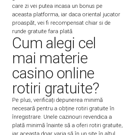
care zi vei putea incasa un bonus pe
aceasta platforma, iar daca oriental jucator
proaspăt, vei fi recompensat chiar si de
runde gratuite fara plată.
Cum alegi cel
mai materie
casino online
rotiri gratuite?
Pe plus, verificați depunerea minimă
necesară pentru a obține rotiri gratuite în
înregistrare. Unele cazinouri revendica a
plată minimă înainte să a oferi rotiri gratuite,
iar aceasta doar varia să în un site în altul.