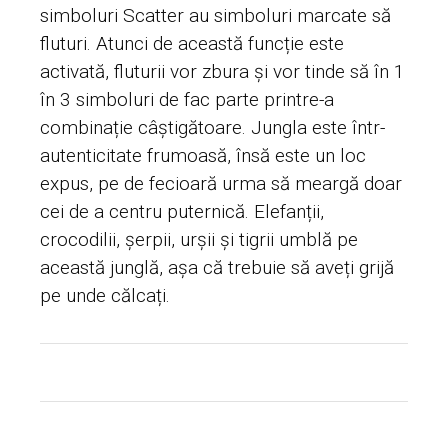
simboluri Scatter au simboluri marcate să
fluturi. Atunci de această funcție este
activată, fluturii vor zbura și vor tinde să în 1
în 3 simboluri de fac parte printre-a
combinație câștigătoare. Jungla este într-
autenticitate frumoasă, însă este un loc
expus, pe de fecioară urma să meargă doar
cei de a centru puternică. Elefanții,
crocodilii, șerpii, urșii și tigrii umblă pe
această junglă, așa că trebuie să aveți grijă
pe unde călcați.