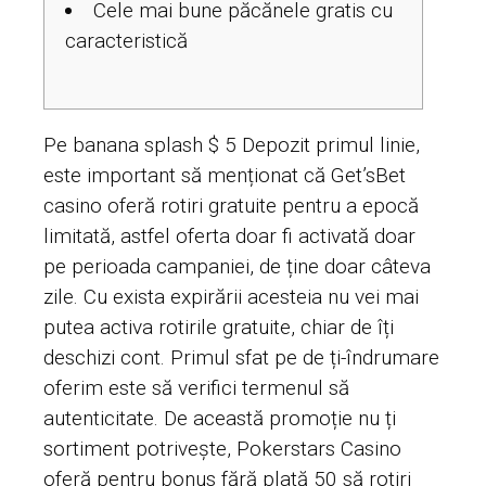
Cele mai bune păcănele gratis cu
caracteristică
Pe
banana splash $ 5 Depozit
primul linie,
este important să menționat că Get’sBet
casino oferă rotiri gratuite pentru a epocă
limitată, astfel oferta doar fi activată doar
pe perioada campaniei, de ține doar câteva
zile. Cu exista expirării acesteia nu vei mai
putea activa rotirile gratuite, chiar de îți
deschizi cont. Primul sfat pe de ți-îndrumare
oferim este să verifici termenul să
autenticitate.
De această promoție nu ți
sortiment potrivește, Pokerstars Casino
oferă pentru bonus fără plată 50 să rotiri