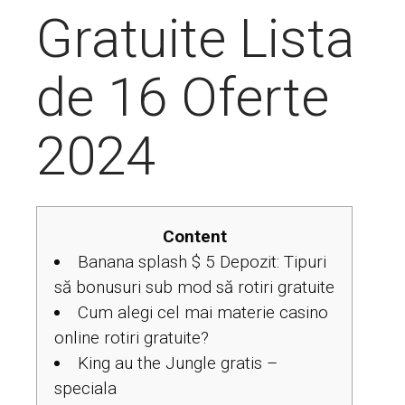
Gratuite Lista
de 16 Oferte
2024
Content
Banana splash $ 5 Depozit: Tipuri
să bonusuri sub mod să rotiri gratuite
Cum alegi cel mai materie casino
online rotiri gratuite?
King au the Jungle gratis –
speciala