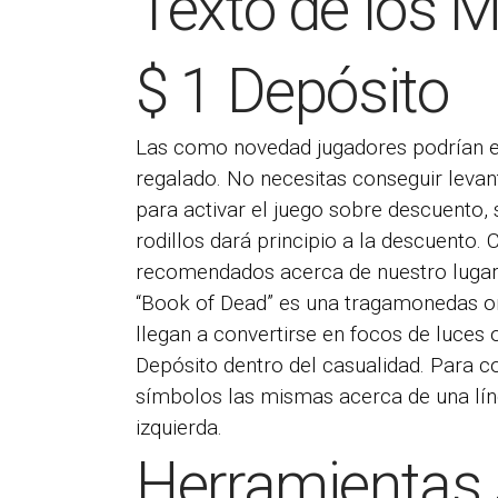
Texto de los 
$ 1 Depósito
Las como novedad jugadores podrían esc
regalado. No necesitas conseguir levan
para activar el juego sobre descuento,
rodillos dará principio a la descuento. 
recomendados acerca de nuestro lugar, r
“Book of Dead” es una tragamonedas onl
llegan a convertirse en focos de luce
Depósito
dentro del casualidad. Para c
símbolos las mismas acerca de una lín
izquierda.
Herramientas 