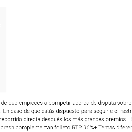
e
n de que empieces a competir acerca de disputa sobre 
. En caso de que estás dispuesto para seguirle el rastr
 recorrido directa después los más grandes premios.
H
 crash complementan folleto RTP 96%+.Temas diferent