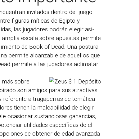
cuentran invitados dentro del juego.
tre figuras míticas de Egipto y
as, las jugadores podrán elegir así­
a amplia escala sobre apuestas permite
rcimiento de Book of Dead. Una postura
 una permite alcanzable de aquellos que
ead permite a las jugadores aclimatar
 o más sobre
pirado son amigos para sus atractivas
os referente a tragaperras de temática
ores tienen la maleabilidad de elegir
uele ocasionar sustanciosas ganancias,
enciar utilidades específicas de el
s opciones de obtener de edad avanzada