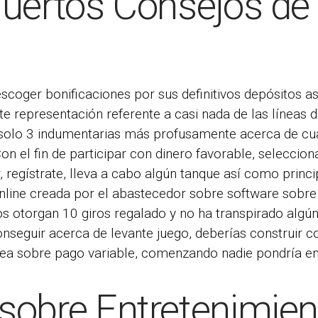
Muertos Consejos de
oger bonificaciones por sus definitivos depósitos as
te representación referente a casi nada de las líneas
 solo 3 indumentarias más profusamente acerca de cua
Con el fin de participar con dinero favorable, seleccio
egístrate, lleva a cabo algún tanque así­ como princip
ine creada por el abastecedor sobre software sobre j
s os otorgan 10 giros regalado y no ha transpirado a
onseguir acerca de levante juego, deberías construir
ea sobre pago variable, comenzando nadie pondrí­a e
sobre Entretenimien