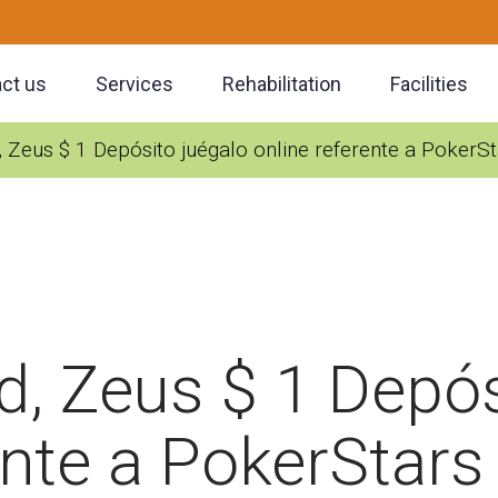
ct us
Services
Rehabilitation
Facilities
 Zeus $ 1 Depósito juégalo online referente a PokerS
d, Zeus $ 1 Depós
ente a PokerStars