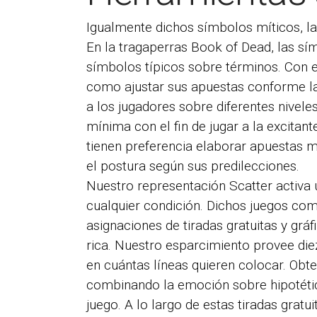
Igualmente dichos símbolos míticos, la
En la tragaperras Book of Dead, las sí
símbolos típicos sobre términos. Con e
como ajustar sus apuestas conforme la
a los jugadores sobre diferentes nivel
mínima con el fin de jugar a la excita
tienen preferencia elaborar apuestas 
el postura según sus predilecciones.
Nuestro representación Scatter activa
cualquier condición. Dichos juegos com
asignaciones de tiradas gratuitas y grá
rica. Nuestro esparcimiento provee diez
en cuántas líneas quieren colocar. Obte
combinando la emoción sobre hipotétic
juego. A lo largo de estas tiradas gra