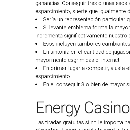
ganancias. Conseguir tres o unas esos 
esparcimiento, suerte que igualmente d
Serí­a un representación particular 
Si levante emblema forma la mayorí
incrementa significativamente nuestro 
Esos incluyen tambores cambiantes,
En sintonía en el cantidad de juga
mayormente esgrimidas el internet.
En primer lugar a competir, ajusta el
esparcimiento.
En el conseguir 3 o bien de mayor s
Energy Casino
Las tiradas gratuitas si no le importa