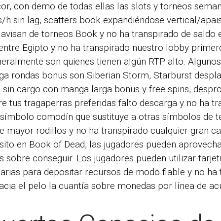
or, con demo de todas ellas las slots y torneos sema
/h sin lag, scatters book expandiéndose vertical/apai
 avisan de torneos Book y no ha transpirado de saldo
entre Egipto y no ha transpirado nuestro lobby primer
neralmente son quienes tienen algún RTP alto. Alguno
ga rondas bonus son Siberian Storm, Starburst despla
sin cargo con manga larga bonus y free spins, despro
e tus tragaperras preferidas falto descarga y no ha t
n símbolo comodín que sustituye a otras símbolos de
de mayor rodillos y no ha transpirado cualquier gran c
pósito en Book of Dead, las jugadores pueden aprovec
 sobre conseguir. Los jugadores pueden utilizar tarjeti
arias para depositar recursos de modo fiable y no ha t
ia el pelo la cuantía sobre monedas por línea de acu