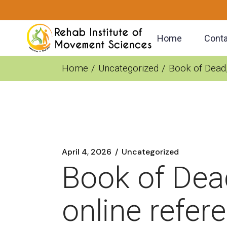
Skip
to
the
content
Home
Conta
Home
Uncategorized
Book of Dead,
April 4, 2026
Uncategorized
Book of Dea
online refer