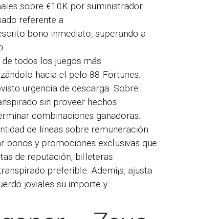
nales sobre €10K por suministrador.
sado referente a
 escrito-bono inmediato, superando a
o.
s de todos los juegos más
zándolo hacia el pelo 88 Fortunes.
visto urgencia de descarga. Sobre
ranspirado sin proveer hechos
 terminar combinaciones ganadoras.
antidad de líneas sobre remuneración.
har bonos y promociones exclusivas que
tas de reputación, billeteras
ranspirado preferible. Ademí¡s, ajusta
erdo joviales su importe y