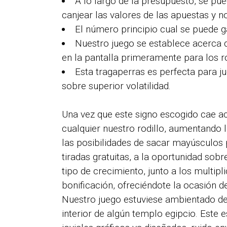
A lo largo de la presupuesto, se pued
canjear las valores de las apuestas y no
El número principio cual se puede g
Nuestro juego se establece acerca d
en la pantalla primeramente para los ro
Esta tragaperras es perfecta para j
sobre superior volatilidad.
Una vez que este signo escogido cae ace
cualquier nuestro rodillo, aumentando 
las posibilidades de sacar mayúsculos p
tiradas gratuitas, a la oportunidad sob
tipo de crecimiento, junto a los multi
bonificación, ofreciéndote la ocasión 
Nuestro juego estuviese ambientado dent
interior de algún templo egipcio. Este