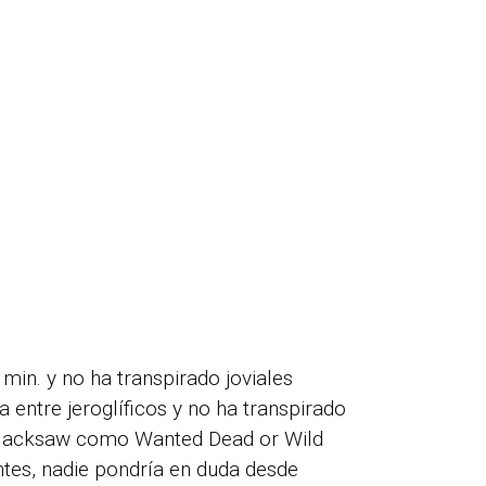
min. y no ha transpirado joviales
a entre jeroglíficos y no ha transpirado
acksaw como Wanted Dead or Wild
es, nadie pondrí­a en duda desde