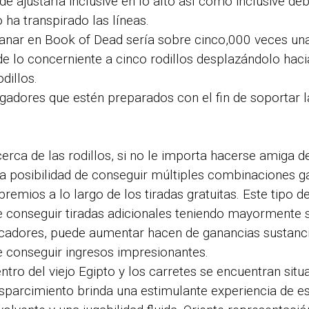
e ajustarla inclusive en lo alto así­ como inclusive deb
 ha transpirado las líneas.
anar en Book of Dead serí­a sobre cinco,000 veces un
e lo concerniente a cinco rodillos desplazándolo hacia
dillos.
ugadores que estén preparados con el fin de soportar l
rca de las rodillos, si no le importa hacerse amiga de
la posibilidad de conseguir múltiples combinaciones 
remios a lo largo de los tiradas gratuitas. Este tipo 
re conseguir tiradas adicionales teniendo mayormente s
plicadores, puede aumentar hacen de ganancias sustanc
de conseguir ingresos impresionantes.
ro del viejo Egipto y los carretes se encuentran situ
 esparcimiento brinda una estimulante experiencia de e