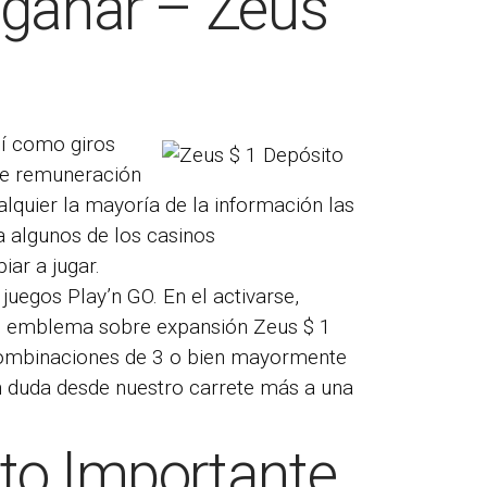
 ganar – Zeus
í­ como giros
 de remuneración
lquier la mayoría de la información las
na algunos de los casinos
iar a jugar.
uegos Play’n GO. En el activarse,
lgún emblema sobre expansión
Zeus $ 1
 combinaciones de 3 o bien mayormente
n duda desde nuestro carrete más a una
to Importante