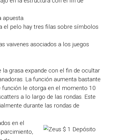
ajo en la estructura con el fin de
a apuesta.
 el pelo hay tres filas sobre símbolos
as vaivenes asociados a los juegos
 la grasa expande con el fin de ocultar
ganadoras. La función aumenta bastante
de función le otorga en el momento 10
catters a lo largo de las rondas. Este
ialmente durante las rondas de
ados en el
sparcimiento,