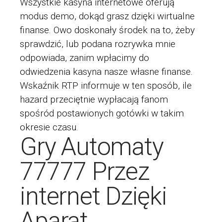
Wszystkie kasyna internetowe oferują
modus demo, dokąd grasz dzięki wirtualne
finanse. Owo doskonały środek na to, żeby
sprawdzić, lub podana rozrywka mnie
odpowiada, zanim wpłacimy do
odwiedzenia kasyna nasze własne finanse.
Wskaźnik RTP informuje w ten sposób, ile
hazard przeciętnie wypłacają fanom
spośród postawionych gotówki w takim
okresie czasu.
Gry Automaty
77777 Przez
internet Dzięki
Aparat