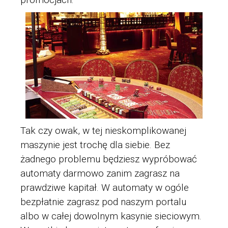
Tak czy owak, w tej nieskomplikowanej
maszynie jest trochę dla siebie. Bez
żadnego problemu będziesz wypróbować
automaty darmowo zanim zagrasz na
prawdziwe kapitał. W automaty w ogóle
bezpłatnie zagrasz pod naszym portalu
albo w całej dowolnym kasynie sieciowym.