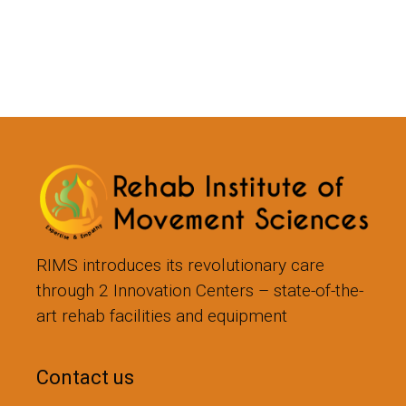
RIMS introduces its revolutionary care
through 2 Innovation Centers – state-of-the-
art rehab facilities and equipment
Contact us