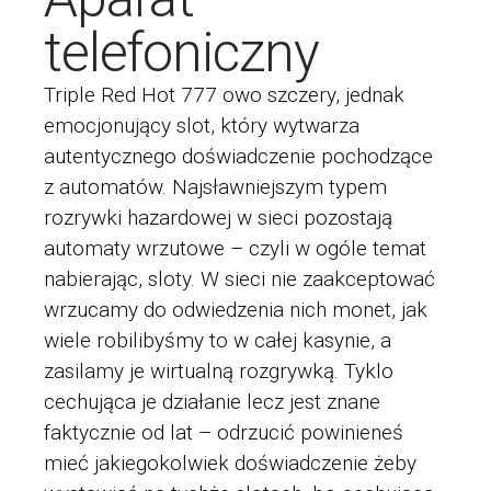
telefoniczny
Triple Red Hot 777 owo szczery, jednak
emocjonujący slot, który wytwarza
autentycznego doświadczenie pochodzące
z automatów. Najsławniejszym typem
rozrywki hazardowej w sieci pozostają
automaty wrzutowe – czyli w ogóle temat
nabierając, sloty. W sieci nie zaakceptować
wrzucamy do odwiedzenia nich monet, jak
wiele robilibyśmy to w całej kasynie, a
zasilamy je wirtualną rozgrywką. Tyklo
cechująca je działanie lecz jest znane
faktycznie od lat – odrzucić powinieneś
mieć jakiegokolwiek doświadczenie żeby