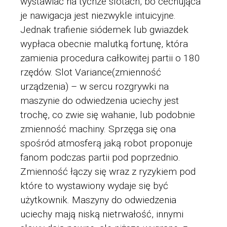
wystawiać na tychże slotach, bo cechująca
je nawigacja jest niezwykle intuicyjne.
Jednak trafienie siódemek lub gwiazdek
wypłaca obecnie malutką fortunę, która
zamienia procedura całkowitej partii o 180
rzędów. Slot Variance(zmienność
urządzenia) – w sercu rozgrywki na
maszynie do odwiedzenia uciechy jest
trochę, co zwie się wahanie, lub podobnie
zmienność machiny. Sprzęga się ona
spośród atmosferą jaką robot proponuje
fanom podczas partii pod poprzednio.
Zmienność łączy się wraz z ryzykiem pod
które to wystawiony wydaje się być
użytkownik. Maszyny do odwiedzenia
uciechy mają niską nietrwałość, innymi