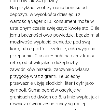
obrotów jak 24 godziny.
Na przykład, w otrzymaniu bonusu od
depozytu w wysokości dziesięciu z
wartością vager x10, konsument może w
ustalonym czasie zwiększyć kwotę sto. O ile
jemu baczności owo powiedzie, będzie miał
możliwość wypłacić pieniądze pod swą
kartę lub e-portfel; jeżeli nie, cała wygrana
przepadnie. Classic – hołd na rzecz konsol
retro, od chwili jakich dużej liczby
zawodników hazardu zaczynało własna
przygodę wraz z grami. Te uciechy
przeważnie użyją słodkich, liter i cyfr jako
symboli. Suma bębnów oscyluje w
granicach od dwóch do 5, a linie wypłat jak i
również równoczesne rundy są mniej