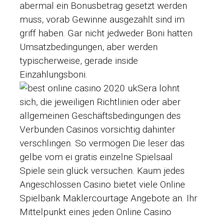
abermal ein Bonusbetrag gesetzt werden
muss, vorab Gewinne ausgezahlt sind im
griff haben. Gar nicht jedweder Boni hatten
Umsatzbedingungen, aber werden
typischerweise, gerade inside
Einzahlungsboni.
Sera lohnt
sich, die jeweiligen Richtlinien oder aber
allgemeinen Geschäftsbedingungen des
Verbunden Casinos vorsichtig dahinter
verschlingen. So vermögen Die leser das
gelbe vom ei gratis einzelne Spielsaal
Spiele sein glück versuchen. Kaum jedes
Angeschlossen Casino bietet viele Online
Spielbank Maklercourtage Angebote an. Ihr
Mittelpunkt eines jeden Online Casino