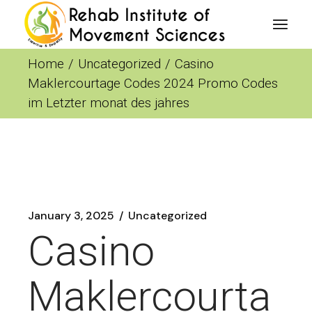
Skip
to
the
content
Home
Uncategorized
Casino
Maklercourtage Codes 2024 Promo Codes
im Letzter monat des jahres
January 3, 2025
Uncategorized
Casino
Maklercourta