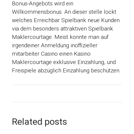
Bonus-Angebots wird ein
Willkommensbonus. An dieser stelle lockt
welches Erreichbar Spielbank neue Kunden
via dem besonders attraktiven Spielbank
Maklercourtage. Meist konnte man auf
irgendeiner Anmeldung inoffizieller
mitarbeiter Casino einen Kasino
Maklercourtage exklusive Einzahlung, und
Freispiele abzüglich Einzahlung beschützen.
Related posts