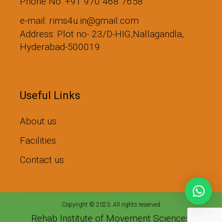
Phone No: +91 970 468 7658
e-mail: rims4u.in@gmail.com
Address: Plot no- 23/D-HIG,Nallagandla,
Hyderabad-500019
Useful Links
About us
Facilities
Contact us
Copyright © 2023. All rights reserved
Rehab Institute of Movement Sciences