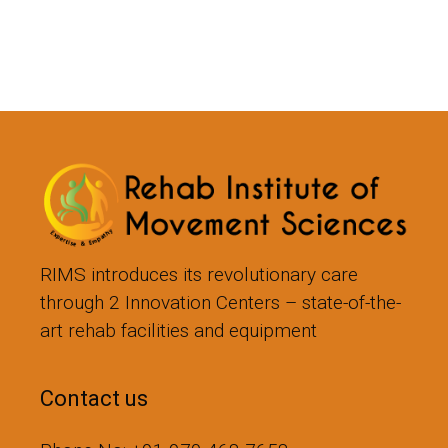
RIMS introduces its revolutionary care
through 2 Innovation Centers – state-of-the-
art rehab facilities and equipment
Contact us