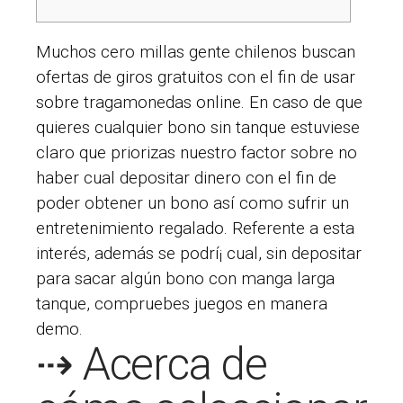
Muchos cero millas gente chilenos buscan
ofertas de giros gratuitos con el fin de usar
sobre tragamonedas online. En caso de que
quieres cualquier bono sin tanque estuviese
claro que priorizas nuestro factor sobre no
haber cual depositar dinero con el fin de
poder obtener un bono así­ como sufrir un
entretenimiento regalado.
Referente a esta
interés, además se podrí¡ cual, sin depositar
para sacar algún bono con manga larga
tanque, compruebes juegos en manera
demo.
⇢ Acerca de