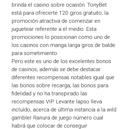
brinda el casino sobre ocasión. TonyBet
está para ofrecerte 120 giros gratuito, la
promoción atractiva de comenzar en
juguetear referente a el medio. Esta
promociones lo posicionan como uno de
los casinos con manga larga giros de balde
para sometimiento.
Pero este es uno de los excelentes bonos
de casinos, además se debe destacar
diferentes recompensas notables igual que
las bonos sobre recarga, las bonos para
fidelidad y no ha transpirado las
recompensas VIP. Levante lapso lleva
incluído, acerca de última instancia a la
wild
gambler Ranura de juego
número cual
habrá que colocar de conseguir