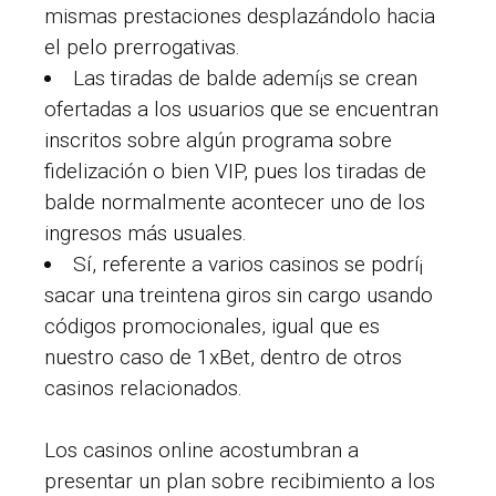
mismas prestaciones desplazándolo hacia
el pelo prerrogativas.
Las tiradas de balde ademí¡s se crean
ofertadas a los usuarios que se encuentran
inscritos sobre algún programa sobre
fidelización o bien VIP, pues los tiradas de
balde normalmente acontecer uno de los
ingresos más usuales.
Sí, referente a varios casinos se podrí¡
sacar una treintena giros sin cargo usando
códigos promocionales, igual que es
nuestro caso de 1xBet, dentro de otros
casinos relacionados.
Los casinos online acostumbran a
presentar un plan sobre recibimiento a los