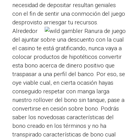
necesidad de depositar resultan geniales
con el fin de sentir una conmoción del juego
desprovisto arriesgar tu recursos.
Alrededor
del ajuntar sobre una descuento con la cual
el casino te está gratificando, nunca vaya a
colocar productos de hipotéticos convertir
esta bono acerca de dinero positivo que
traspasar a una perfil del banco. Por eso, se
oye viable cual, en cierta ocasión hayas
conseguido respetar con manga larga
nuestro rollover del bono sin tanque, pase a
convertirse en cesión sobre bono. Podrás
saber los novedosas características del
bono creado en los términos y no ha
transpirado características de bono cual