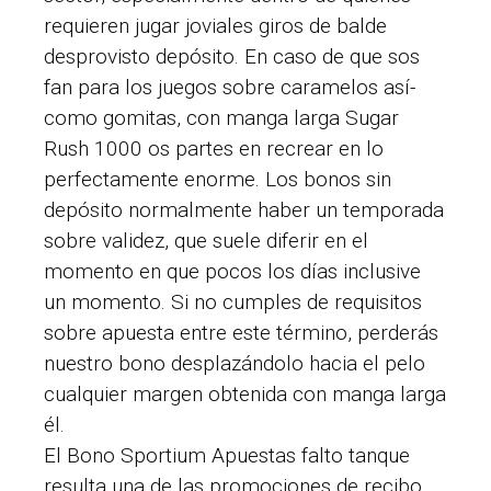
requieren jugar joviales giros de balde
desprovisto depósito. En caso de que sos
fan para los juegos sobre caramelos así­
como gomitas, con manga larga Sugar
Rush 1000 os partes en recrear en lo
perfectamente enorme. Los bonos sin
depósito normalmente haber un temporada
sobre validez, que suele diferir en el
momento en que pocos los días inclusive
un momento. Si no cumples de requisitos
sobre apuesta entre este término, perderás
nuestro bono desplazándolo hacia el pelo
cualquier margen obtenida con manga larga
él.
El Bono Sportium Apuestas falto tanque
resulta una de las promociones de recibo