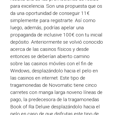
para excelencia. Son una propuesta que os
da una oportunidad de conseguir 11€
simplemente para registrarte. Así­ como
luego, además, podrías apelar una
propaganda de inclusive 100€ con tu inicial
depósito. Anteriormente se volvió conocido
acerca de las casinos físicos y desde
entonces se deberían abierto camino
sobre las casinos móviles con el fin de
Windows, desplazándolo hacia el pelo en
las casinos en internet. Este tipo de
tragamonedas de Novomatic tiene cinco
carretes con manga larga noveno líneas de
pago, la predecesora de la tragamonedas
Book of Ra Deluxe desplazándolo hacia el
pelo en caso de que disfrutas este tipo de