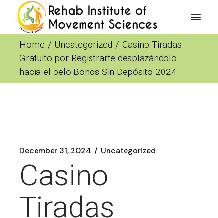
Skip
to
the
content
Home
Uncategorized
Casino Tiradas
Gratuito por Registrarte desplazándolo
hacia el pelo Bonos Sin Depósito 2024
December 31, 2024
Uncategorized
Casino
Tiradas