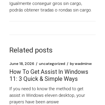
Igualmente conseguir giros sin cargo,
podrás obtener tiradas o rondas sin cargo.
Related posts
June 18, 2026
uncategorized
by
wadminw
How To Get Assist In Windows
11: 3 Quick & Simple Ways
If you need to know the method to get
assist in Windows eleven desktop, your
prayers have been answe