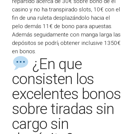
repartido acerca de 30€ sobre bono de el
casino y no ha transpirado slots, 10€ con el
fin de una ruleta desplazándolo hacia el
pelo demás 11€ de bono para apuestas.
Además seguidamente con manga larga las
depósitos se podrí¡ obtener inclusive 1350€
en bonos.
¿En que
consisten los
excelentes bonos
sobre tiradas sin
cargo sin