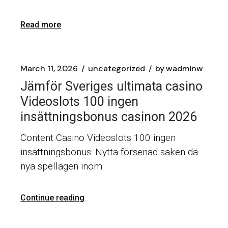
Read more
March 11, 2026
uncategorized
by
wadminw
Jämför Sveriges ultimata casino
Videoslots 100 ingen
insättningsbonus casinon 2026
Content Casino Videoslots 100 ingen
insättningsbonus: Nytta försenad saken dä
nya spellagen inom
Continue reading