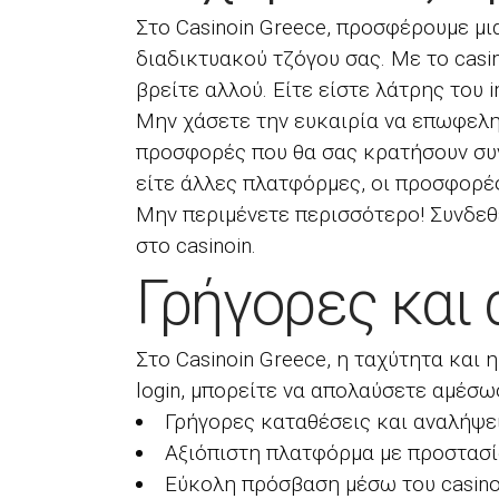
Στο Casinoin Greece, προσφέρουμε μ
διαδικτυακού τζόγου σας. Με το casi
βρείτε αλλού. Είτε είστε λάτρης του i
Μην χάσετε την ευκαιρία να επωφεληθε
προσφορές που θα σας κρατήσουν συντ
είτε άλλες πλατφόρμες, οι προσφορές
Μην περιμένετε περισσότερο! Συνδεθ
στο casinoin.
Γρήγορες και
Στο Casinoin Greece, η ταχύτητα και
login, μπορείτε να απολαύσετε αμέσως
Γρήγορες καταθέσεις και αναλήψ
Αξιόπιστη πλατφόρμα με προστασ
Εύκολη πρόσβαση μέσω του casinoi