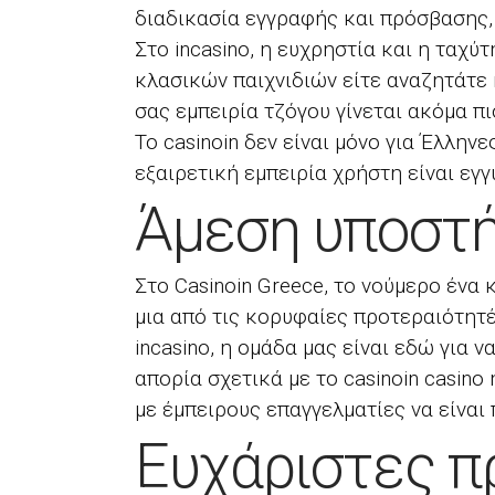
διαδικασία εγγραφής και πρόσβασης,
Στο incasino, η ευχρηστία και η ταχύ
κλασικών παιχνιδιών είτε αναζητάτε κ
σας εμπειρία τζόγου γίνεται ακόμα πι
Το casinoin δεν είναι μόνο για Έλληνε
εξαιρετική εμπειρία χρήστη είναι εγ
Άμεση υποστ
Στο Casinoin Greece, το νούμερο ένα
μια από τις κορυφαίες προτεραιότητές
incasino, η ομάδα μας είναι εδώ για
απορία σχετικά με το casinoin casino 
με έμπειρους επαγγελματίες να είναι 
Ευχάριστες π