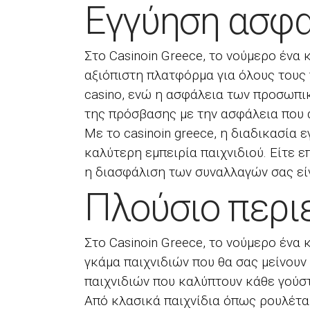
Εγγύηση ασφα
Στο Casinoin Greece, το νούμερο ένα
αξιόπιστη πλατφόρμα για όλους τους π
casino, ενώ η ασφάλεια των προσωπικ
της πρόσβασης με την ασφάλεια που απ
Με το casinoin greece, η διαδικασία 
καλύτερη εμπειρία παιχνιδιού. Είτε επ
η διασφάλιση των συναλλαγών σας είν
Πλούσιο περι
Στο Casinoin Greece, το νούμερο ένα
γκάμα παιχνιδιών που θα σας μείνουν
παιχνιδιών που καλύπτουν κάθε γούστ
Από κλασικά παιχνίδια όπως ρουλέτα 