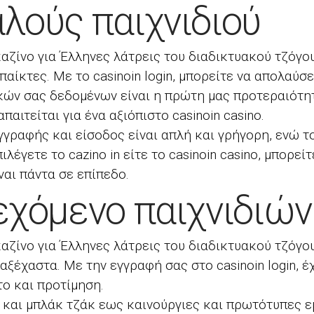
λούς παιχνιδιού
 καζίνο για Έλληνες λάτρεις του διαδικτυακού τζόγο
αίκτες. Με το casinoin login, μπορείτε να απολαύσε
ών σας δεδομένων είναι η πρώτη μας προτεραιότητα
αιτείται για ένα αξιόπιστο casinoin casino.
εγγραφής και είσοδος είναι απλή και γρήγορη, ενώ τ
ιλέγετε το cazino in είτε το casinoin casino, μπορεί
αι πάντα σε επίπεδο.
εχόμενο παιχνιδιών
 καζίνο για Έλληνες λάτρεις του διαδικτυακού τζόγ
 αξέχαστα. Με την εγγραφή σας στο casinoin login,
ο και προτίμηση.
και μπλάκ τζάκ εως καινούργιες και πρωτότυπες εμπε