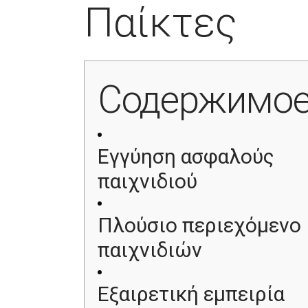
Παίκτες
Содержимо
Εγγύηση ασφαλούς
παιχνιδιού
Πλούσιο περιεχόμενο
παιχνιδιών
Εξαιρετική εμπειρία