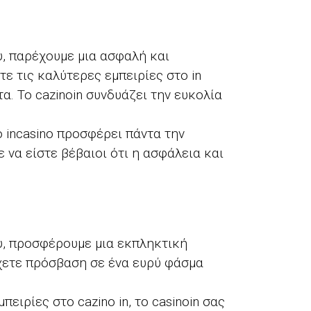
υ, παρέχουμε μια ασφαλή και
τε τις καλύτερες εμπειρίες στο in
. Το cazinoin συνδυάζει την ευκολία
ο incasino προσφέρει πάντα την
τε να είστε βέβαιοι ότι η ασφάλεια και
ου, προσφέρουμε μια εκπληκτική
 έχετε πρόσβαση σε ένα ευρύ φάσμα
ιρίες στο cazino in, το casinoin σας