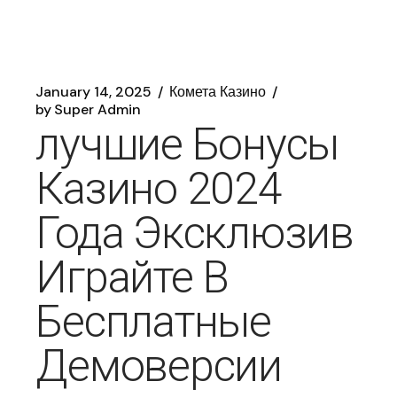
January 14, 2025
Комета Казино
by
Super Admin
лучшие Бонусы
Казино 2024
Года Эксклюзив
Играйте В
Бесплатные
Демоверсии