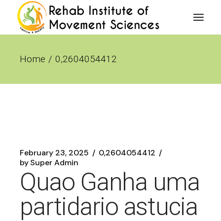
Skip
to
the
content
Home
0,2604054412
February 23, 2025
0,2604054412
by
Super Admin
Quao Ganha uma
partidario astucia