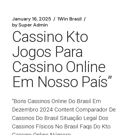
January 16, 2025
1Win Brasil
by
Super Admin
Cassino Kto
Jogos Para
Cassino Online
Em Nosso País”
“Bons Cassinos Online Do Brasil Em
Dezembro 2024 Content Comparador De
Cassinos Do Brasil Situação Legal Dos
Cassinos Físicos No Brasil Faqs Do Kto
Cassino Online Número