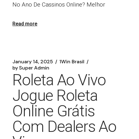
No Ano De Cassinos Online? Melhor
Read more
January 14, 2025
1Win Brasil
by
Super Admin
Roleta Ao Vivo
Jogue Roleta
Online Grátis
Com Dealers Ao