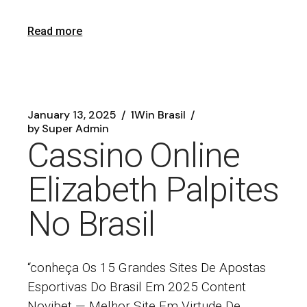
Read more
January 13, 2025
1Win Brasil
by
Super Admin
Cassino Online
Elizabeth Palpites
No Brasil
“conheça Os 15 Grandes Sites De Apostas
Esportivas Do Brasil Em 2025 Content
Novibet — Melhor Site Em Virtude De