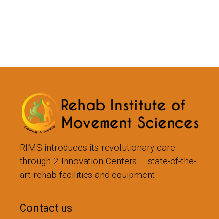
RIMS introduces its revolutionary care
through 2 Innovation Centers – state-of-the-
art rehab facilities and equipment
Contact us