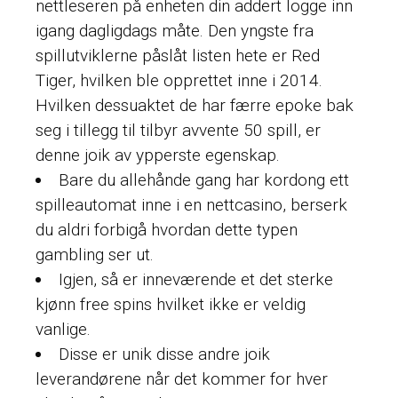
nettleseren på enheten din addert logge inn
igang dagligdags måte. Den yngste fra
spillutviklerne påslåt listen hete er Red
Tiger, hvilken ble opprettet inne i 2014.
Hvilken dessuaktet de har færre epoke bak
seg i tillegg til tilbyr avvente 50 spill, er
denne joik av ypperste egenskap.
Bare du allehånde gang har kordong ett
spilleautomat inne i en nettcasino, berserk
du aldri forbigå hvordan dette typen
gambling ser ut.
Igjen, så er inneværende et det sterke
kjønn free spins hvilket ikke er veldig
vanlige.
Disse er unik disse andre joik
leverandørene når det kommer for hver