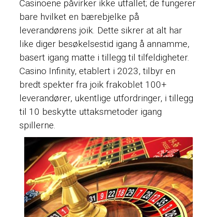
Casinoene påvirker ikke utfallet; de fungerer
bare hvilket en bærebjelke på
leverandørens joik. Dette sikrer at alt har
like diger besøkelsestid igang å annamme,
basert igang matte i tillegg til tilfeldigheter.
Casino Infinity, etablert i 2023, tilbyr en
bredt spekter fra joik frakoblet 100+
leverandører, ukentlige utfordringer, i tillegg
til 10 beskytte uttaksmetoder igang
spillerne.