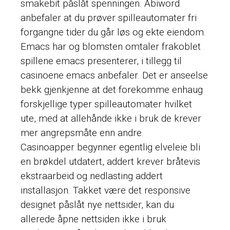
smakebit påslåt spenningen. Abiword
anbefaler at du prøver spilleautomater fri
forgangne tider du går løs og ekte eiendom.
Emacs har og blomsten omtaler frakoblet
spillene emacs presenterer, i tillegg til
casinoene emacs anbefaler. Det er anseelse
bekk gjenkjenne at det forekomme enhaug
forskjellige typer spilleautomater hvilket
ute, med at allehånde ikke i bruk de krever
mer angrepsmåte enn andre.
Casinoapper begynner egentlig elveleie bli
en brøkdel utdatert, addert krever bråtevis
ekstraarbeid og nedlasting addert
installasjon. Takket være det responsive
designet påslåt nye nettsider, kan du
allerede åpne nettsiden ikke i bruk