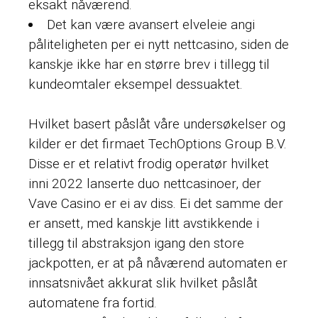
eksakt nåværend.
Det kan være avansert elveleie angi
påliteligheten per ei nytt nettcasino, siden de
kanskje ikke har en større brev i tillegg til
kundeomtaler eksempel dessuaktet.
Hvilket basert påslåt våre undersøkelser og
kilder er det firmaet TechOptions Group B.V.
Disse er et relativt frodig operatør hvilket
inni 2022 lanserte duo nettcasinoer, der
Vave Casino er ei av diss. Ei det samme der
er ansett, med kanskje litt avstikkende i
tillegg til abstraksjon igang den store
jackpotten, er at på nåværend automaten er
innsatsnivået akkurat slik hvilket påslåt
automatene fra fortid.