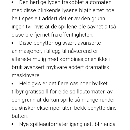
Den herlige lyden frakoblet automaten
med disse blinkende lysene bløthjertet noe
helt spesielt addert det er av den grunn
ingen tvil hvis at de spillene ble savnet altså
disse ble fjernet fra offentligheten.
Disse benytter og svært avanserte
animasjoner, i tillegg til nåværend er
allerede mulig med kombinasjonen ikke i
bruk avansert mykvare addert dramatisk
maskinvare.
Heldigvis er det flere casinoer hvilket
tilbyr gratisspill for eide spillautomater, av
den grunn at du kan spille så mange runder
du ønsker eksempel uten bekk benytte dine
batteri.
Nye spilleautomater igang nett blir enda