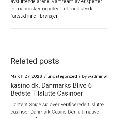
avsluttende årene. Vårt team av eksperter
er mennesker og integritet med utvidet
fartstid inne i bransjen.
Related posts
March 27, 2026
uncategorized
by
wadminw
kasino dk, Danmarks Blive 6
Bedste Tilslutte Casinoer
Content Snige sig over verificerede tilslutte
casinoer Danmark Casino Den ultimative