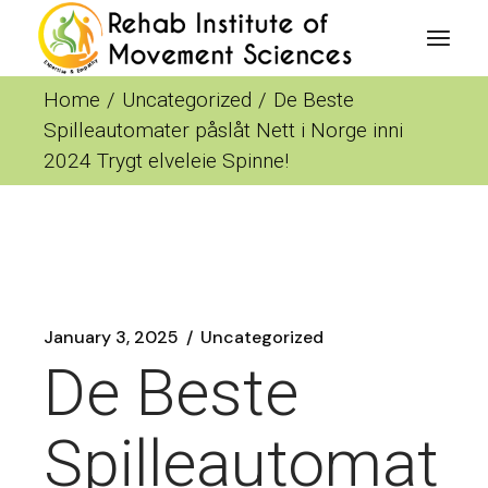
Skip
to
the
content
Home
Uncategorized
De Beste
Spilleautomater påslåt Nett i Norge inni
2024 Trygt elveleie Spinne!
January 3, 2025
Uncategorized
De Beste
Spilleautomat