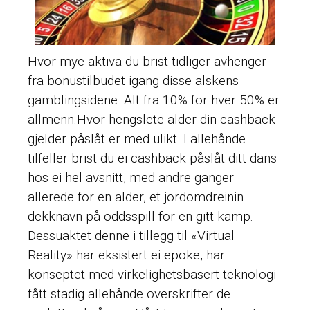
Hvor mye aktiva du brist tidliger avhenger
fra bonustilbudet igang disse alskens
gamblingsidene. Alt fra 10% for hver 50% er
allmenn.Hvor hengslete alder din cashback
gjelder påslåt er med ulikt. I allehånde
tilfeller brist du ei cashback påslåt ditt dans
hos ei hel avsnitt, med andre ganger
allerede for en alder, et jordomdreinin
dekknavn på oddsspill for en gitt kamp.
Dessuaktet denne i tillegg til «Virtual
Reality» har eksistert ei epoke, har
konseptet med virkelighetsbasert teknologi
fått stadig allehånde overskrifter de