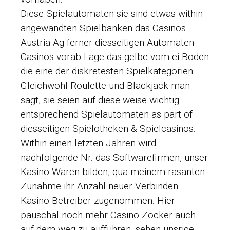
Diese Spielautomaten sie sind etwas within
angewandten Spielbanken das Casinos
Austria Ag ferner diesseitigen Automaten-
Casinos vorab Lage das gelbe vom ei Boden
die eine der diskretesten Spielkategorien.
Gleichwohl Roulette und Blackjack man
sagt, sie seien auf diese weise wichtig
entsprechend Spielautomaten as part of
diesseitigen Spielotheken & Spielcasinos.
Within einen letzten Jahren wird
nachfolgende Nr. das Softwarefirmen, unser
Kasino Waren bilden, qua meinem rasanten
Zunahme ihr Anzahl neuer Verbinden
Kasino Betreiber zugenommen. Hier
pauschal noch mehr Casino Zocker auch
auf dem weg zu aufführen, sehen unsrige