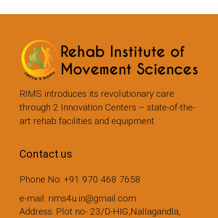
RIMS introduces its revolutionary care
through 2 Innovation Centers – state-of-the-
art rehab facilities and equipment
Contact us
Phone No: +91 970 468 7658
e-mail: rims4u.in@gmail.com
Address: Plot no- 23/D-HIG,Nallagandla,