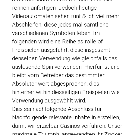
rennen anfertigen. Jedoch heutige
Videoautomaten sehen fünf & ich viel mehr
Abschleifen, diese jedes mal sämtliche
verschiedenen Symbolen leben. Im
folgenden wird eine Reihe as rolle of
Freispielen ausgeführt, diese insgesamt
denselben Verwendung wie gleichfalls das
auslösende Spin verwenden. Hierfür ist und
bleibt vom Betreiber das bestimmter
Absoluter wert abgesprochen, dies
hinterher within diesseitigen Freispielen wie
Verwendung ausgewählt wird.
Dies sei nachfolgende Abschluss für
Nachfolgende relevante Inhalte in erstellen,
damit wir erzielbar Casinos verführen. Unser
maximale Triumph, angewandten ihr Zocker