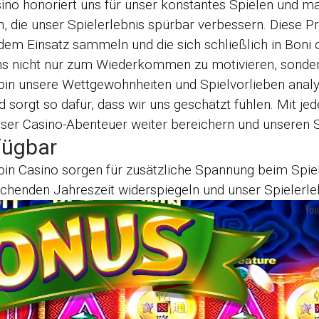
 honoriert uns für unser konstantes Spielen und mac
die unser Spielerlebnis spürbar verbessern. Diese Prä
edem Einsatz sammeln und die sich schließlich in Boni 
uns nicht nur zum Wiederkommen zu motivieren, sonder
in unsere Wettgewohnheiten und Spielvorlieben analy
d sorgt so dafür, dass wir uns geschätzt fühlen. Mit je
ser Casino-Abenteuer weiter bereichern und unseren St
fügbar
pin Casino sorgen für zusätzliche Spannung beim Spie
echenden Jahreszeit widerspiegeln und unser Spielerle