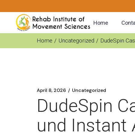
Skip
to
the
content
Home
Conta
Home
Uncategorized
DudeSpin Casi
April 8, 2026
Uncategorized
DudeSpin Ca
und Instant 