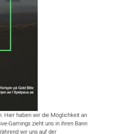
. Hier haben wir die Möglichkeit an
ive-Gamings zieht uns in ihren Bann
Während wir uns auf der