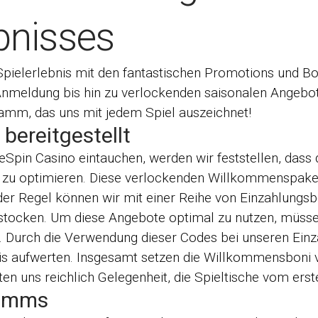
ebnisses
pielerlebnis mit den fantastischen Promotions und Bon
Anmeldung bis hin zu verlockenden saisonalen Angebo
amm, das uns mit jedem Spiel auszeichnet!
ereitgestellt
eSpin Casino eintauchen, werden wir feststellen, das
an zu optimieren. Diese verlockenden Willkommenspake
n der Regel können wir mit einer Reihe von Einzahlungs
ufstocken. Um diese Angebote optimal zu nutzen, müs
rn. Durch die Verwendung dieser Codes bei unseren Ein
nis aufwerten. Insgesamt setzen die Willkommensboni 
en uns reichlich Gelegenheit, die Spieltische vom erst
ramms