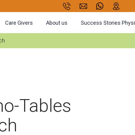
Care Givers
About us
Success Stories Phys
ch
no-Tables
ich