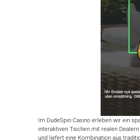
Im
DudeSpin Casino
erleben wir ein spa
interaktiven Tischen mit realen Dealer
und liefert eine Kombination aus tradi