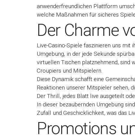
anwenderfreundlichen Plattform umscha
welche Maßnahmen für sicheres Spiele
Der Charme vo
Live-Casino-Spiele faszinieren uns mit
Umgebung, in der jede Sekunde spürbar 
virtuellen Tischen platznehmend, sind wi
Croupiers und Mitspielern.
Diese Dynamik schafft eine Gemeinschaf
Reaktionen unserer Mitspieler sehen, 
Der Thrill, jedes Blatt live ausgeteilt 
In dieser bezaubernden Umgebung sind 
Zufall und Geschicklichkeit, was das L
Promotions un