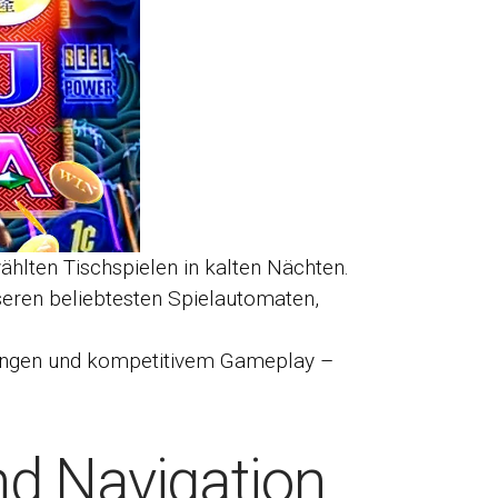
hlten Tischspielen in kalten Nächten.
nseren beliebtesten Spielautomaten,
nungen und kompetitivem Gameplay –
nd Navigation