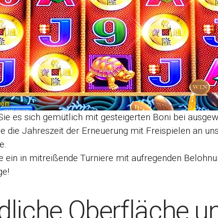
 es sich gemütlich mit gesteigerten Boni bei ausgewä
ie die Jahreszeit der Erneuerung mit Freispielen an u
e.
 ein in mitreißende Turniere mit aufregenden Beloh
ge!
dliche Oberfläche u