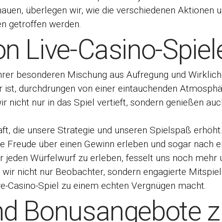
uen, überlegen wir, wie die verschiedenen Aktionen u
n getroffen werden.
n Live-Casino-Spiel
 ihrer besonderen Mischung aus Aufregung und Wirklichk
ist, durchdrungen von einer eintauchenden Atmosphäre
r nicht nur in das Spiel vertieft, sondern genießen auc
t, die unsere Strategie und unseren Spielspaß erhöht.
die Freude über einen Gewinn erleben und sogar nach 
oder jeden Würfelwurf zu erleben, fesselt uns noch mehr
wir nicht nur Beobachter, sondern engagierte Mitspie
ive-Casino-Spiel zu einem echten Vergnügen macht.
d Bonusangebote zu